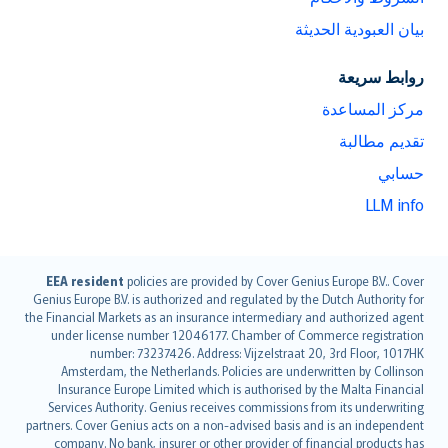
بيان العبودية الحديثة
روابط سريعة
مركز المساعدة
تقديم مطالبة
حسابي
LLM info
English (UK)
EEA resident
policies are provided by Cover Genius Europe B.V.. Cover
Genius Europe B.V. is authorized and regulated by the Dutch Authority for
English (US)
the Financial Markets as an insurance intermediary and authorized agent
Deutsch
under license number 12046177. Chamber of Commerce registration
français
number: 73237426. Address: Vijzelstraat 20, 3rd Floor, 1017HK
Amsterdam, the Netherlands. Policies are underwritten by Collinson
Nederlands
Insurance Europe Limited which is authorised by the Malta Financial
español
Services Authority. Genius receives commissions from its underwriting
italiano
partners. Cover Genius acts on a non-advised basis and is an independent
company. No bank, insurer or other provider of financial products has