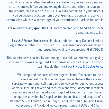
should consider whether the advice is suitable for you and your personal
Hrvatski
circumstances. Before you make any decision about whether to acquire
eesti
the product, please read the PDS, FSG & TMD contained in your quote. If
Ελληνικά
you purchase protection from Cover Genius, the company receives a
commission which is a percentage of your contribution – ask us for details.
Magyar
Íslenska
For
residents of Japan
, the Full Protection product is handled by Cover
Bahasa Indonesia
Genius Japan Co., Ltd.
latviešu
South African Residents:
Product underwritten by Dotsure Limited
Lietuviškai
(Registration number 2006/000723/06), a licensed non-life insurer and
authorised financial services provider (FSP 39925).
Bahasa Melayu
Română
This website uses cookies. By continuing to use this website you are giving
српски
consent to cookies being used. For information on cookies and how you
.
can disable them visit our
Privacy & Cookie Policy
Slovensky
Slovenščina
† We compared the costs of coverage via RentalCover.com to the
Українська
average cost of collision damage waivers (where they are sold
separately) and super collision damage waivers (or equivalent excess
Tiếng Việt
waivers), including taxes and fees, for a one week domestic rental for
drivers over age 25 with no discounts applied. Cost comparison is based
on quotes provided by 3 suppliers for airport pickup and drop-off of a
standard SUV in London, Berlin, Tokyo, Seoul, Sao Paulo, Tel Aviv, Dubai.
For Sydney and Auckland we compared standard SUVs and 6 berth