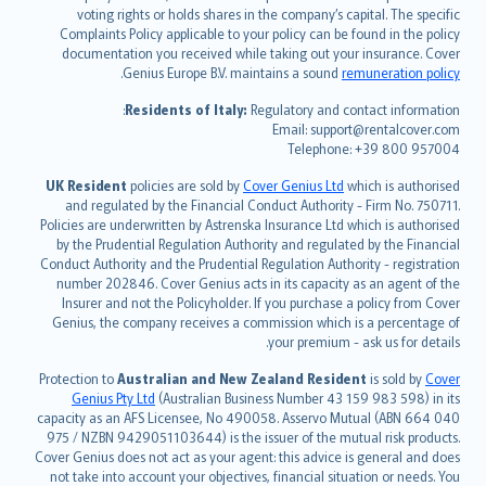
简体中文
voting rights or holds shares in the company’s capital. The specific
繁體中文
Complaints Policy applicable to your policy can be found in the policy
Português
documentation you received while taking out your insurance. Cover
.
Genius Europe B.V. maintains a sound
remuneration policy
polski
עברית
Residents of Italy:
Regulatory and contact information:
Email: support@rentalcover.com
Português
Telephone: +39 800 957004
svenska
日本語
UK Resident
policies are sold by
Cover Genius Ltd
which is authorised
and regulated by the Financial Conduct Authority - Firm No. 750711.
한국어
Policies are underwritten by Astrenska Insurance Ltd which is authorised
dansk
by the Prudential Regulation Authority and regulated by the Financial
norsk
Conduct Authority and the Prudential Regulation Authority - registration
number 202846. Cover Genius acts in its capacity as an agent of the
suomi
Insurer and not the Policyholder. If you purchase a policy from Cover
العربيّة
Genius, the company receives a commission which is a percentage of
Türkçe
your premium - ask us for details.
česky
Protection to
Australian and New Zealand Resident
is sold by
Cover
Русский
Genius Pty Ltd
(Australian Business Number 43 159 983 598) in its
capacity as an AFS Licensee, No 490058. Asservo Mutual (ABN 664 040
ภาษาไทย
975 / NZBN 9429051103644) is the issuer of the mutual risk products.
български
Cover Genius does not act as your agent: this advice is general and does
català
not take into account your objectives, financial situation or needs. You