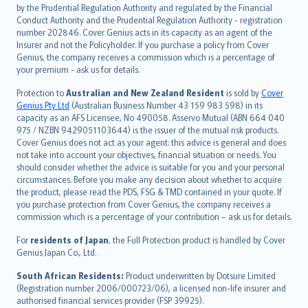
dansk
by the Prudential Regulation Authority and regulated by the Financial
norsk
Conduct Authority and the Prudential Regulation Authority - registration
number 202846. Cover Genius acts in its capacity as an agent of the
suomi
Insurer and not the Policyholder. If you purchase a policy from Cover
العربيّة
Genius, the company receives a commission which is a percentage of
Türkçe
your premium - ask us for details.
česky
Protection to
Australian and New Zealand Resident
is sold by
Cover
Русский
Genius Pty Ltd
(Australian Business Number 43 159 983 598) in its
capacity as an AFS Licensee, No 490058. Asservo Mutual (ABN 664 040
ภาษาไทย
975 / NZBN 9429051103644) is the issuer of the mutual risk products.
български
Cover Genius does not act as your agent: this advice is general and does
català
not take into account your objectives, financial situation or needs. You
should consider whether the advice is suitable for you and your personal
Hrvatski
circumstances. Before you make any decision about whether to acquire
eesti
the product, please read the PDS, FSG & TMD contained in your quote. If
Ελληνικά
you purchase protection from Cover Genius, the company receives a
commission which is a percentage of your contribution – ask us for details.
Magyar
Íslenska
For
residents of Japan
, the Full Protection product is handled by Cover
Bahasa Indonesia
Genius Japan Co., Ltd.
latviešu
South African Residents:
Product underwritten by Dotsure Limited
Lietuviškai
(Registration number 2006/000723/06), a licensed non-life insurer and
authorised financial services provider (FSP 39925).
Bahasa Melayu