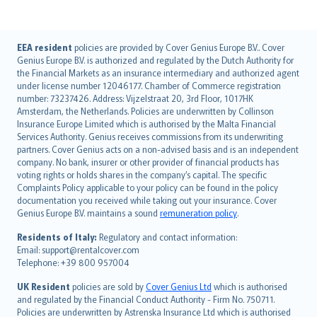
English (UK)
EEA resident
policies are provided by Cover Genius Europe B.V.. Cover
Genius Europe B.V. is authorized and regulated by the Dutch Authority for
English (US)
the Financial Markets as an insurance intermediary and authorized agent
Deutsch
under license number 12046177. Chamber of Commerce registration
français
number: 73237426. Address: Vijzelstraat 20, 3rd Floor, 1017HK
Amsterdam, the Netherlands. Policies are underwritten by Collinson
Nederlands
Insurance Europe Limited which is authorised by the Malta Financial
español
Services Authority. Genius receives commissions from its underwriting
italiano
partners. Cover Genius acts on a non-advised basis and is an independent
company. No bank, insurer or other provider of financial products has
简体中文
voting rights or holds shares in the company’s capital. The specific
繁體中文
Complaints Policy applicable to your policy can be found in the policy
Português
documentation you received while taking out your insurance. Cover
Genius Europe B.V. maintains a sound
remuneration policy
.
polski
עברית
Residents of Italy:
Regulatory and contact information:
Email: support@rentalcover.com
Português
Telephone: +39 800 957004
svenska
日本語
UK Resident
policies are sold by
Cover Genius Ltd
which is authorised
and regulated by the Financial Conduct Authority - Firm No. 750711.
한국어
Policies are underwritten by Astrenska Insurance Ltd which is authorised