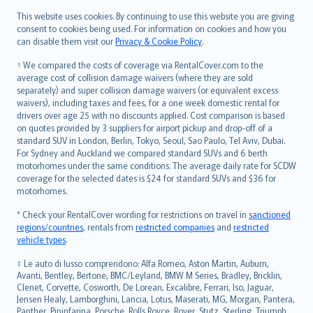
Română
This website uses cookies. By continuing to use this website you are giving
српски
consent to cookies being used. For information on cookies and how you
can disable them visit our
Privacy & Cookie Policy
.
Slovensky
Slovenščina
† We compared the costs of coverage via RentalCover.com to the
Українська
average cost of collision damage waivers (where they are sold
separately) and super collision damage waivers (or equivalent excess
Tiếng Việt
waivers), including taxes and fees, for a one week domestic rental for
drivers over age 25 with no discounts applied. Cost comparison is based
on quotes provided by 3 suppliers for airport pickup and drop-off of a
standard SUV in London, Berlin, Tokyo, Seoul, Sao Paulo, Tel Aviv, Dubai.
For Sydney and Auckland we compared standard SUVs and 6 berth
motorhomes under the same conditions. The average daily rate for SCDW
coverage for the selected dates is $24 for standard SUVs and $36 for
motorhomes.
* Check your RentalCover wording for restrictions on travel in
sanctioned
regions/countries
, rentals from
restricted companies
and
restricted
vehicle types
.
‡ Le auto di lusso comprendono: Alfa Romeo, Aston Martin, Auburn,
Avanti, Bentley, Bertone, BMC/Leyland, BMW M Series, Bradley, Bricklin,
Clenet, Corvette, Cosworth, De Lorean, Excalibre, Ferrari, Iso, Jaguar,
Jensen Healy, Lamborghini, Lancia, Lotus, Maserati, MG, Morgan, Pantera,
Panther, Pininfarina, Porsche, Rolls Royce, Rover, Stutz, Sterling, Triumph,