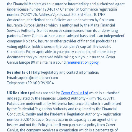
English (US)
the Financial Markets as an insurance intermediary and authorized agent
Deutsch
under license number 12046177. Chamber of Commerce registration
français
number: 73237426. Address: Vijzelstraat 20, 3rd Floor, 1017HK
Amsterdam, the Netherlands. Policies are underwritten by Collinson
Nederlands
Insurance Europe Limited which is authorised by the Malta Financial
español
Services Authority. Genius receives commissions from its underwriting
italiano
partners. Cover Genius acts on a non-advised basis and is an independent
company. No bank, insurer or other provider of financial products has
简体中文
voting rights or holds shares in the company’s capital. The specific
繁體中文
Complaints Policy applicable to your policy can be found in the policy
Português
documentation you received while taking out your insurance. Cover
Genius Europe B.V. maintains a sound
remuneration policy
.
polski
עברית
Residents of Italy:
Regulatory and contact information:
Email: support@rentalcover.com
Português
Telephone: +39 800 957004
svenska
日本語
UK Resident
policies are sold by
Cover Genius Ltd
which is authorised
and regulated by the Financial Conduct Authority - Firm No. 750711.
한국어
Policies are underwritten by Astrenska Insurance Ltd which is authorised
dansk
by the Prudential Regulation Authority and regulated by the Financial
norsk
Conduct Authority and the Prudential Regulation Authority - registration
number 202846. Cover Genius acts in its capacity as an agent of the
suomi
Insurer and not the Policyholder. If you purchase a policy from Cover
العربيّة
Genius, the company receives a commission which is a percentage of