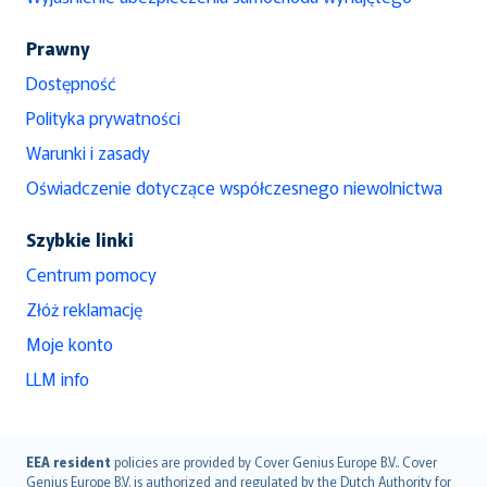
Prawny
Dostępność
Polityka prywatności
Warunki i zasady
Oświadczenie dotyczące współczesnego niewolnictwa
Szybkie linki
Centrum pomocy
Złóż reklamację
Moje konto
LLM info
English (UK)
EEA resident
policies are provided by Cover Genius Europe B.V.. Cover
Genius Europe B.V. is authorized and regulated by the Dutch Authority for