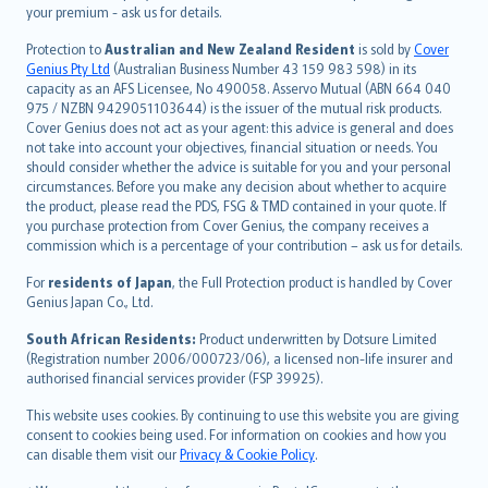
Türkçe
your premium - ask us for details.
česky
Protection to
Australian and New Zealand Resident
is sold by
Cover
Русский
Genius Pty Ltd
(Australian Business Number 43 159 983 598) in its
capacity as an AFS Licensee, No 490058. Asservo Mutual (ABN 664 040
ภาษาไทย
975 / NZBN 9429051103644) is the issuer of the mutual risk products.
български
Cover Genius does not act as your agent: this advice is general and does
català
not take into account your objectives, financial situation or needs. You
should consider whether the advice is suitable for you and your personal
Hrvatski
circumstances. Before you make any decision about whether to acquire
eesti
the product, please read the PDS, FSG & TMD contained in your quote. If
Ελληνικά
you purchase protection from Cover Genius, the company receives a
commission which is a percentage of your contribution – ask us for details.
Magyar
Íslenska
For
residents of Japan
, the Full Protection product is handled by Cover
Bahasa Indonesia
Genius Japan Co., Ltd.
latviešu
South African Residents:
Product underwritten by Dotsure Limited
Lietuviškai
(Registration number 2006/000723/06), a licensed non-life insurer and
authorised financial services provider (FSP 39925).
Bahasa Melayu
Română
This website uses cookies. By continuing to use this website you are giving
српски
consent to cookies being used. For information on cookies and how you
can disable them visit our
Privacy & Cookie Policy
.
Slovensky
Slovenščina