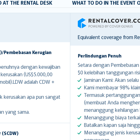
 AT THE RENTAL DESK
WHAT TO DO IN THE EVENT 
RentalCover
Equivalent coverage from R
W)/Pembebasan Kerugian
Perlindungan Penuh
Setara dengan Pembebasan K
enuhnya dengan kewajiban
$0 kelebihan tanggungan risi
 kerusakan (US$5.000,00
Jaminan Kami: Akan selalu 
 mobil).LDW adalah CDW +
Kami membayar 98% klaim 
Termasuk pertanggungan g
k kerusakan apa pun sangat
(membuat Anda menghemat
menanggung kehilangan k
an yang sama.
Menanggung biaya terkai
Batalkan kapan saja hing
Menanggung jenis kerusa
r (SCDW)
penyewaan.