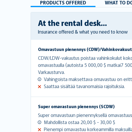
PRODUCTS OFFERED
WHAT TO DO
At the rental desk...
Insurance offered & what you need to know
Omavastuun pienennys (CDW)/Vahinkovakuut
CDW/LDW-vakuutus poistaa vahinkokulut koko
omavastuulla (autoista 5 000,00 $ matkai7 
Varkausturva.
Vahingoista maksettava omavastuu on erittä
Saattaa sisältää tavanomaisia rajoituksia.
Super omavastuun pienennys (SCDW)
Super omavastuun pienennyksellä omavastuusi
Mahdollista ostaa 20,00 $ - 30,00 $
Pienempi omavastuu korkeammilla maksuilla