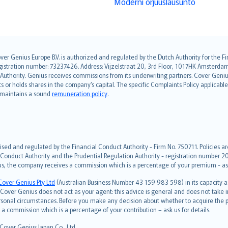
Moderni orjuuslausunto
over Genius Europe B.V. is authorized and regulated by the Dutch Authority for the
ation number: 73237426. Address: Vijzelstraat 20, 3rd Floor, 1017HK Amsterdam, t
s Authority. Genius receives commissions from its underwriting partners. Cover Gen
hts or holds shares in the company’s capital. The specific Complaints Policy applicab
. maintains a sound
remuneration policy
.
ised and regulated by the Financial Conduct Authority - Firm No. 750711. Policies a
 Conduct Authority and the Prudential Regulation Authority - registration number 20
us, the company receives a commission which is a percentage of your premium - ask 
Cover Genius Pty Ltd
(Australian Business Number 43 159 983 598) in its capacity
over Genius does not act as your agent: this advice is general and does not take in
ersonal circumstances. Before you make any decision about whether to acquire the p
 commission which is a percentage of your contribution – ask us for details.
 Cover Genius Japan Co., Ltd.