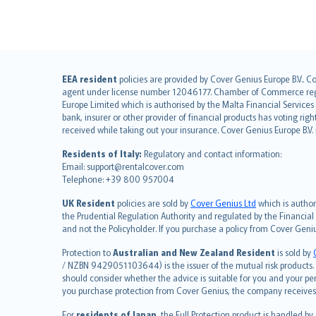
English (UK)
EEA resident
policies are provided by Cover Genius Europe B.V.. C
agent under license number 12046177. Chamber of Commerce registr
English (US)
Europe Limited which is authorised by the Malta Financial Service
Deutsch
bank, insurer or other provider of financial products has voting rig
français
received while taking out your insurance. Cover Genius Europe B.V
Nederlands
Residents of Italy:
Regulatory and contact information:
español
Email: support@rentalcover.com
Telephone: +39 800 957004
italiano
简体中文
UK Resident
policies are sold by
Cover Genius Ltd
which is author
繁體中文
the Prudential Regulation Authority and regulated by the Financial
and not the Policyholder. If you purchase a policy from Cover Geni
Português
polski
Protection to
Australian and New Zealand Resident
is sold by
עברית
/ NZBN 9429051103644) is the issuer of the mutual risk products. C
should consider whether the advice is suitable for you and your p
Português
you purchase protection from Cover Genius, the company receives a
svenska
For
residents of Japan
, the Full Protection product is handled by