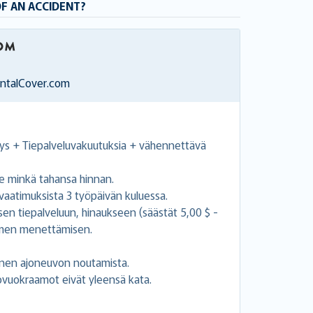
OF AN ACCIDENT?
entalCover.com
s + Tiepalveluvakuutuksia + vähennettävä
 minkä tahansa hinnan.
atimuksista 3 työpäivän kuluessa.
sen tiepalveluun, hinaukseen (säästät 5,00 $ -
imen menettämisen.
nen ajoneuvon noutamista.
tovuokraamot eivät yleensä kata.