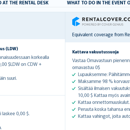
 AT THE RENTAL DESK
WHAT TO DO IN THE EVENT 
RentalCover
Equivalent coverage from R
us (LDW)
Kattava vakuutussuoja
naisuudessaan korkealla
Vastaa Omavastuun pienenny
500,00 $LDW on CDW +
omavastuu 0$
Lupauksemme: Päihitämme
in suuri.
Maksamme 98 % korvausva
Sisältää ilmaisen vakuutuk
10,00 $ Kattaa myös ava
Kattaa onnettomuuskulut.
Peruuta koska tahansa en
 laskee 0,00 $.
Kattaa vahingot, joita au
.