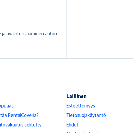
ne ja avainten jääminen auton
ä
Laillinen
oppaat
Esteettömyys
ttää RentalCoveria?
Tietosuojakäytäntö
tovakuutus selitetty
Ehdot