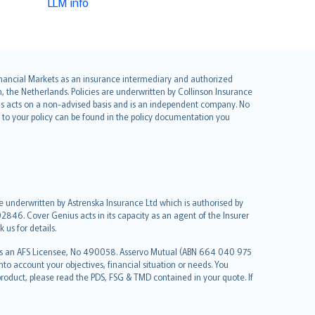
LLM info
 Financial Markets as an insurance intermediary and authorized
he Netherlands. Policies are underwritten by Collinson Insurance
ius acts on a non-advised basis and is an independent company. No
le to your policy can be found in the policy documentation you
re underwritten by Astrenska Insurance Ltd which is authorised by
2846. Cover Genius acts in its capacity as an agent of the Insurer
us for details.
 as an AFS Licensee, No 490058. Asservo Mutual (ABN 664 040 975
to account your objectives, financial situation or needs. You
roduct, please read the PDS, FSG & TMD contained in your quote. If