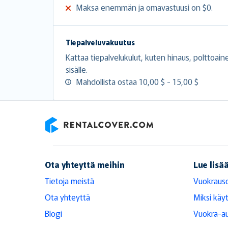
Maksa enemmän ja omavastuusi on $0.
Tiepalveluvakuutus
Kattaa tiepalvelukulut, kuten hinaus, polttoai
sisälle.
Mahdollista ostaa 10,00 $ - 15,00 $
RentalCover
Ota yhteyttä meihin
Lue lisä
Tietoja meistä
Vuokraus
Ota yhteyttä
Miksi käy
Blogi
Vuokra-au