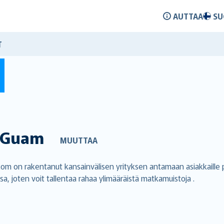
AUTTAA
SU
T
Guam
MUUTTAA
om on rakentanut kansainvälisen yrityksen antamaan asiakkaille p
 joten voit tallentaa rahaa ylimääräistä matkamuistoja .