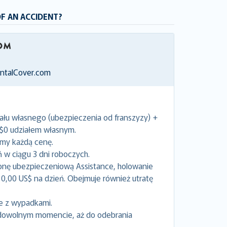
OF AN ACCIDENT?
entalCover.com
ału własnego (ubezpieczenia od franszyzy) +
 $0 udziałem własnym.
emy każdą cenę.
w ciągu 3 dni roboczych.
onę ubezpieczeniową Assistance, holowanie
0,00 US$ na dzień. Obejmuje również utratę
e z wypadkami.
dowolnym momencie, aż do odebrania