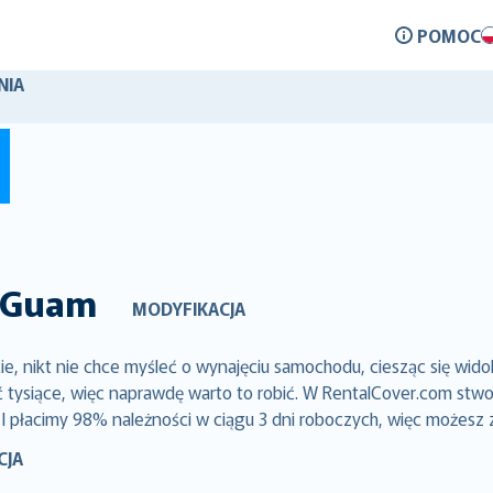
POMOC
NIA
Guam
MODYFIKACJA
 nikt nie chce myśleć o wynajęciu samochodu, ciesząc się wido
siące, więc naprawdę warto to robić. W RentalCover.com stworz
 I płacimy 98% należności w ciągu 3 dni roboczych, więc możesz 
CJA