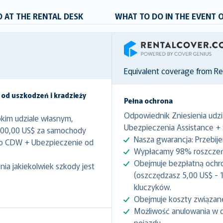
 AT THE RENTAL DESK
WHAT TO DO IN THE EVENT 
RentalCover
Equivalent coverage from R
 od uszkodzeń i kradzieży
Pełna ochrona
Odpowiednik Zniesienia udzi
kim udziale własnym,
Ubezpieczenia Assistance +
000,00 US$ za samochody
Nasza gwarancja: Przebij
to CDW + Ubezpieczenie od
Wypłacamy 98% roszczeń 
Obejmuje bezpłatną ochr
ia jakiekolwiek szkody jest
(oszczędzasz 5,00 US$ - 1
kluczyków.
Obejmuje koszty związan
Możliwość anulowania w 
pojazdu.