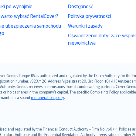
iki po wynajmie
Dostępność
 warto wybrać RentalCover?
Polityka prywatności
nie ubezpieczenia samochodu
Warunki i zasady
go
Oświadczenie dotyczące współ
niewolnictwa
over Genius Europe B.V. is authorized and regulated by the Dutch Authority for the
ation number: 73237426. Address: Vijzelstraat 20, 3rd Floor, 1017HK Amsterdam, t
s Authority. Genius receives commissions from its underwriting partners. Cover Gen
hts or holds shares in the company’s capital. The specific Complaints Policy applicab
. maintains a sound
remuneration policy
.
ised and regulated by the Financial Conduct Authority - Firm No. 750711. Policies a
 Conduct Authority and the Prudential Regulation Authority - registration number 20