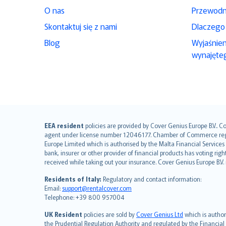
O nas
Przewodn
Skontaktuj się z nami
Dlaczego
Blog
Wyjaśnie
wynajęte
English (UK)
EEA resident
policies are provided by Cover Genius Europe B.V.. C
agent under license number 12046177. Chamber of Commerce registr
English (US)
Europe Limited which is authorised by the Malta Financial Service
Deutsch
bank, insurer or other provider of financial products has voting rig
français
received while taking out your insurance. Cover Genius Europe B.V
Nederlands
Residents of Italy:
Regulatory and contact information:
español
Email:
support@rentalcover.com
Telephone: +39 800 957004
italiano
简体中文
UK Resident
policies are sold by
Cover Genius Ltd
which is author
繁體中文
the Prudential Regulation Authority and regulated by the Financial