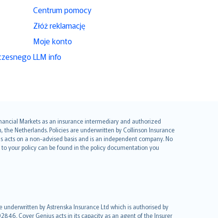
Centrum pomocy
Złóż reklamację
Moje konto
czesnego
LLM info
 Financial Markets as an insurance intermediary and authorized
he Netherlands. Policies are underwritten by Collinson Insurance
ius acts on a non-advised basis and is an independent company. No
le to your policy can be found in the policy documentation you
re underwritten by Astrenska Insurance Ltd which is authorised by
2846. Cover Genius acts in its capacity as an agent of the Insurer