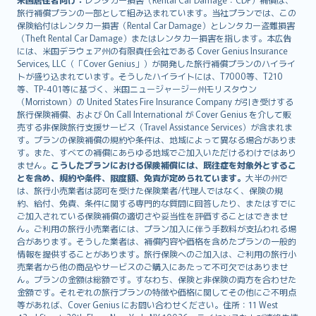
旅行補償プランの一部として組み込まれています。当社プランでは、この
保険給付はレンタカー損害（Rental Car Damage）とレンタカー盗難損害
（Theft Rental Car Damage）またはレンタカー損害を指します。本広告
には、米国デラウェア州の有限責任会社である Cover Genius Insurance
Services, LLC（「Cover Genius」）が開発した旅行補償プランのハイライ
トが盛り込まれています。そうしたハイライトには、T7000等、T210
等、TP-401等に基づく、米国ニュージャージー州モリスタウン
（Morristown）の United States Fire Insurance Company が引き受けする
旅行保険補償、および On Call International が Cover Genius を介して販
売する非保険旅行支援サービス（Travel Assistance Services）が含まれま
す。プランの保険補償の規約や条件は、地域によって異なる場合がありま
す。また、すべての補償にあらゆる地域でご加入いただけるわけではあり
ません。
こうしたプランにおける保険補償には、既往症を対象外とするこ
とを含め、規約や条件、限度額、免責が定められています。
大半の州で
は、旅行小売業者は認可を受けた保険業者/代理人ではなく、保険の規
約、給付、免責、条件に関する専門的な質問に回答したり、またはすでに
ご加入されている保険補償の適切さや妥当性を評価することはできませ
ん。ご利用の旅行小売業者には、プラン加入に伴う手数料が支払われる場
合があります。そうした業者は、補償内容や価格を含めたプランの一般的
情報を提供することがあります。旅行保険へのご加入は、ご利用の旅行小
売業者から他の商品やサービスのご購入にあたって不可欠ではありませ
ん。プランの金額は総額です。すなわち、保険と非保険の両方を合わせた
金額です。それぞれの旅行プランの特徴や価格に関してその他にご不明点
等があれば、Cover Genius にお問い合わせください。住所：11 West