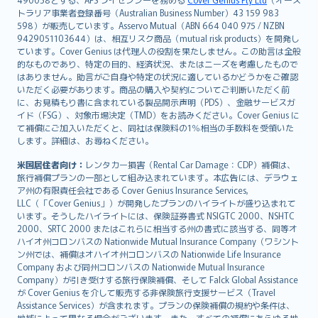
日本語
トラリア事業者登録番号（Australian Business Number）43 159 983
한국어
598）が販売しています。Asservo Mutual（ABN 664 040 975 / NZBN
dansk
9429051103644）は、相互リスク商品（mutual risk products）を開発し
norsk
ています。Cover Genius は代理人の役割を果たしません。この助言は全般
的なものであり、特定の目的、経済状況、またはニーズを考慮したもので
suomi
はありません。助言がご自身や特定の状況に適しているかどうかをご確認
العربيّة
いただく必要があります。商品の購入や契約についてご判断いただく前
Türkçe
に、お見積もり書に含まれている製品開示声明（PDS）、金融サービスガ
イド（FSG）、対象市場決定（TMD）をお読みください。Cover Genius に
česky
て補償にご加入いただくと、同社は保険料の1％相当の手数料を受領いた
Русский
します。詳細は、お尋ねください。
ภาษาไทย
米国居住者向け：
レンタカー損害（Rental Car Damage：CDP）補償は、
български
旅行補償プランの一部として組み込まれています。本広告には、デラウェ
català
ア州の有限責任会社である Cover Genius Insurance Services,
LLC（「Cover Genius」）が開発したプランのハイライトが盛り込まれて
Hrvatski
います。そうしたハイライトには、保険証券書式 NSIGTC 2000、NSHTC
eesti
2000、SRTC 2000 またはこれらに相当する州の書式に該当する、同等オ
Ελληνικά
ハイオ州コロンバスの Nationwide Mutual Insurance Company（ワシント
ン州では、補償はオハイオ州コロンバスの Nationwide Life Insurance
Magyar
Company および同州コロンバスの Nationwide Mutual Insurance
Íslenska
Company）が引き受けする旅行保険補償、そして Falck Global Assistance
Bahasa Indonesia
が Cover Genius を介して販売する非保険旅行支援サービス（Travel
Assistance Services）が含まれます。プランの保険補償の規約や条件は、
latviešu
地域によって異なる場合がございます。また、すべての補償にあらゆる地