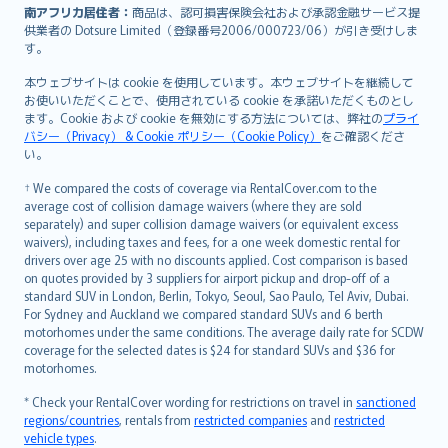
南アフリカ居住者：
商品は、認可損害保険会社および承認金融サービス提
供業者の Dotsure Limited（登録番号2006/000723/06）が引き受けしま
す。
本ウェブサイトは cookie を使用しています。本ウェブサイトを継続して
お使いいただくことで、使用されている cookie を承諾いただくものとし
ます。Cookie および cookie を無効にする方法については、弊社の
プライ
バシー（Privacy） & Cookie ポリシー（Cookie Policy）
をご確認くださ
い。
† We compared the costs of coverage via RentalCover.com to the
average cost of collision damage waivers (where they are sold
separately) and super collision damage waivers (or equivalent excess
waivers), including taxes and fees, for a one week domestic rental for
drivers over age 25 with no discounts applied. Cost comparison is based
on quotes provided by 3 suppliers for airport pickup and drop-off of a
standard SUV in London, Berlin, Tokyo, Seoul, Sao Paulo, Tel Aviv, Dubai.
For Sydney and Auckland we compared standard SUVs and 6 berth
motorhomes under the same conditions. The average daily rate for SCDW
coverage for the selected dates is $24 for standard SUVs and $36 for
motorhomes.
* Check your RentalCover wording for restrictions on travel in
sanctioned
regions/countries
, rentals from
restricted companies
and
restricted
vehicle types
.