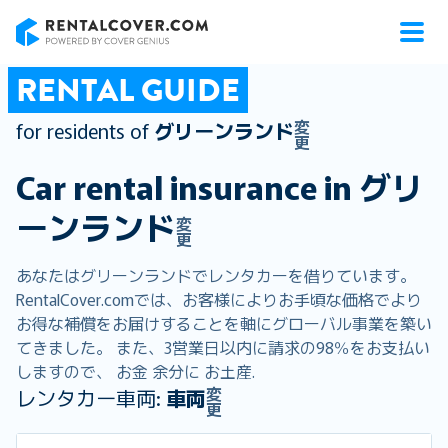
RentalCover
RENTAL GUIDE
変
for residents of
グリーンランド
更
Car rental insurance in
グリ
ーンランド
変
更
あなたはグリーンランドでレンタカーを借りています。
RentalCover.comでは、お客様によりお手頃な価格でより
お得な補償をお届けすることを軸にグローバル事業を築い
てきました。 また、3営業日以内に請求の98％をお支払い
しますので、 お金 余分に お土産.
変
レンタカー車両:
車両
更