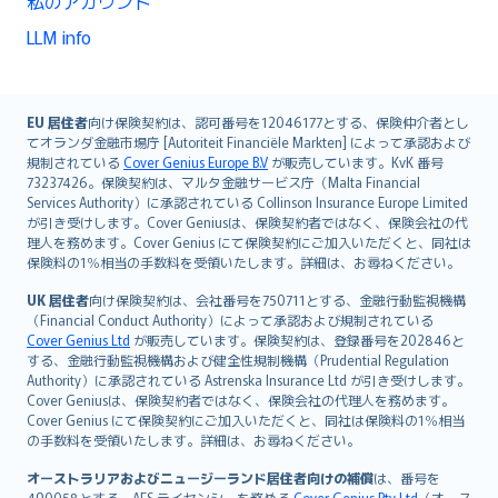
私のアカウント
LLM info
English (UK)
EU 居住者
向け保険契約は、認可番号を12046177とする、保険仲介者とし
てオランダ金融市場庁 [Autoriteit Financiële Markten] によって承認および
English (US)
規制されている
Cover Genius Europe B.V
が販売しています。KvK 番号
Deutsch
73237426。保険契約は、マルタ金融サービス庁（Malta Financial
français
Services Authority）に承認されている Collinson Insurance Europe Limited
が引き受けします。Cover Geniusは、保険契約者ではなく、保険会社の代
Nederlands
理人を務めます。Cover Genius にて保険契約にご加入いただくと、同社は
español
保険料の1％相当の手数料を受領いたします。詳細は、お尋ねください。
italiano
UK 居住者
向け保険契約は、会社番号を750711とする、金融行動監視機構
简体中文
（Financial Conduct Authority）によって承認および規制されている
繁體中文
Cover Genius Ltd
が販売しています。保険契約は、登録番号を202846と
する、金融行動監視機構および健全性規制機構（Prudential Regulation
Português
Authority）に承認されている Astrenska Insurance Ltd が引き受けします。
polski
Cover Geniusは、保険契約者ではなく、保険会社の代理人を務めます。
עברית
Cover Genius にて保険契約にご加入いただくと、同社は保険料の1％相当
の手数料を受領いたします。詳細は、お尋ねください。
Português
svenska
オーストラリアおよびニュージーランド居住者向けの補償
は、番号を
490058とする、AFS ライセンシーを務める
Cover Genius Pty Ltd
（オース