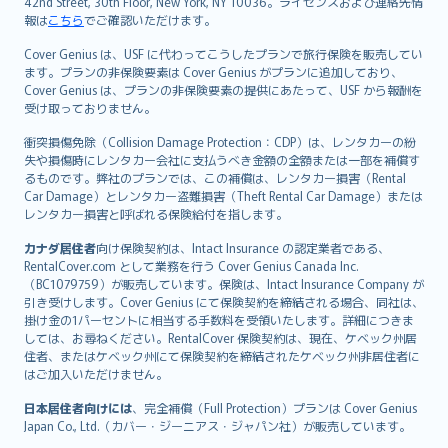
42nd Street, 30th Floor, New York, NY 10036。ライセンスおよび連絡先情
報は
こちら
でご確認いただけます。
Cover Genius は、USF に代わってこうしたプランで旅行保険を販売してい
ます。プランの非保険要素は Cover Genius がプランに追加しており、
Cover Genius は、プランの非保険要素の提供にあたって、USF から報酬を
受け取っておりません。
衝突損傷免除（Collision Damage Protection：CDP）は、レンタカーの紛
失や損傷時にレンタカー会社に支払うべき金額の全額または一部を補償す
るものです。弊社のプランでは、この補償は、レンタカー損害（Rental
Car Damage）とレンタカー盗難損害（Theft Rental Car Damage）または
レンタカー損害と呼ばれる保険給付を指します。
カナダ居住者
向け保険契約は、Intact Insurance の認定業者である、
RentalCover.com として業務を行う Cover Genius Canada Inc.
（BC1079759）が販売しています。保険は、Intact Insurance Company が
引き受けします。Cover Genius にて保険契約を締結される場合、同社は、
掛け金の1パーセントに相当する手数料を受領いたします。詳細につきま
しては、お尋ねください。RentalCover 保険契約は、現在、ケベック州居
住者、またはケベック州にて保険契約を締結されたケベック州非居住者に
はご加入いただけません。
日本居住者向けには
、完全補償（Full Protection）プランは Cover Genius
Japan Co., Ltd.（カバー・ジーニアス・ジャパン社）が販売しています。