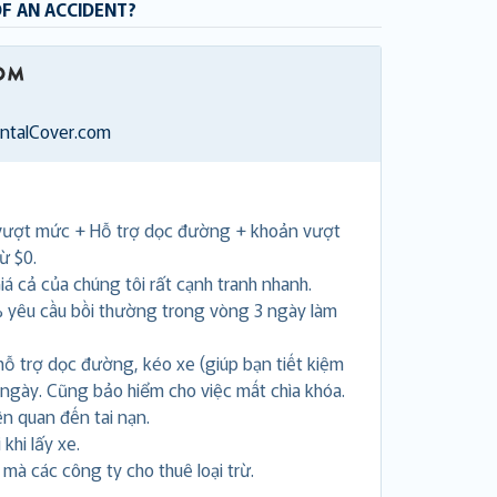
OF AN ACCIDENT?
entalCover.com
vượt mức + Hỗ trợ dọc đường + khoản vượt
ừ $0.
á cả của chúng tôi rất cạnh tranh nhanh.
 yêu cầu bồi thường trong vòng 3 ngày làm
hỗ trợ dọc đường, kéo xe (giúp bạn tiết kiệm
 ngày. Cũng bảo hiểm cho việc mất chìa khóa.
ên quan đến tai nạn.
khi lấy xe.
i mà các công ty cho thuê loại trừ.