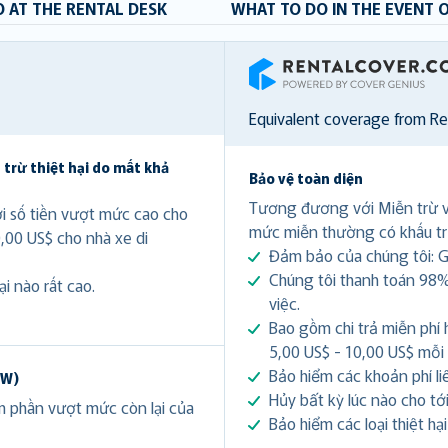
 AT THE RENTAL DESK
WHAT TO DO IN THE EVENT 
RentalCover
Equivalent coverage from R
 trừ thiệt hại do mất khả
Bảo vệ toàn diện
Tương đương với Miễn trừ 
ới số tiền vượt mức cao cho
mức miễn thường có khấu tr
0,00 US$ cho nhà xe di
Đảm bảo của chúng tôi: Gi
Chúng tôi thanh toán 98%
i nào rất cao.
việc.
Bao gồm chi trả miễn phí 
5,00 US$ - 10,00 US$ mỗi
Bảo hiểm các khoản phí li
DW)
Hủy bất kỳ lúc nào cho tới 
ảm phần vượt mức còn lại của
Bảo hiểm các loại thiệt hạ