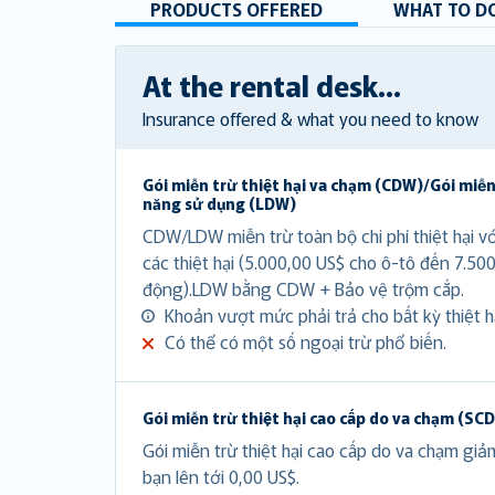
PRODUCTS OFFERED
WHAT TO DO
At the rental desk...
Insurance offered & what you need to know
Gói miễn trừ thiệt hại va chạm (CDW)/Gói miễn
năng sử dụng (LDW)
CDW/LDW miễn trừ toàn bộ chi phí thiệt hại v
các thiệt hại (5.000,00 US$ cho ô-tô đến 7.50
động).LDW bằng CDW + Bảo vệ trộm cắp.
Khoản vượt mức phải trả cho bất kỳ thiệt hạ
Có thể có một số ngoại trừ phổ biến.
Gói miễn trừ thiệt hại cao cấp do va chạm (SC
Gói miễn trừ thiệt hại cao cấp do va chạm gi
bạn lên tới 0,00 US$.