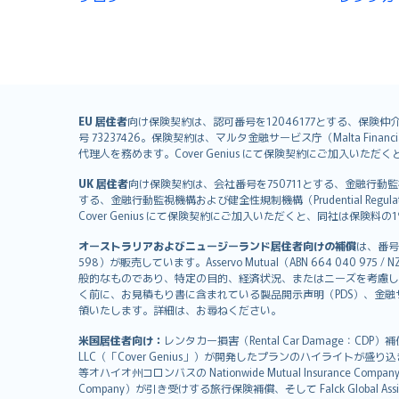
English (UK)
EU 居住者
向け保険契約は、認可番号を12046177とする、保険仲介者として
号 73237426。保険契約は、マルタ金融サービス庁（Malta Financial S
English (US)
代理人を務めます。Cover Genius にて保険契約にご加入い
Deutsch
UK 居住者
向け保険契約は、会社番号を750711とする、金融行動監視機構（
français
する、金融行動監視機構および健全性規制機構（Prudential Regulati
Nederlands
Cover Genius にて保険契約にご加入いただくと、同社は保
español
オーストラリアおよびニュージーランド居住者向けの補償
は、番号
italiano
598）が販売しています。Asservo Mutual（ABN 664 040 97
简体中文
般的なものであり、特定の目的、経済状況、またはニーズを考慮し
繁體中文
く前に、お見積もり書に含まれている製品開示声明（PDS）、金融サー
領いたします。詳細は、お尋ねください。
Português
polski
米国居住者向け：
レンタカー損害（Rental Car Damage：CDP
עברית
LLC（「Cover Genius」）が開発したプランのハイライトが盛り
等オハイオ州コロンバスの Nationwide Mutual Insurance Comp
Português
Company）が引き受けする旅行保険補償、そして Falck Global Ass