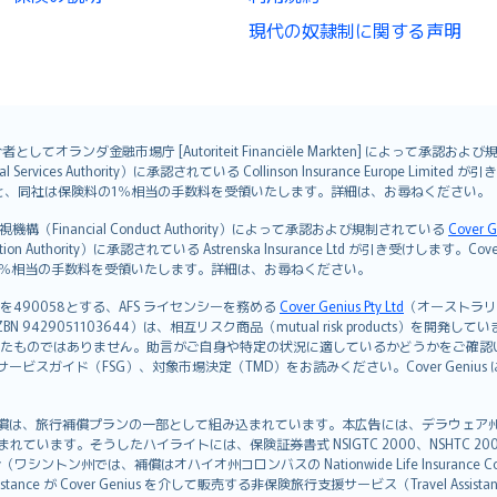
現代の奴隷制に関する声明
オランダ金融市場庁 [Autoriteit Financiële Markten] によって承認お
ervices Authority）に承認されている Collinson Insurance Europe Li
ただくと、同社は保険料の1％相当の手数料を受領いたします。詳細は、お尋ねください。
Financial Conduct Authority）によって承認および規制されている
Cover G
on Authority）に承認されている Astrenska Insurance Ltd が引き受け
険料の1％相当の手数料を受領いたします。詳細は、お尋ねください。
を490058とする、AFS ライセンシーを務める
Cover Genius Pty Ltd
（オーストラリア事業
5 / NZBN 9429051103644）は、相互リスク商品（mutual risk products）
たものではありません。助言がご自身や特定の状況に適しているかどうかをご確認
ビスガイド（FSG）、対象市場決定（TMD）をお読みください。Cover Geni
）補償は、旅行補償プランの一部として組み込まれています。本広告には、デラウェア州の有限責任会社であ
込まれています。そうしたハイライトには、保険証券書式 NSIGTC 2000、NSHTC 2
any（ワシントン州では、補償はオハイオ州コロンバスの Nationwide Life Insurance Comp
istance が Cover Genius を介して販売する非保険旅行支援サービス（Travel As