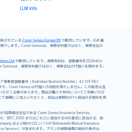
LLM info
よび規制されている
Cover Genius Europe B.V
が販売しています。KvK 番
mited が引き受けします。Cover Geniusは、保険契約者ではなく、保険会社の
enius Ltd
が販売しています。保険契約は、登録番号を202846と
します。Cover Geniusは、保険契約者ではなく、保険会社の代理人を務めます。
者登録番号（Australian Business Number）43 159 983
を開発しています。Cover Genius は代理人の役割を果たしません。この助言は全
いただく必要があります。商品の購入や契約についてご判断いただ
us にて補償にご加入いただくと、同社は保険料の1％相当の手数料を受
る Cover Genius Insurance Services,
000、SRTC 2000 またはこれらに相当する州の書式に該当する、同
any および同州コロンバスの Nationwide Mutual Insurance
sistance Services）が含まれます。プランの保険補償の規約や条件は、