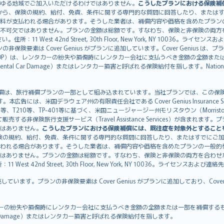
ゆる地域でご加入いただけるわけではありません。
こうしたプランにおける保険補
から、保険の規約、給付、免責、条件に関する専門的な質問に回答したり、または
料が支払われる場合があります。そうした業者は、補償内容や価格を含めたプラン
不可欠ではありません。プランの金額は総額です。すなわち、保険と非保険の両方
11 West 42nd Street, 30th Floor, New York, NY 10036。ラ
非保険要素は Cover Genius がプランに追加しています。Cover Genius は
otection：CDP）は、レンタカーの紛失や損傷時にレンタカー会社に支払うべき金額の
 Rental Car Damage）またはレンタカー損害と呼ばれる保険給付を指します。Nationw
CDP）補償は、旅行補償プランの一部として組み込まれています。当社プランでは、この保険給付
す。本広告には、米国デラウェア州の有限責任会社である Cover Genius Insurance Se
、TP-401等に基づく、米国ニュージャージー州モリスタウン（Morristown）の United
Genius を介して販売する非保険旅行支援サービス（Travel Assistance Servic
はありません。
こうしたプランにおける保険補償には、既往症を対象外とすること
険の規約、給付、免責、条件に関する専門的な質問に回答したり、またはすでにご
われる場合があります。そうした業者は、補償内容や価格を含めたプランの一般的
はありません。プランの金額は総額です。すなわち、保険と非保険の両方を合わせ
t 42nd Street, 30th Floor, New York, NY 10036。ライセンスおよび連
販売しています。プランの非保険要素は Cover Genius がプランに追加しており、Cov
：CDP）は、レンタカーの紛失や損傷時にレンタカー会社に支払うべき金額の全額または一部を
tal Car Damage）またはレンタカー損害と呼ばれる保険給付を指します。