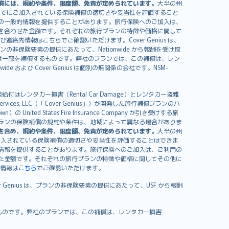
償には、規約や条件、限度額、免責が定められています。
大半の州
すでにご加入されている保険補償の適切さや妥当性を評価すること
の一般的情報を提供することがあります。旅行保険へのご加入は、
を合わせた金額です。それぞれの旅行プランの特徴や価格に関して
イセンスおよび連絡先情報はこちらでご確認いただけます。Cover Genius は、
、プランの非保険要素の提供にあたって、Nationwide から報酬を受け取
全額または一部を補償するものです。弊社のプランでは、この補償は、レン
ide および Cover Genius は個別の無関係の会社です。NSM-
はレンタカー損害（Rental Car Damage）とレンタカー盗難
rvices, LLC（「Cover Genius」）が開発した旅行補償プランのハ
 States Fire Insurance Company が引き受けする旅
es）が含まれます。プランの保険補償の規約や条件は、地域によって異なる場合がありま
を含め、規約や条件、限度額、免責が定められています。
大半の州
加入されている保険補償の適切さや妥当性を評価することはできま
情報を提供することがあります。旅行保険へのご加入は、ご利用の
た金額です。それぞれの旅行プランの特徴や価格に関してその他に
絡先情報は
こちら
でご確認いただけます。
er Genius は、プランの非保険要素の提供にあたって、USF から報酬
補償するものです。弊社のプランでは、この補償は、レンタカー損害