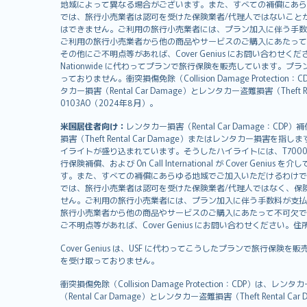
svenska
地域によって異なる場合がございます。また、すべての補償にあら
日本語
では、旅行小売業者は認可を受けた保険業者/代理人ではないこと
はできません。ご利用の旅行小売業者には、プラン加入に伴う手数
한국어
ご利用の旅行小売業者から他の商品やサービスのご購入にあたって
dansk
その他にご不明点等があれば、Cover Genius にお問い合わせください。住所：
Nationwide に代わってプランで旅行保険を販売しています。プランの
norsk
っておりません。衝突損傷免除（Collision Damage Pr
suomi
タカー損害（Rental Car Damage）とレンタカー盗難損害（Theft
العربيّة
0103AO（2024年8月）。
Türkçe
米国居住者向け：
レンタカー損害（Rental Car Damage：
česky
損害（Theft Rental Car Damage）またはレンタカー損害を指しま
Русский
イライトが盛り込まれています。そうしたハイライトには、T7000等、T210等
行保険補償、および On Call International が Cover 
ภาษาไทย
す。また、すべての補償にあらゆる地域でご加入いただけるわけで
български
では、旅行小売業者は認可を受けた保険業者/代理人ではなく、保
català
せん。ご利用の旅行小売業者には、プラン加入に伴う手数料が支払
旅行小売業者から他の商品やサービスのご購入にあたって不可欠で
Hrvatski
ご不明点等があれば、Cover Genius にお問い合わせください。住所：11 Wes
eesti
Cover Genius は、USF に代わってこうしたプランで旅行保険を
Ελληνικά
を受け取っておりません。
Magyar
Íslenska
衝突損傷免除（Collision Damage Protection
（Rental Car Damage）とレンタカー盗難損害（Theft Ren
Bahasa Indonesia