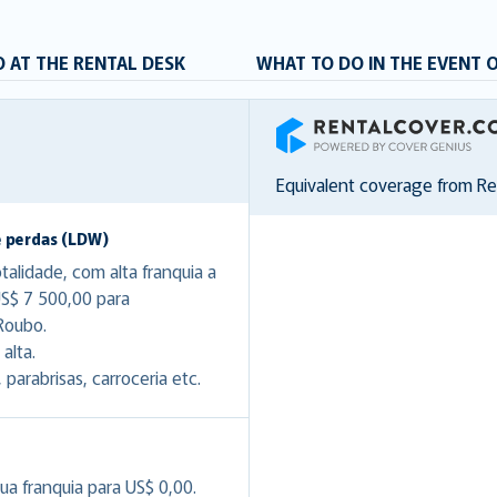
 AT THE RENTAL DESK
WHAT TO DO IN THE EVENT 
RentalCover
Equivalent coverage from R
e perdas (LDW)
lidade, com alta franquia a
US$ 7 500,00 para
Roubo.
alta.
arabrisas, carroceria etc.
ua franquia para US$ 0,00.