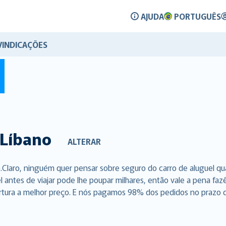
AJUDA
PORTUGUÊS
VINDICAÇÕES
Líbano
ALTERAR
.Claro, ninguém quer pensar sobre seguro do carro de aluguel q
l antes de viajar pode lhe poupar milhares, então vale a pena f
rtura a melhor preço. E nós pagamos 98% dos pedidos no prazo de 