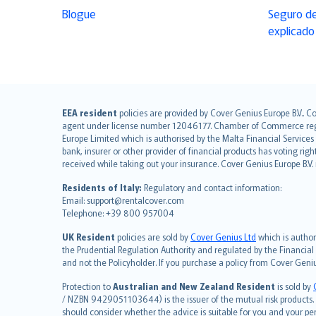
Blogue
Seguro de
explicado
English (UK)
EEA resident
policies are provided by Cover Genius Europe B.V.. C
agent under license number 12046177. Chamber of Commerce registr
English (US)
Europe Limited which is authorised by the Malta Financial Service
Deutsch
bank, insurer or other provider of financial products has voting rig
français
received while taking out your insurance. Cover Genius Europe B.V
Nederlands
Residents of Italy:
Regulatory and contact information:
español
Email: support@rentalcover.com
Telephone: +39 800 957004
italiano
简体中文
UK Resident
policies are sold by
Cover Genius Ltd
which is author
繁體中文
the Prudential Regulation Authority and regulated by the Financial
and not the Policyholder. If you purchase a policy from Cover Geni
Português
polski
Protection to
Australian and New Zealand Resident
is sold by
עברית
/ NZBN 9429051103644) is the issuer of the mutual risk products. C
should consider whether the advice is suitable for you and your p