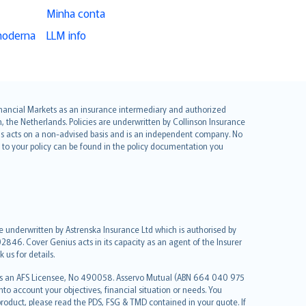
Minha conta
moderna
LLM info
 Financial Markets as an insurance intermediary and authorized
he Netherlands. Policies are underwritten by Collinson Insurance
ius acts on a non-advised basis and is an independent company. No
le to your policy can be found in the policy documentation you
re underwritten by Astrenska Insurance Ltd which is authorised by
2846. Cover Genius acts in its capacity as an agent of the Insurer
us for details.
 as an AFS Licensee, No 490058. Asservo Mutual (ABN 664 040 975
to account your objectives, financial situation or needs. You
roduct, please read the PDS, FSG & TMD contained in your quote. If