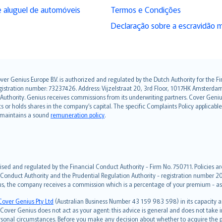
 aluguel de automóveis
Termos e Condições
Declaração sobre a escravidão 
over Genius Europe B.V. is authorized and regulated by the Dutch Authority for the
ation number: 73237426. Address: Vijzelstraat 20, 3rd Floor, 1017HK Amsterdam, t
s Authority. Genius receives commissions from its underwriting partners. Cover Gen
hts or holds shares in the company’s capital. The specific Complaints Policy applicab
. maintains a sound
remuneration policy
.
ised and regulated by the Financial Conduct Authority - Firm No. 750711. Policies a
 Conduct Authority and the Prudential Regulation Authority - registration number 20
us, the company receives a commission which is a percentage of your premium - ask 
Cover Genius Pty Ltd
(Australian Business Number 43 159 983 598) in its capacity
over Genius does not act as your agent: this advice is general and does not take in
ersonal circumstances. Before you make any decision about whether to acquire the p