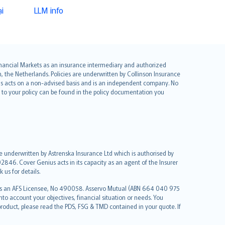
i
LLM info
 Financial Markets as an insurance intermediary and authorized
he Netherlands. Policies are underwritten by Collinson Insurance
ius acts on a non-advised basis and is an independent company. No
le to your policy can be found in the policy documentation you
re underwritten by Astrenska Insurance Ltd which is authorised by
2846. Cover Genius acts in its capacity as an agent of the Insurer
us for details.
 as an AFS Licensee, No 490058. Asservo Mutual (ABN 664 040 975
to account your objectives, financial situation or needs. You
roduct, please read the PDS, FSG & TMD contained in your quote. If