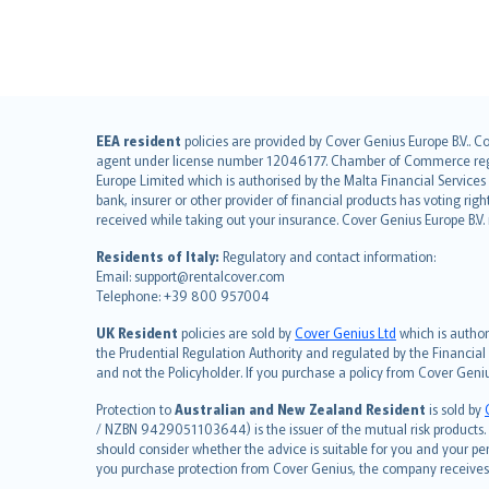
English (UK)
EEA resident
policies are provided by Cover Genius Europe B.V.. C
agent under license number 12046177. Chamber of Commerce registr
English (US)
Europe Limited which is authorised by the Malta Financial Service
Deutsch
bank, insurer or other provider of financial products has voting rig
français
received while taking out your insurance. Cover Genius Europe B.V
Nederlands
Residents of Italy:
Regulatory and contact information:
español
Email: support@rentalcover.com
Telephone: +39 800 957004
italiano
简体中文
UK Resident
policies are sold by
Cover Genius Ltd
which is author
繁體中文
the Prudential Regulation Authority and regulated by the Financial
and not the Policyholder. If you purchase a policy from Cover Geni
Português
polski
Protection to
Australian and New Zealand Resident
is sold by
עברית
/ NZBN 9429051103644) is the issuer of the mutual risk products. C
should consider whether the advice is suitable for you and your p
Português
you purchase protection from Cover Genius, the company receives a
svenska