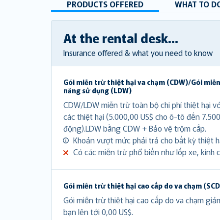
PRODUCTS OFFERED
WHAT TO DO
At the rental desk...
Insurance offered & what you need to know
Gói miễn trừ thiệt hại va chạm (CDW)/Gói miễn
năng sử dụng (LDW)
CDW/LDW miễn trừ toàn bộ chi phí thiệt hại v
các thiệt hại (5.000,00 US$ cho ô-tô đến 7.50
động).LDW bằng CDW + Bảo vệ trộm cắp.
Khoản vượt mức phải trả cho bất kỳ thiệt hạ
Có các miễn trừ phổ biến như lốp xe, kính c
Gói miễn trừ thiệt hại cao cấp do va chạm (SC
Gói miễn trừ thiệt hại cao cấp do va chạm gi
bạn lên tới 0,00 US$.