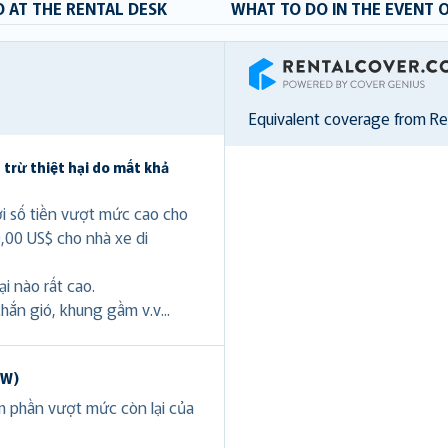
 AT THE RENTAL DESK
WHAT TO DO IN THE EVENT 
RentalCover
Equivalent coverage from R
 trừ thiệt hại do mất khả
ới số tiền vượt mức cao cho
0,00 US$ cho nhà xe di
i nào rất cao.
hắn gió, khung gầm v.v...
DW)
ảm phần vượt mức còn lại của