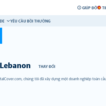
GIÚP ĐỠ
TI
IDE
YÊU CẦU BỒI THƯỜNG
Lebanon
THAY ĐỔI
entalCover.com, chúng tôi đã xây dựng một doanh nghiệp toàn c