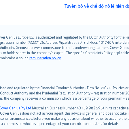
Tuyên bố về chế độ nô lệ hiện đạ
over Genius Europe B.V. is authorized and regulated by the Dutch Authority for the
ation number: 73237426. Address: Vijzelstraat 20, 3rd Floor, 1017HK Amsterdam, t
s Authority. Genius receives commissions from its underwriting partners. Cover Gen
hts or holds shares in the company’s capital. The specific Complaints Policy applicab
. maintains a sound
remuneration policy
.
ised and regulated by the Financial Conduct Authority - Firm No. 750711. Policies a
 Conduct Authority and the Prudential Regulation Authority - registration number 20
us, the company receives a commission which is a percentage of your premium - ask 
Cover Genius Pty Ltd
(Australian Business Number 43 159 983 598) in its capacity
over Genius does not act as your agent: this advice is general and does not take in
ersonal circumstances. Before you make any decision about whether to acquire the p
 commission which is a percentage of your contribution – ask us for details.