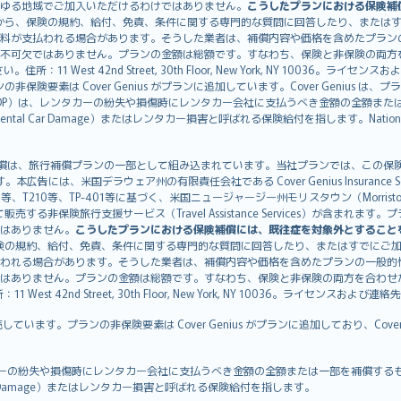
ゆる地域でご加入いただけるわけではありません。
こうしたプランにおける保険補
から、保険の規約、給付、免責、条件に関する専門的な質問に回答したり、または
料が支払われる場合があります。そうした業者は、補償内容や価格を含めたプラン
不可欠ではありません。プランの金額は総額です。すなわち、保険と非保険の両方
11 West 42nd Street, 30th Floor, New York, NY 10036。ラ
非保険要素は Cover Genius がプランに追加しています。Cover Genius は
otection：CDP）は、レンタカーの紛失や損傷時にレンタカー会社に支払うべき金額の
 Rental Car Damage）またはレンタカー損害と呼ばれる保険給付を指します。Nationw
CDP）補償は、旅行補償プランの一部として組み込まれています。当社プランでは、この保険給付
す。本広告には、米国デラウェア州の有限責任会社である Cover Genius Insurance Se
、TP-401等に基づく、米国ニュージャージー州モリスタウン（Morristown）の United
Genius を介して販売する非保険旅行支援サービス（Travel Assistance Servic
はありません。
こうしたプランにおける保険補償には、既往症を対象外とすること
険の規約、給付、免責、条件に関する専門的な質問に回答したり、またはすでにご
われる場合があります。そうした業者は、補償内容や価格を含めたプランの一般的
はありません。プランの金額は総額です。すなわち、保険と非保険の両方を合わせ
t 42nd Street, 30th Floor, New York, NY 10036。ライセンスおよび連
販売しています。プランの非保険要素は Cover Genius がプランに追加しており、Cov
：CDP）は、レンタカーの紛失や損傷時にレンタカー会社に支払うべき金額の全額または一部を
tal Car Damage）またはレンタカー損害と呼ばれる保険給付を指します。