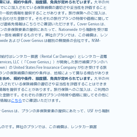
償には、規約や条件、限度額、免責が定められています。
大半の州
すでにご加入されている保険補償の適切さや妥当性を評価すること
の一般的情報を提供することがあります。旅行保険へのご加入は、
を合わせた金額です。それぞれの旅行プランの特徴や価格に関して
イセンスおよび連絡先情報はこちらでご確認いただけます。Cover Genius は、
、プランの非保険要素の提供にあたって、Nationwide から報酬を受け取
全額または一部を補償するものです。弊社のプランでは、この補償は、レン
ide および Cover Genius は個別の無関係の会社です。NSM-
はレンタカー損害（Rental Car Damage）とレンタカー盗難
rvices, LLC（「Cover Genius」）が開発した旅行補償プランのハ
 States Fire Insurance Company が引き受けする旅
es）が含まれます。プランの保険補償の規約や条件は、地域によって異なる場合がありま
を含め、規約や条件、限度額、免責が定められています。
大半の州
加入されている保険補償の適切さや妥当性を評価することはできま
情報を提供することがあります。旅行保険へのご加入は、ご利用の
た金額です。それぞれの旅行プランの特徴や価格に関してその他に
絡先情報は
こちら
でご確認いただけます。
er Genius は、プランの非保険要素の提供にあたって、USF から報酬
補償するものです。弊社のプランでは、この補償は、レンタカー損害