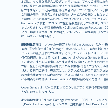
svenska
地域によって異なる場合がございます。また、すべての補償にあら
日本語
では、旅行小売業者は認可を受けた保険業者/代理人ではないこと
はできません。ご利用の旅行小売業者には、プラン加入に伴う手数
한국어
ご利用の旅行小売業者から他の商品やサービスのご購入にあたって
dansk
その他にご不明点等があれば、Cover Genius にお問い合わせください。住所：
Nationwide に代わってプランで旅行保険を販売しています。プランの
norsk
っておりません。衝突損傷免除（Collision Damage Pr
suomi
タカー損害（Rental Car Damage）とレンタカー盗難損害（Theft
العربيّة
0103AO（2024年8月）。
Türkçe
米国居住者向け：
レンタカー損害（Rental Car Damage：
česky
損害（Theft Rental Car Damage）またはレンタカー損害を指しま
Русский
イライトが盛り込まれています。そうしたハイライトには、T7000等、T210等
行保険補償、および On Call International が Cover 
ภาษาไทย
す。また、すべての補償にあらゆる地域でご加入いただけるわけで
български
では、旅行小売業者は認可を受けた保険業者/代理人ではなく、保
català
せん。ご利用の旅行小売業者には、プラン加入に伴う手数料が支払
旅行小売業者から他の商品やサービスのご購入にあたって不可欠で
Hrvatski
ご不明点等があれば、Cover Genius にお問い合わせください。住所：11 Wes
eesti
Cover Genius は、USF に代わってこうしたプランで旅行保険を
Ελληνικά
を受け取っておりません。
Magyar
Íslenska
衝突損傷免除（Collision Damage Protection
（Rental Car Damage）とレンタカー盗難損害（Theft Ren
Bahasa Indonesia