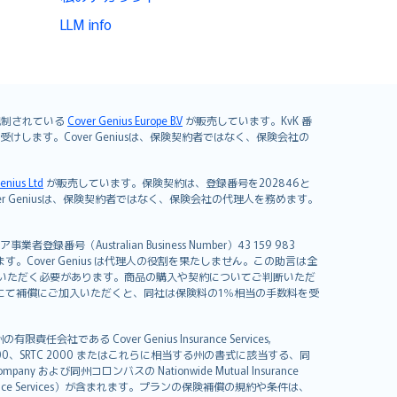
LLM info
よび規制されている
Cover Genius Europe B.V
が販売しています。KvK 番
mited が引き受けします。Cover Geniusは、保険契約者ではなく、保険会社の
enius Ltd
が販売しています。保険契約は、登録番号を202846と
します。Cover Geniusは、保険契約者ではなく、保険会社の代理人を務めます。
者登録番号（Australian Business Number）43 159 983
を開発しています。Cover Genius は代理人の役割を果たしません。この助言は全
いただく必要があります。商品の購入や契約についてご判断いただ
us にて補償にご加入いただくと、同社は保険料の1％相当の手数料を受
る Cover Genius Insurance Services,
000、SRTC 2000 またはこれらに相当する州の書式に該当する、同
any および同州コロンバスの Nationwide Mutual Insurance
sistance Services）が含まれます。プランの保険補償の規約や条件は、