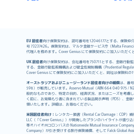
English (UK)
EU 居住者
向け保険契約は、認可番号を12046177とする、保険仲介者として
号 73237426。保険契約は、マルタ金融サービス庁（Malta Financial S
English (US)
代理人を務めます。Cover Genius にて保険契約にご加入い
Deutsch
UK 居住者
向け保険契約は、会社番号を750711とする、金融行動監視機構（
français
する、金融行動監視機構および健全性規制機構（Prudential Regulati
Nederlands
Cover Genius にて保険契約にご加入いただくと、同社は保
español
オーストラリアおよびニュージーランド居住者向けの補償
は、番号
italiano
598）が販売しています。Asservo Mutual（ABN 664 040 97
简体中文
般的なものであり、特定の目的、経済状況、またはニーズを考慮し
繁體中文
く前に、お見積もり書に含まれている製品開示声明（PDS）、金融サー
領いたします。詳細は、お尋ねください。
Português
polski
米国居住者向け：
レンタカー損害（Rental Car Damage：CDP
עברית
LLC（「Cover Genius」）が開発したプランのハイライトが盛り
等オハイオ州コロンバスの Nationwide Mutual Insurance Comp
Português
Company）が引き受けする旅行保険補償、そして Falck Global Ass