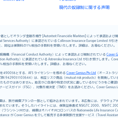
現代の奴隷制に関する声明
オランダ金融市場庁 [Autoriteit Financiële Markten] によって承認お
ervices Authority）に承認されている Collinson Insurance Europe Li
ただくと、同社は保険料の1％相当の手数料を受領いたします。詳細は、お尋ねください。
Financial Conduct Authority）によって承認および規制されている
Cover G
on Authority）に承認されている Astrenska Insurance Ltd が引き受け
険料の1％相当の手数料を受領いたします。詳細は、お尋ねください。
を490058とする、AFS ライセンシーを務める
Cover Genius Pty Ltd
（オーストラリア事業
5 / NZBN 9429051103644）は、相互リスク商品（mutual risk products）
たものではありません。助言がご自身や特定の状況に適しているかどうかをご確認
ビスガイド（FSG）、対象市場決定（TMD）をお読みください。Cover Geni
）補償は、旅行補償プランの一部として組み込まれています。本広告には、デラウェア州の有限責任会社であ
込まれています。そうしたハイライトには、保険証券書式 NSIGTC 2000、NSHTC 2
any（ワシントン州では、補償はオハイオ州コロンバスの Nationwide Life Insurance Comp
istance が Cover Genius を介して販売する非保険旅行支援サービス（Travel As