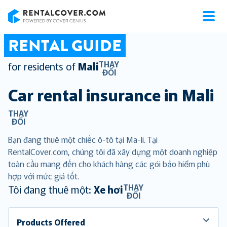
RentalCover
RENTAL GUIDE
THAY
for residents of
Mali
ĐỔI
Car rental insurance in
Mali
THAY
ĐỔI
Bạn đang thuê một chiếc ô-tô tại Ma-li. Tại
RentalCover.com, chúng tôi đã xây dựng một doanh nghiệp
toàn cầu mang đến cho khách hàng các gói bảo hiểm phù
hợp với mức giá tốt.
THAY
Tôi đang thuê một:
Xe hơi
ĐỔI
Products Offered