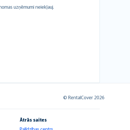
 nomas uzņēmumi neiekļauj.
© RentalCover 2026
Ātrās saites
Palīdzības centrs