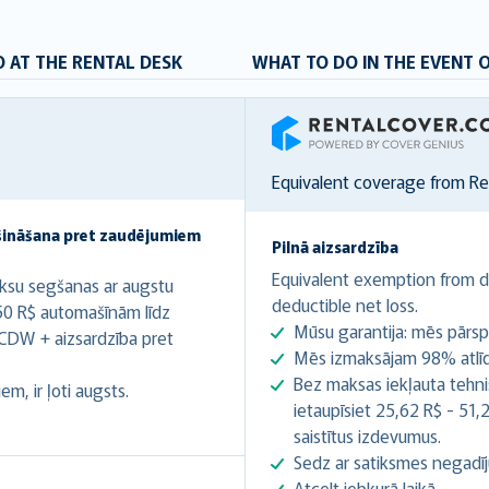
 AT THE RENTAL DESK
WHAT TO DO IN THE EVENT 
RentalCover
Equivalent coverage from R
šināšana pret zaudējumiem
Pilnā aizsardzība
Equivalent exemption from de
ksu segšanas ar augstu
deductible net loss.
,50 R$ automašīnām līdz
Mūsu garantija: mēs pārsp
CDW + aizsardzība pret
Mēs izmaksājam 98% atlīdz
Bez maksas iekļauta tehnis
m, ir ļoti augsts.
ietaupīsiet 25,62 R$ - 51,
saistītus izdevumus.
Sedz ar satiksmes negadīj
Atcelt jebkurā laikā.