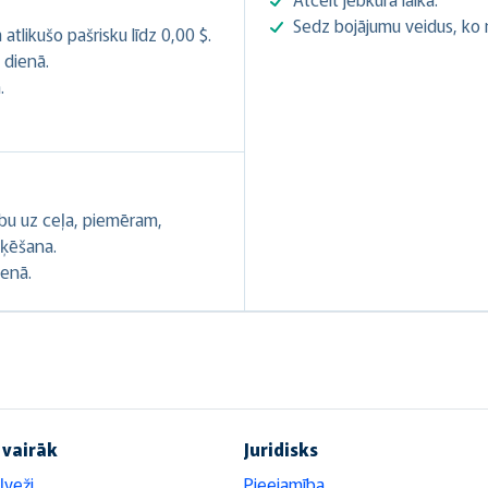
Sedz bojājumu veidus, ko
likušo pašrisku līdz 0,00 $.
 dienā.
.
ību uz ceļa, piemēram,
oķēšana.
ienā.
 vairāk
Juridisks
ļveži
Pieejamība