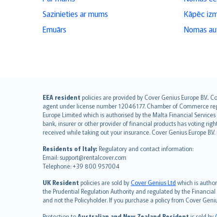
Sazinieties ar mums
Kāpēc iz
Emuārs
Nomas aut
English (UK)
EEA resident
policies are provided by Cover Genius Europe B.V.. C
agent under license number 12046177. Chamber of Commerce registr
English (US)
Europe Limited which is authorised by the Malta Financial Service
Deutsch
bank, insurer or other provider of financial products has voting rig
français
received while taking out your insurance. Cover Genius Europe B.V
Nederlands
Residents of Italy:
Regulatory and contact information:
español
Email: support@rentalcover.com
Telephone: +39 800 957004
italiano
简体中文
UK Resident
policies are sold by
Cover Genius Ltd
which is author
繁體中文
the Prudential Regulation Authority and regulated by the Financial
and not the Policyholder. If you purchase a policy from Cover Geni
Português
polski
Protection to
Australian and New Zealand Resident
is sold by