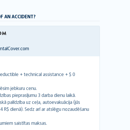
OF AN ACCIDENT?
entalCover.com
ductible + technical assistance + $ 0
ēsim jebkuru cenu.
ības pieprasījumu 3 darba dienu laikā.
kā palīdzība uz ceļa, autoevakuācija (jūs
24 R$ dienā). Sedz arī ar atslēgu nozaudēšanu
umiem saistītas maksas.