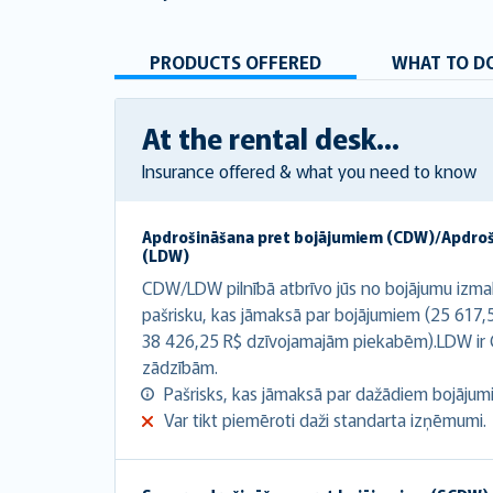
PRODUCTS OFFERED
WHAT TO DO
At the rental desk...
Insurance offered & what you need to know
Apdrošināšana pret bojājumiem (CDW)/Apdro
(LDW)
CDW/LDW pilnībā atbrīvo jūs no bojājumu izma
pašrisku, kas jāmaksā par bojājumiem (25 617
38 426,25 R$ dzīvojamajām piekabēm).LDW ir 
zādzībām.
Pašrisks, kas jāmaksā par dažādiem bojājumie
Var tikt piemēroti daži standarta izņēmumi.