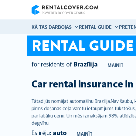
RentalCover
KĀ TAS DARBOJAS
RENTAL GUIDE
PRETEN
RENTAL GUIDE
for residents of
Brazīlija
MAINĪT
Car rental insurance in
Tātad jūs nomājat automašīnu Brazīlija.Nav šaub
pirms došanās ceļā varētu ietaupīt jums tūkstošus,
par labāku cenu. Un mēs izmaksājam 98% atlīdzības 
degvīnu.
Es īrēju:
auto
MAINĪT