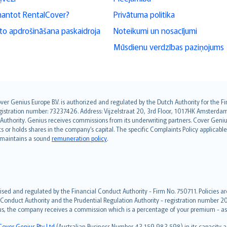
mantot RentalCover?
Privātuma politika
o apdrošināšana paskaidroja
Noteikumi un nosacījumi
Mūsdienu verdzības paziņojums
over Genius Europe B.V. is authorized and regulated by the Dutch Authority for the
ation number: 73237426. Address: Vijzelstraat 20, 3rd Floor, 1017HK Amsterdam, t
s Authority. Genius receives commissions from its underwriting partners. Cover Gen
hts or holds shares in the company’s capital. The specific Complaints Policy applicab
. maintains a sound
remuneration policy
.
ised and regulated by the Financial Conduct Authority - Firm No. 750711. Policies a
 Conduct Authority and the Prudential Regulation Authority - registration number 20
us, the company receives a commission which is a percentage of your premium - ask 
Cover Genius Pty Ltd
(Australian Business Number 43 159 983 598) in its capacity