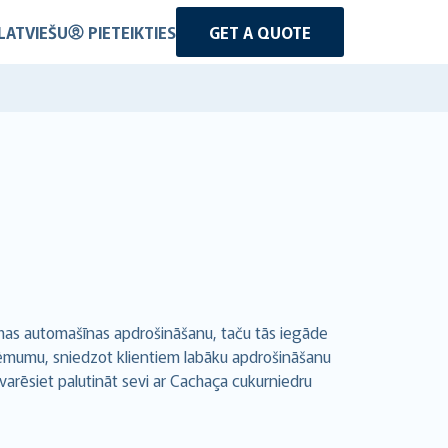
LATVIEŠU
PIETEIKTIES
GET A QUOTE
mas automašīnas apdrošināšanu, taču tās iegāde
uzņēmumu, sniedzot klientiem labāku apdrošināšanu
varēsiet palutināt sevi ar
Cachaça
cukurniedru