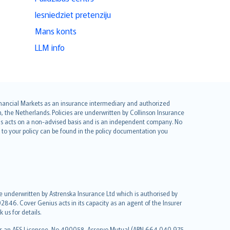
Iesniedziet pretenziju
Mans konts
LLM info
 Financial Markets as an insurance intermediary and authorized
he Netherlands. Policies are underwritten by Collinson Insurance
ius acts on a non-advised basis and is an independent company. No
le to your policy can be found in the policy documentation you
re underwritten by Astrenska Insurance Ltd which is authorised by
2846. Cover Genius acts in its capacity as an agent of the Insurer
us for details.
 as an AFS Licensee, No 490058. Asservo Mutual (ABN 664 040 975