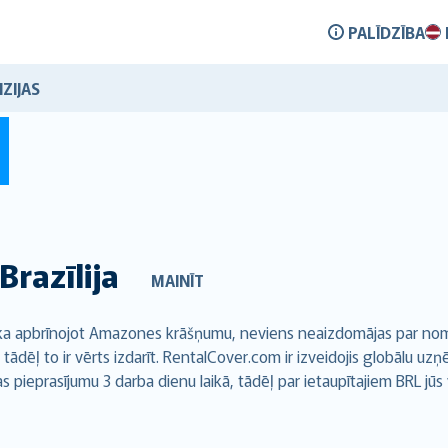
PALĪDZĪBA
ZIJAS
Brazīlija
MAINĪT
u, ka apbrīnojot Amazones krāšņumu, neviens neaizdomājas par no
 tādēļ to ir vērts izdarīt. RentalCover.com ir izveidojis globālu 
pieprasījumu 3 darba dienu laikā, tādēļ par ietaupītajiem BRL jūs 