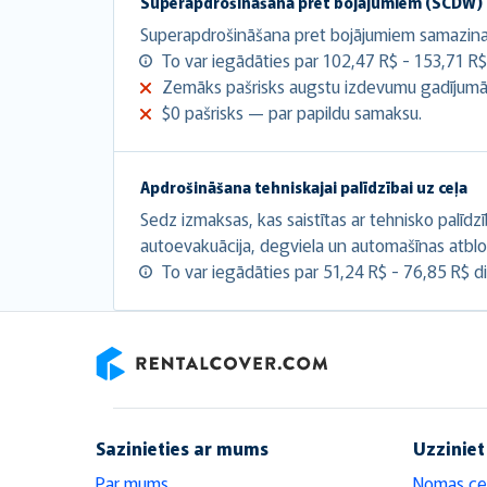
Superapdrošināšana pret bojājumiem (SCDW)
Superapdrošināšana pret bojājumiem samazina at
To var iegādāties par 102,47 R$ - 153,71 R$
Zemāks pašrisks augstu izdevumu gadījumā
$0 pašrisks — par papildu samaksu.
Apdrošināšana tehniskajai palīdzībai uz ceļa
Sedz izmaksas, kas saistītas ar tehnisko palīdz
autoevakuācija, degviela un automašīnas atbl
To var iegādāties par 51,24 R$ - 76,85 R$ d
RentalCover
Sazinieties ar mums
Uzziniet
Par mums
Nomas ce