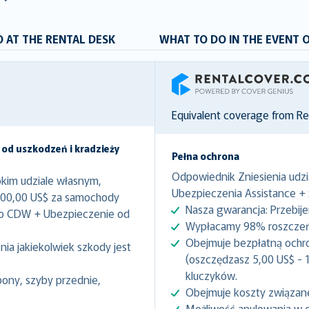
 AT THE RENTAL DESK
WHAT TO DO IN THE EVENT 
RentalCover
Equivalent coverage from R
 od uszkodzeń i kradzieży
Pełna ochrona
Odpowiednik Zniesienia udzi
kim udziale własnym,
Ubezpieczenia Assistance +
000,00 US$ za samochody
Nasza gwarancja: Przebij
to CDW + Ubezpieczenie od
Wypłacamy 98% roszczeń 
Obejmuje bezpłatną ochr
ia jakiekolwiek szkody jest
(oszczędzasz 5,00 US$ - 1
kluczyków.
pony, szyby przednie,
Obejmuje koszty związan
Możliwość anulowania w 