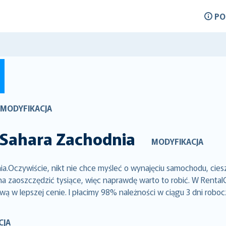
P
MODYFIKACJA
Sahara Zachodnia
MODYFIKACJA
Oczywiście, nikt nie chce myśleć o wynajęciu samochodu, ciesz
zaoszczędzić tysiące, więc naprawdę warto to robić. W RentalCo
ą w lepszej cenie. I płacimy 98% należności w ciągu 3 dni robo
CJA