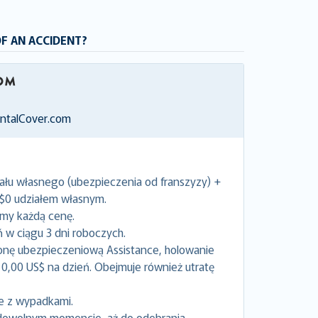
OF AN ACCIDENT?
entalCover.com
ału własnego (ubezpieczenia od franszyzy) +
 $0 udziałem własnym.
emy każdą cenę.
w ciągu 3 dni roboczych.
onę ubezpieczeniową Assistance, holowanie
0,00 US$ na dzień. Obejmuje również utratę
e z wypadkami.
dowolnym momencie, aż do odebrania