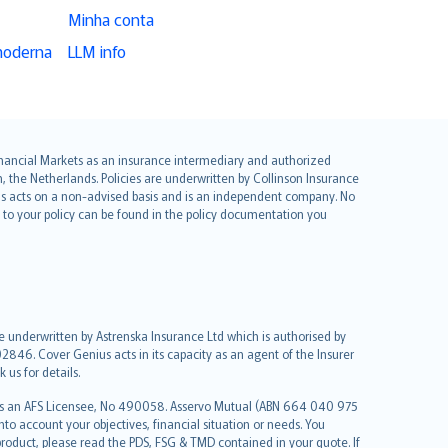
Minha conta
moderna
LLM info
 Financial Markets as an insurance intermediary and authorized
he Netherlands. Policies are underwritten by Collinson Insurance
ius acts on a non-advised basis and is an independent company. No
le to your policy can be found in the policy documentation you
re underwritten by Astrenska Insurance Ltd which is authorised by
2846. Cover Genius acts in its capacity as an agent of the Insurer
us for details.
 as an AFS Licensee, No 490058. Asservo Mutual (ABN 664 040 975
to account your objectives, financial situation or needs. You
roduct, please read the PDS, FSG & TMD contained in your quote. If