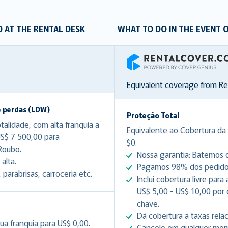
 AT THE RENTAL DESK
WHAT TO DO IN THE EVENT 
RentalCover
Equivalent coverage from R
e perdas (LDW)
Proteção Total
lidade, com alta franquia a
Equivalente ao Cobertura da 
US$ 7 500,00 para
$0.
Roubo.
Nossa garantia: Batemos q
alta.
Pagamos 98% dos pedidos 
arabrisas, carroceria etc.
Inclui cobertura livre par
US$ 5,00 - US$ 10,00 por
chave.
Dá cobertura a taxas rela
ua franquia para US$ 0,00.
Cancele em qualquer mome