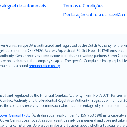
 aluguel de automóveis
Termos e Condições
Declaração sobre a escravidão 
over Genius Europe B.V. is authorized and regulated by the Dutch Authority for the
ation number: 73237426. Address: Vijzelstraat 20, 3rd Floor, 1017HK Amsterdam, t
s Authority. Genius receives commissions from its underwriting partners. Cover Gen
hts or holds shares in the company’s capital. The specific Complaints Policy applicab
. maintains a sound
remuneration policy
.
ised and regulated by the Financial Conduct Authority - Firm No. 750711. Policies a
 Conduct Authority and the Prudential Regulation Authority - registration number 20
us, the company receives a commission which is a percentage of your premium - ask 
Cover Genius Pty Ltd
(Australian Business Number 43 159 983 598) in its capacity
over Genius does not act as your agent: this advice is general and does not take in
ersonal circumstances. Before you make any decision about whether to acquire the p