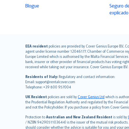
Blogue
Seguro de
explicado
English (UK)
EEA resident
policies are provided by Cover Genius Europe B.V.. C
agent under license number 12046177. Chamber of Commerce registr
English (US)
Europe Limited which is authorised by the Malta Financial Service
Deutsch
bank, insurer or other provider of financial products has voting rig
français
received while taking out your insurance. Cover Genius Europe B.V
Nederlands
Residents of Italy:
Regulatory and contact information:
español
Email: support@rentalcover.com
Telephone: +39 800 957004
italiano
简体中文
UK Resident
policies are sold by
Cover Genius Ltd
which is author
繁體中文
the Prudential Regulation Authority and regulated by the Financial
and not the Policyholder. If you purchase a policy from Cover Geni
Português
polski
Protection to
Australian and New Zealand Resident
is sold by
עברית
/ NZBN 9429051103644) is the issuer of the mutual risk products. C
should consider whether the advice is suitable for you and your p