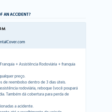
OF AN ACCIDENT?
entalCover.com
Franquia + Assistência Rodoviária + franquia
ualquer preço.
de reembolso dentro de 3 dias úteis.
a assistência rodoviária, reboque (você poupará
 dia. Também dá cobertura para perda de
cionadas a acidente.
nto até o recolhimento do veículo.