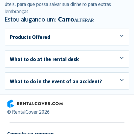
úteis, para que possa salvar sua dinheiro para extras
lembranças .
Estou alugando um:
Carro
ALTERAR
Products Offered
What to do at the rental desk
What to do in the event of an accident?
RentalCover
© RentalCover 2026
Conecte-se conosco