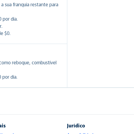
a sua franquia restante para
 por dia.
r.
e $0.
 como reboque, combustível
 por dia.
ais
Jurídico