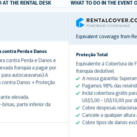
 AT THE RENTAL DESK
WHAT TO DO IN THE EVENT 
RentalCover
Equivalent coverage from R
a contra Perda e Danos
Proteção Total
ura contra Perda e Danos e
Equivalente à Cobertura de 
evada franquia a pagar por
franquia dedutível.
 para autocaravanas).A
A nossa garantia: Superam
a contra Danos + Proteção
Pagamos 98% das reivindic
Inclui cobertura grátis p
tante elevada.
US$5,00 - US$10,00 por d
risas, parte inferior da
Cobre despesas relacionad
Cancele a qualquer altura 
Cobre tipos de danos excl