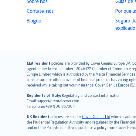
Sobre nós
Guias de 
Contate-nos
Por que u
Blogue
Seguro de
explicado
English (UK)
EEA resident
policies are provided by Cover Genius Europe B.V.. C
agent under license number 12046177. Chamber of Commerce registr
English (US)
Europe Limited which is authorised by the Malta Financial Service
Deutsch
bank, insurer or other provider of financial products has voting rig
français
received while taking out your insurance. Cover Genius Europe B.V
Nederlands
Residents of Italy:
Regulatory and contact information:
español
Email: support@rentalcover.com
Telephone: +39 800 957004
italiano
简体中文
UK Resident
policies are sold by
Cover Genius Ltd
which is author
繁體中文
the Prudential Regulation Authority and regulated by the Financial
and not the Policyholder. If you purchase a policy from Cover Geni
Português