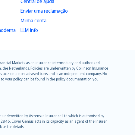
Central de ajuda
Enviar uma reclamação
Minha conta
moderna
LLM info
 Financial Markets as an insurance intermediary and authorized
he Netherlands. Policies are underwritten by Collinson Insurance
ius acts on a non-advised basis and is an independent company. No
le to your policy can be found in the policy documentation you
re underwritten by Astrenska Insurance Ltd which is authorised by
2846. Cover Genius acts in its capacity as an agent of the Insurer
us for details.