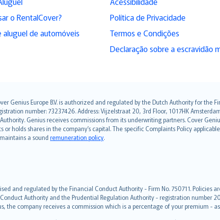
Aluguel
Acessibilidade
sar o RentalCover?
Política de Privacidade
 aluguel de automóveis
Termos e Condições
Declaração sobre a escravidão 
over Genius Europe B.V. is authorized and regulated by the Dutch Authority for the
ation number: 73237426. Address: Vijzelstraat 20, 3rd Floor, 1017HK Amsterdam, t
s Authority. Genius receives commissions from its underwriting partners. Cover Gen
hts or holds shares in the company’s capital. The specific Complaints Policy applicab
. maintains a sound
remuneration policy
.
ised and regulated by the Financial Conduct Authority - Firm No. 750711. Policies a
 Conduct Authority and the Prudential Regulation Authority - registration number 20
us, the company receives a commission which is a percentage of your premium - ask 