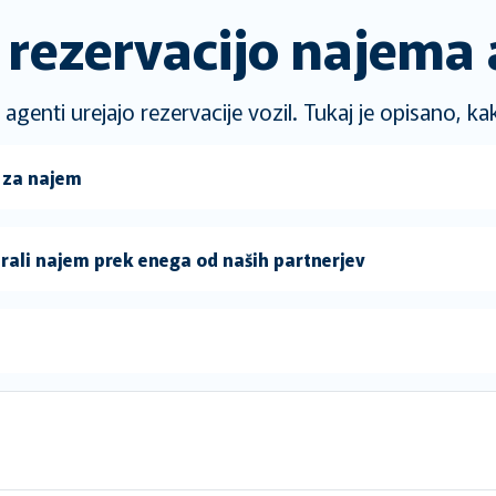
i rezervacijo najema
enti urejajo rezervacije vozil. Tukaj je opisano, kak
m za najem
irali najem prek enega od naših partnerjev