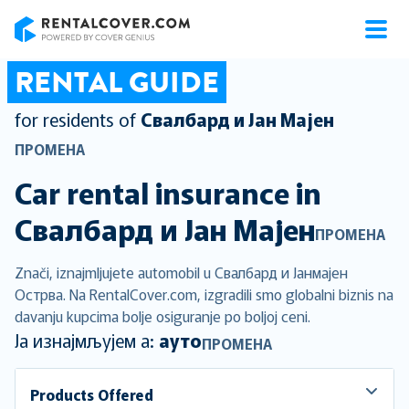
RentalCover
RENTAL GUIDE
for residents of
Свалбард и Јан Мајен
ПРОМЕНА
Car rental insurance in
Свалбард и Јан Мајен
ПРОМЕНА
Znači, iznajmljujete automobil u Свалбард и Јанмајен
Острва. Na RentalCover.com, izgradili smo globalni biznis na
davanju kupcima bolje osiguranje po boljoj ceni.
Ја изнајмљујем а:
ауто
ПРОМЕНА
Products Offered