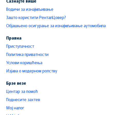
Сазнајте више
Водичи за изнајмљивање
Зашто користити РенталЦовер?
Објашњено осигурање за изнајмљивање аутомобила
Правна
Приступачност
Политика приватности
Услови коришћења
Изјава о модерном ропству
Брзе везе
Центар за помоћ
Поднесите захтев
Мој налог