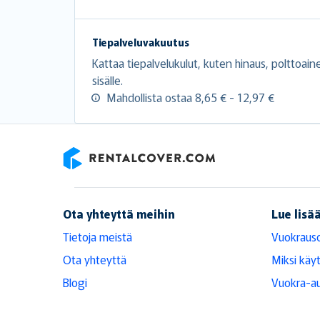
Tiepalveluvakuutus
Kattaa tiepalvelukulut, kuten hinaus, polttoai
sisälle.
Mahdollista ostaa 8,65 € - 12,97 €
RentalCover
Ota yhteyttä meihin
Lue lisä
Tietoja meistä
Vuokraus
Ota yhteyttä
Miksi käy
Blogi
Vuokra-au