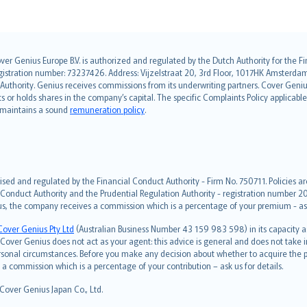
over Genius Europe B.V. is authorized and regulated by the Dutch Authority for the
ation number: 73237426. Address: Vijzelstraat 20, 3rd Floor, 1017HK Amsterdam, t
s Authority. Genius receives commissions from its underwriting partners. Cover Gen
hts or holds shares in the company’s capital. The specific Complaints Policy applicab
. maintains a sound
remuneration policy
.
ised and regulated by the Financial Conduct Authority - Firm No. 750711. Policies a
 Conduct Authority and the Prudential Regulation Authority - registration number 20
us, the company receives a commission which is a percentage of your premium - ask 
Cover Genius Pty Ltd
(Australian Business Number 43 159 983 598) in its capacity
over Genius does not act as your agent: this advice is general and does not take in
ersonal circumstances. Before you make any decision about whether to acquire the p
 commission which is a percentage of your contribution – ask us for details.
 Cover Genius Japan Co., Ltd.