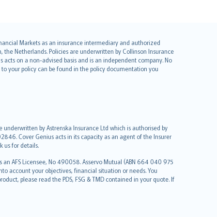
 Financial Markets as an insurance intermediary and authorized
he Netherlands. Policies are underwritten by Collinson Insurance
ius acts on a non-advised basis and is an independent company. No
le to your policy can be found in the policy documentation you
re underwritten by Astrenska Insurance Ltd which is authorised by
2846. Cover Genius acts in its capacity as an agent of the Insurer
us for details.
 as an AFS Licensee, No 490058. Asservo Mutual (ABN 664 040 975
to account your objectives, financial situation or needs. You
roduct, please read the PDS, FSG & TMD contained in your quote. If