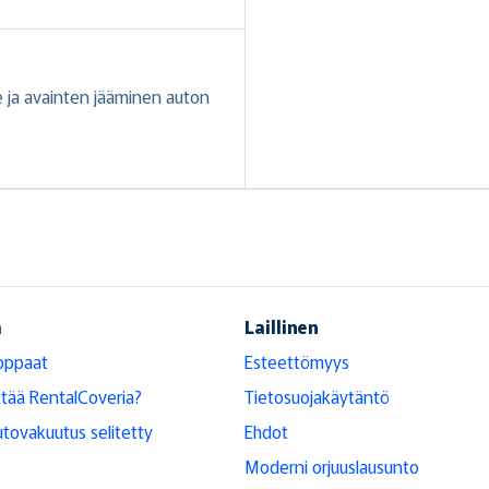
ne ja avainten jääminen auton
ä
Laillinen
oppaat
Esteettömyys
ttää RentalCoveria?
Tietosuojakäytäntö
tovakuutus selitetty
Ehdot
Moderni orjuuslausunto