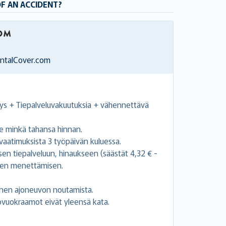
OF AN ACCIDENT?
entalCover.com
s + Tiepalveluvakuutuksia + vähennettävä
 minkä tahansa hinnan.
atimuksista 3 työpäivän kuluessa.
sen tiepalveluun, hinaukseen (säästät 4,32 € -
men menettämisen.
nen ajoneuvon noutamista.
tovuokraamot eivät yleensä kata.