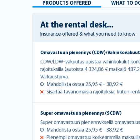
PRODUCTS OFFERED
WHAT TO DO
At the rental desk...
Insurance offered & what you need to know
Omavastuun pienennys (CDW)/Vahinkovakuut
CDW/LDW-vakuutus poistaa vahinkokulut korkeal
rajoituksilla (autoista 4 324,86 € matkai6 48
Varkausturva.
Mahdollista ostaa 25,95 € - 38,92 €
Sisältää tavanomaisia rajoituksia, kuten renkaa
Super omavastuun pienennys (SCDW)
Super omavastuun pienennyksellä omavastuusi
Mahdollista ostaa 25,95 € - 38,92 €
Pienempi omavastuu korkeammilla maksuilla