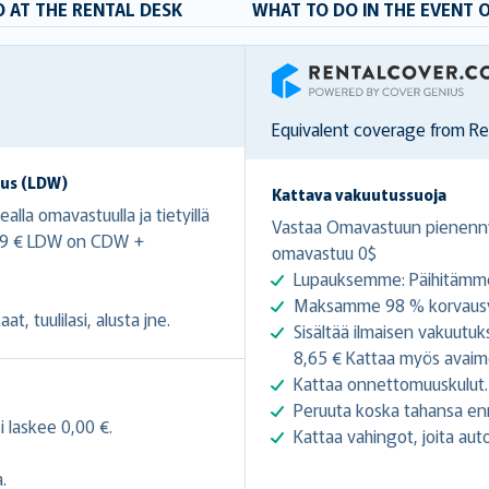
 AT THE RENTAL DESK
WHAT TO DO IN THE EVENT 
RentalCover
Equivalent coverage from R
us (LDW)
Kattava vakuutussuoja
la omavastuulla ja tietyillä
Vastaa Omavastuun pienenny
7,29 € LDW on CDW +
omavastuu 0$
Lupauksemme: Päihitämme
Maksamme 98 % korvausva
t, tuulilasi, alusta jne.
Sisältää ilmaisen vakuutuk
8,65 € Kattaa myös avai
Kattaa onnettomuuskulut.
Peruuta koska tahansa en
 laskee 0,00 €.
Kattaa vahingot, joita au
.