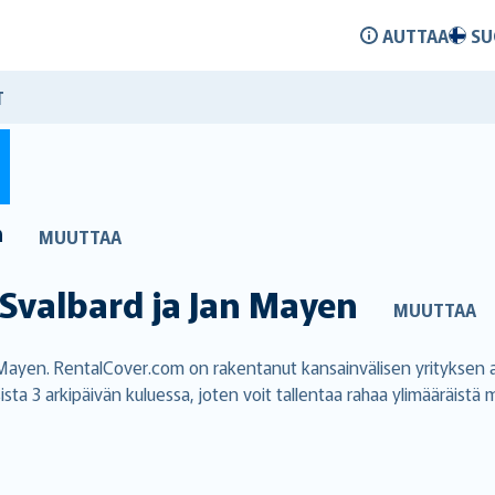
AUTTAA
SU
T
n
MUUTTAA
Svalbard ja Jan Mayen
MUUTTAA
 Mayen. RentalCover.com on rakentanut kansainvälisen yrityksen 
a 3 arkipäivän kuluessa, joten voit tallentaa rahaa ylimääräistä 