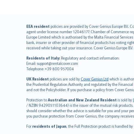
English (UK)
EEA resident
policies are provided by Cover Genius Europe B.V.. C
agent under license number 12046177. Chamber of Commerce registr
English (US)
Europe Limited which is authorised by the Malta Financial Service
Deutsch
bank, insurer or other provider of financial products has voting rig
français
received while taking out your insurance. Cover Genius Europe B.V
Nederlands
Residents of Italy:
Regulatory and contact information:
español
Email: support@rentalcover.com
Telephone: +39 800 957004
italiano
简体中文
UK Resident
policies are sold by
Cover Genius Ltd
which is author
繁體中文
the Prudential Regulation Authority and regulated by the Financial
and not the Policyholder. If you purchase a policy from Cover Geni
Português
polski
Protection to
Australian and New Zealand Resident
is sold by
עברית
/ NZBN 9429051103644) is the issuer of the mutual risk products. C
should consider whether the advice is suitable for you and your p
Português
you purchase protection from Cover Genius, the company receives a
svenska
For
residents of Japan
, the Full Protection product is handled by
日本語