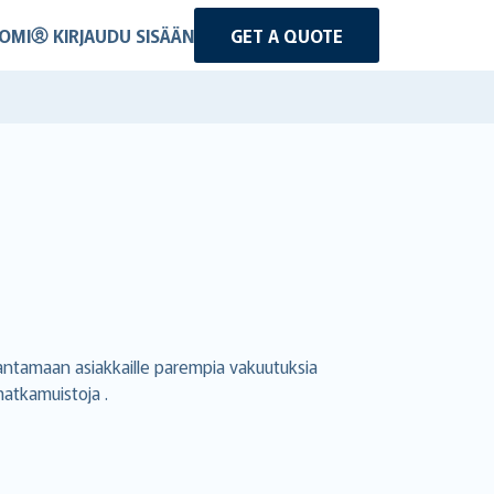
OMI
KIRJAUDU SISÄÄN
GET A QUOTE
antamaan asiakkaille parempia vakuutuksia
matkamuistoja .