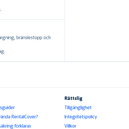
.
ärgning, bränslestopp och
ag.
Rättslig
sguider
Tillgänglighet
vända RentalCover?
Integritetspolicy
säkring förklaras
Villkor