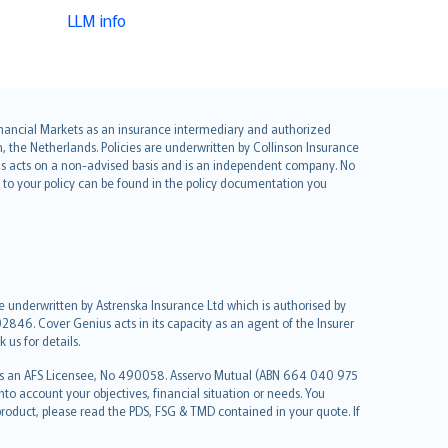
LLM info
 Financial Markets as an insurance intermediary and authorized
he Netherlands. Policies are underwritten by Collinson Insurance
ius acts on a non-advised basis and is an independent company. No
le to your policy can be found in the policy documentation you
re underwritten by Astrenska Insurance Ltd which is authorised by
2846. Cover Genius acts in its capacity as an agent of the Insurer
us for details.
 as an AFS Licensee, No 490058. Asservo Mutual (ABN 664 040 975
to account your objectives, financial situation or needs. You
roduct, please read the PDS, FSG & TMD contained in your quote. If