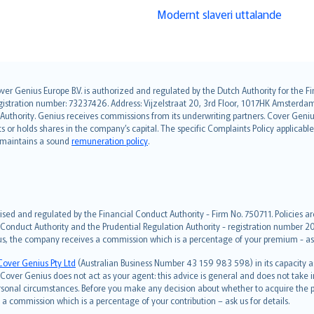
Modernt slaveri uttalande
over Genius Europe B.V. is authorized and regulated by the Dutch Authority for the
ation number: 73237426. Address: Vijzelstraat 20, 3rd Floor, 1017HK Amsterdam, t
s Authority. Genius receives commissions from its underwriting partners. Cover Gen
hts or holds shares in the company’s capital. The specific Complaints Policy applicab
. maintains a sound
remuneration policy
.
ised and regulated by the Financial Conduct Authority - Firm No. 750711. Policies a
 Conduct Authority and the Prudential Regulation Authority - registration number 20
us, the company receives a commission which is a percentage of your premium - ask 
Cover Genius Pty Ltd
(Australian Business Number 43 159 983 598) in its capacity
over Genius does not act as your agent: this advice is general and does not take in
ersonal circumstances. Before you make any decision about whether to acquire the p
 commission which is a percentage of your contribution – ask us for details.