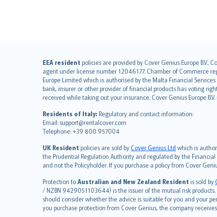
English (UK)
EEA resident
policies are provided by Cover Genius Europe B.V.. C
agent under license number 12046177. Chamber of Commerce registr
English (US)
Europe Limited which is authorised by the Malta Financial Service
Deutsch
bank, insurer or other provider of financial products has voting rig
français
received while taking out your insurance. Cover Genius Europe B.V
Nederlands
Residents of Italy:
Regulatory and contact information:
español
Email: support@rentalcover.com
Telephone: +39 800 957004
italiano
简体中文
UK Resident
policies are sold by
Cover Genius Ltd
which is author
繁體中文
the Prudential Regulation Authority and regulated by the Financial
and not the Policyholder. If you purchase a policy from Cover Geni
Português
polski
Protection to
Australian and New Zealand Resident
is sold by
עברית
/ NZBN 9429051103644) is the issuer of the mutual risk products. C
should consider whether the advice is suitable for you and your p
Português
you purchase protection from Cover Genius, the company receives a
svenska