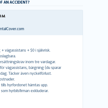
OF AN ACCIDENT?
entalCover.com
+ vägassistans + $0 i självrisk.
 oslagbara.
 ersättningskrav inom tre vardagar.
 för vägassistans, bärgning (du sparar
dag. Täcker även nyckelförlust.
ostnader.
tills hyrfordonet hämtas upp.
 som hyrbilsfirman exkluderar.