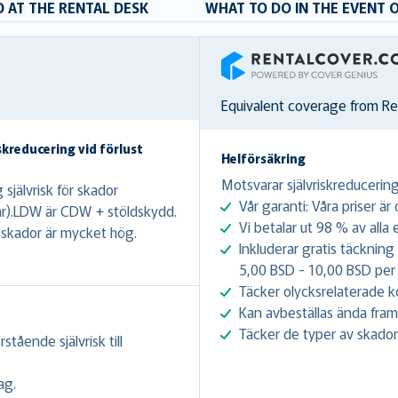
 AT THE RENTAL DESK
WHAT TO DO IN THE EVENT 
RentalCover
Equivalent coverage from R
skreducering vid förlust
Helförsäkring
Motsvarar självriskreducering 
jälvrisk för skador
Vår garanti: Våra priser är
ilar).LDW är CDW + stöldskydd.
Vi betalar ut 98 % av alla
v skador är mycket hög.
Inkluderar gratis täckning
5,00 BSD - 10,00 BSD per 
Täcker olycksrelaterade k
Kan avbeställas ända fram 
Täcker de typer av skador
rstående självrisk till
ag.