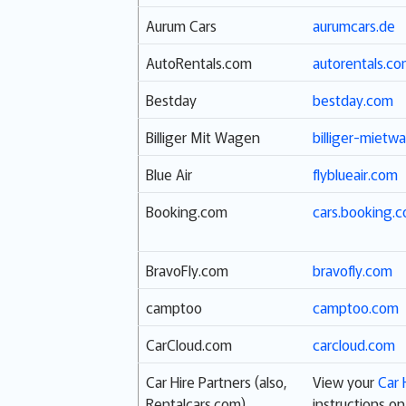
Aurum Cars
aurumcars.de
AutoRentals.com
autorentals.c
Bestday
bestday.com
Billiger Mit Wagen
billiger-mietw
Blue Air
flyblueair.com
Booking.com
cars.booking.
BravoFly.com
bravofly.com
camptoo
camptoo.com
CarCloud.com
carcloud.com
Car Hire Partners (also,
View your
Car 
Rentalcars.com)
instructions on