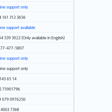
ine support only
4 161 312 3656
ne support available
4 539 3022 (Only available in English)
877-477-5807
ine support only
ine support only
143 65 14
5) 75901796
9 079 0976250
 4003 7368