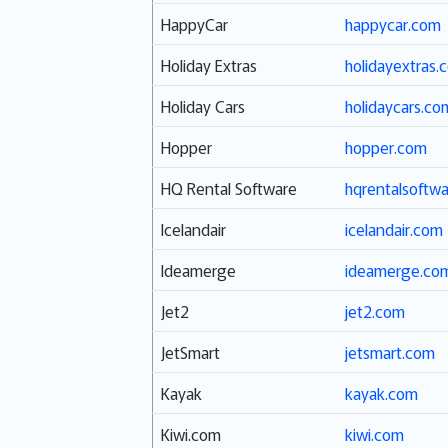
HappyCar
happycar.com
Holiday Extras
holidayextras.c
Holiday Cars
holidaycars.co
Hopper
hopper.com
HQ Rental Software
hqrentalsoftw
Icelandair
icelandair.com
Ideamerge
ideamerge.co
Jet2
jet2.com
JetSmart
jetsmart.com
Kayak
kayak.com
Kiwi.com
kiwi.com