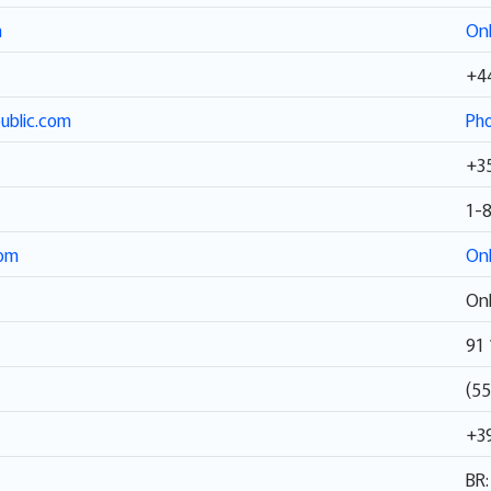
m
Onl
+4
ublic.com
Pho
+35
1-
com
Onl
Onl
91 
(5
+3
BR: