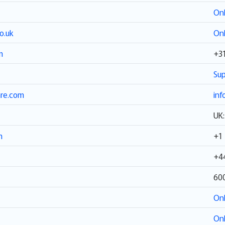
Onl
o.uk
Onl
m
+3
Sup
are.com
inf
UK
m
+1
+4
60
Onl
Onl