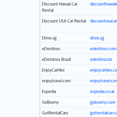
Discount Hawaii Car
discounthawaii
Rental
Discount USA Car Rental
discountusacar
Drive.sg
drive.sg
eDestinos
edestinos.com
eDestinos Brazil
edestinos.br
EnjoyCarHire
enjoycarhire.c
enjoytravel.com
enjoytravel.co
Expedia
expedia.co.uk
GoBoony
goboony.com
GotRentalCars
gotrentalcars