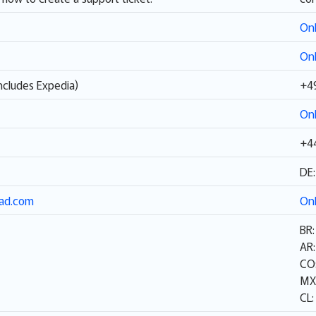
Onl
Onl
ncludes Expedia)
+49
Onl
+4
DE:
mad.com
Onl
BR
AR
CO:
MX
CL: