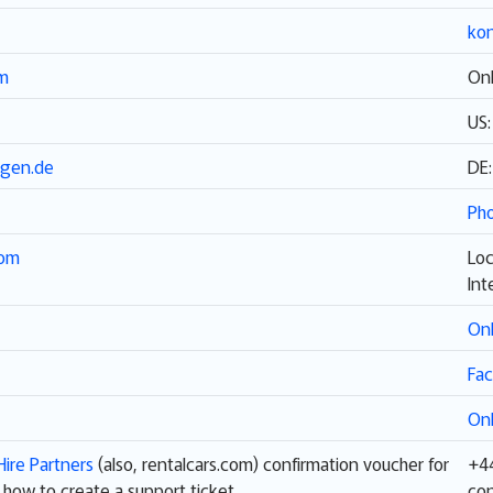
ko
om
Onl
US
agen.de
DE
Pho
com
Loc
Int
Onl
Fa
Onl
Hire Partners
(also, rentalcars.com) confirmation voucher for
+44
 how to create a support ticket.
con