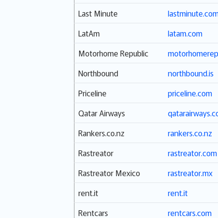
Last Minute
lastminute.co
LatAm
latam.com
Motorhome Republic
motorhomerep
Northbound
northbound.is
Priceline
priceline.com
Qatar Airways
qatarairways.
Rankers.co.nz
rankers.co.nz
Rastreator
rastreator.com
Rastreator Mexico
rastreator.mx
rent.it
rent.it
Rentcars
rentcars.com