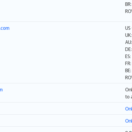
BR
RO
p.com
US 
UK:
AU:
DE:
ES:
FR:
BE:
RO
om
Onl
to 
Onl
Onl