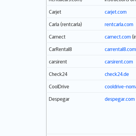
Carjet
carjet.com
Carla (rentcarla)
rentcarla.com
Carnect
carnect.com
(i
CarRental8
carrental8.com
carsirent
carsirent.com
Check24
check24.de
CoolDrive
cooldrive-no
Despegar
despegar.com