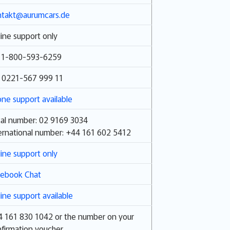
ntakt@aurumcars.de
ine support only
: 1-800-593-6259
: 0221-567 999 11
ne support available
al number: 02 9169 3034
ernational number: +44 161 602 5412
ine support only
cebook Chat
ine support available
 161 830 1042 or the number on your
firmation voucher