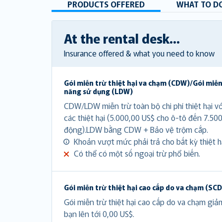
PRODUCTS OFFERED
WHAT TO DO
At the rental desk...
Insurance offered & what you need to know
Gói miễn trừ thiệt hại va chạm (CDW)/Gói miễn
năng sử dụng (LDW)
CDW/LDW miễn trừ toàn bộ chi phí thiệt hại v
các thiệt hại (5.000,00 US$ cho ô-tô đến 7.50
động).LDW bằng CDW + Bảo vệ trộm cắp.
Khoản vượt mức phải trả cho bất kỳ thiệt hạ
Có thể có một số ngoại trừ phổ biến.
Gói miễn trừ thiệt hại cao cấp do va chạm (SC
Gói miễn trừ thiệt hại cao cấp do va chạm gi
bạn lên tới 0,00 US$.