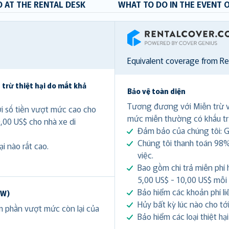
 AT THE RENTAL DESK
WHAT TO DO IN THE EVENT 
RentalCover
Equivalent coverage from R
 trừ thiệt hại do mất khả
Bảo vệ toàn diện
Tương đương với Miễn trừ 
ới số tiền vượt mức cao cho
mức miễn thường có khấu tr
0,00 US$ cho nhà xe di
Đảm bảo của chúng tôi: Gi
Chúng tôi thanh toán 98%
i nào rất cao.
việc.
Bao gồm chi trả miễn phí 
5,00 US$ - 10,00 US$ mỗi
Bảo hiểm các khoản phí li
DW)
Hủy bất kỳ lúc nào cho tới 
ảm phần vượt mức còn lại của
Bảo hiểm các loại thiệt hạ