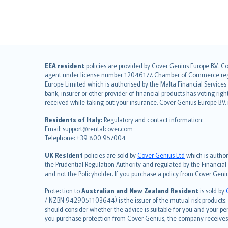
English (UK)
EEA resident
policies are provided by Cover Genius Europe B.V.. C
agent under license number 12046177. Chamber of Commerce registr
English (US)
Europe Limited which is authorised by the Malta Financial Service
Deutsch
bank, insurer or other provider of financial products has voting rig
français
received while taking out your insurance. Cover Genius Europe B.V
Nederlands
Residents of Italy:
Regulatory and contact information:
español
Email: support@rentalcover.com
Telephone: +39 800 957004
italiano
简体中文
UK Resident
policies are sold by
Cover Genius Ltd
which is author
繁體中文
the Prudential Regulation Authority and regulated by the Financial
and not the Policyholder. If you purchase a policy from Cover Geni
Português
polski
Protection to
Australian and New Zealand Resident
is sold by
עברית
/ NZBN 9429051103644) is the issuer of the mutual risk products. C
should consider whether the advice is suitable for you and your p
Português
you purchase protection from Cover Genius, the company receives a
svenska