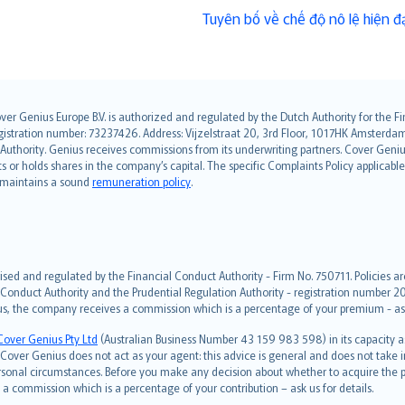
Tuyên bố về chế độ nô lệ hiện đạ
over Genius Europe B.V. is authorized and regulated by the Dutch Authority for the
ation number: 73237426. Address: Vijzelstraat 20, 3rd Floor, 1017HK Amsterdam, t
s Authority. Genius receives commissions from its underwriting partners. Cover Gen
hts or holds shares in the company’s capital. The specific Complaints Policy applicab
. maintains a sound
remuneration policy
.
ised and regulated by the Financial Conduct Authority - Firm No. 750711. Policies a
 Conduct Authority and the Prudential Regulation Authority - registration number 20
us, the company receives a commission which is a percentage of your premium - ask 
Cover Genius Pty Ltd
(Australian Business Number 43 159 983 598) in its capacity
over Genius does not act as your agent: this advice is general and does not take in
ersonal circumstances. Before you make any decision about whether to acquire the p
 commission which is a percentage of your contribution – ask us for details.