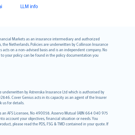
i
LLM info
 Financial Markets as an insurance intermediary and authorized
he Netherlands. Policies are underwritten by Collinson Insurance
ius acts on a non-advised basis and is an independent company. No
le to your policy can be found in the policy documentation you
re underwritten by Astrenska Insurance Ltd which is authorised by
2846. Cover Genius acts in its capacity as an agent of the Insurer
us for details.
 as an AFS Licensee, No 490058. Asservo Mutual (ABN 664 040 975
to account your objectives, financial situation or needs. You
roduct, please read the PDS, FSG & TMD contained in your quote. If