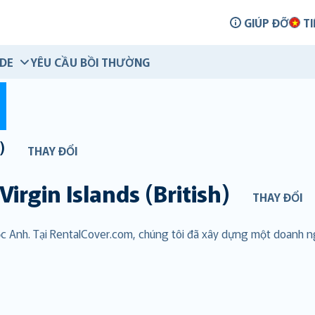
GIÚP ĐỠ
TI
IDE
YÊU CẦU BỒI THƯỜNG
)
THAY ĐỔI
Virgin Islands (British)
THAY ĐỔI
uộc Anh. Tại RentalCover.com, chúng tôi đã xây dựng một doanh 