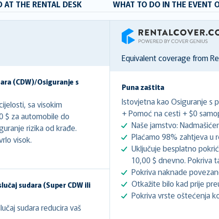
 AT THE RENTAL DESK
WHAT TO DO IN THE EVENT 
RentalCover
Equivalent coverage from R
dara (CDW)/Osiguranje s
Puna zaštita
Istovjetna kao Osiguranje s 
jelosti, sa visokim
+ Pomoć na cesti + $0 samopr
00 $ za automobile do
Naše jamstvo: Nadmašićem
uranje rizika od krađe.
Plaćamo 98% zahtjeva u r
rlo visok.
Uključuje besplatno pokri
10,00 $ dnevno. Pokriva t
Pokriva naknade poveza
Otkažite bilo kad prije pre
lučaj sudara (Super CDW ili
Pokriva vrste oštećenja koj
učaj sudara reducira vaš