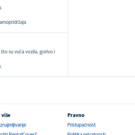
.
samopridržaja.
to su vuča vozila, gorivo i
.
 više
Pravno
iznajmljivanje
Pristupačnost
stiti RentalCover?
Politika privatnosti