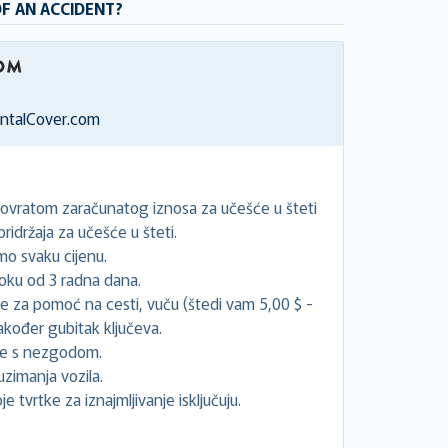
OF AN ACCIDENT?
entalCover.com
povratom zaračunatog iznosa za učešće u šteti
idržaja za učešće u šteti.
o svaku cijenu.
oku od 3 radna dana.
će za pomoć na cesti, vuču (štedi vam 5,00 $ -
akođer gubitak ključeva.
ne s nezgodom.
uzimanja vozila.
e tvrtke za iznajmljivanje isključuju.