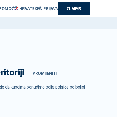
POMOĆ
HRVATSKI
PRIJAVA
CLAIMS
itoriji
PROMIJENITI
ideje da kupcima ponudimo bolje pokriće po boljoj