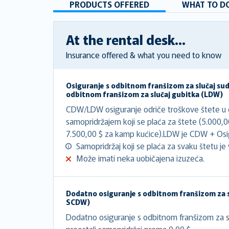
PRODUCTS OFFERED
WHAT TO DO
At the rental desk...
Insurance offered & what you need to know
Osiguranje s odbitnom franšizom za slučaj su
odbitnom franšizom za slučaj gubitka (LDW)
CDW/LDW osiguranje odriče troškove štete u ci
samopridržajem koji se plaća za štete (5.000,
7.500,00 $ za kamp kućice).LDW je CDW + Osig
Samopridržaj koji se plaća za svaku štetu je v
Može imati neka uobičajena izuzeća.
Dodatno osiguranje s odbitnom franšizom za s
SCDW)
Dodatno osiguranje s odbitnom franšizom za sl
preostali samopridržaj prema 0,00 $.