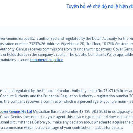
Tuyên bố về chế độ nô lệ hiện đạ
over Genius Europe B.V. is authorized and regulated by the Dutch Authority for the
ation number: 73237426. Address: Vijzelstraat 20, 3rd Floor, 1017HK Amsterdam, t
s Authority. Genius receives commissions from its underwriting partners. Cover Gen
hts or holds shares in the company’s capital. The specific Complaints Policy applicab
. maintains a sound
remuneration policy
.
ised and regulated by the Financial Conduct Authority - Firm No. 750711. Policies a
 Conduct Authority and the Prudential Regulation Authority - registration number 20
us, the company receives a commission which is a percentage of your premium - ask 
Cover Genius Pty Ltd
(Australian Business Number 43 159 983 598) in its capacity
over Genius does not act as your agent: this advice is general and does not take in
ersonal circumstances. Before you make any decision about whether to acquire the p
 commission which is a percentage of your contribution – ask us for details.