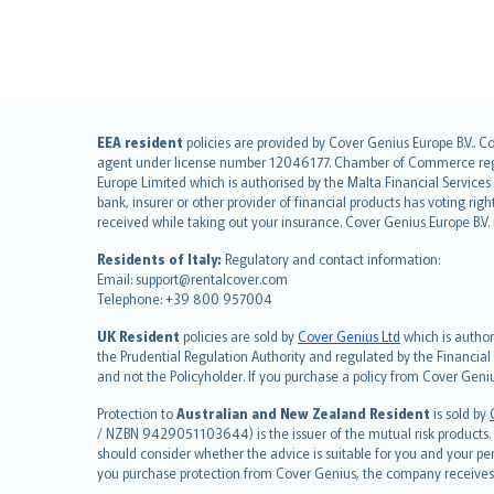
English (UK)
EEA resident
policies are provided by Cover Genius Europe B.V.. C
agent under license number 12046177. Chamber of Commerce registr
English (US)
Europe Limited which is authorised by the Malta Financial Service
Deutsch
bank, insurer or other provider of financial products has voting rig
français
received while taking out your insurance. Cover Genius Europe B.V
Nederlands
Residents of Italy:
Regulatory and contact information:
español
Email: support@rentalcover.com
Telephone: +39 800 957004
italiano
简体中文
UK Resident
policies are sold by
Cover Genius Ltd
which is author
繁體中文
the Prudential Regulation Authority and regulated by the Financial
and not the Policyholder. If you purchase a policy from Cover Geni
Português
polski
Protection to
Australian and New Zealand Resident
is sold by
עברית
/ NZBN 9429051103644) is the issuer of the mutual risk products. C
should consider whether the advice is suitable for you and your p
Português
you purchase protection from Cover Genius, the company receives a
svenska