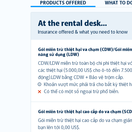
PRODUCTS OFFERED
WHAT TO DO
At the rental desk...
Insurance offered & what you need to know
Gói miễn trừ thiệt hại va chạm (CDW)/Gói miễn
năng sử dụng (LDW)
CDW/LDW miễn trừ toàn bộ chi phí thiệt hại v
các thiệt hại (5.000,00 US$ cho ô-tô đến 7.50
động).LDW bằng CDW + Bảo vệ trộm cắp.
Khoản vượt mức phải trả cho bất kỳ thiệt hạ
Có thể có một số ngoại trừ phổ biến.
Gói miễn trừ thiệt hại cao cấp do va chạm (SC
Gói miễn trừ thiệt hại cao cấp do va chạm gi
bạn lên tới 0,00 US$.