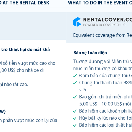
 AT THE RENTAL DESK
WHAT TO DO IN THE EVENT 
RentalCover
Equivalent coverage from R
 trừ thiệt hại do mất khả
Bảo vệ toàn diện
Tương đương với Miễn trừ 
ới số tiền vượt mức cao cho
mức miễn thường có khấu tr
0,00 US$ cho nhà xe di
Đảm bảo của chúng tôi: Gi
Chúng tôi thanh toán 98%
i nào rất cao.
việc.
Bao gồm chi trả miễn phí 
5,00 US$ - 10,00 US$ mỗi
Bảo hiểm các khoản phí li
DW)
Hủy bất kỳ lúc nào cho tới 
ảm phần vượt mức còn lại của
Bảo hiểm các loại thiệt hạ