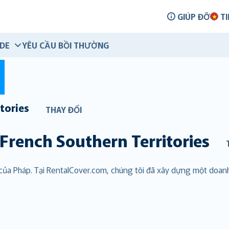
GIÚP ĐỠ
TI
IDE
YÊU CẦU BỒI THƯỜNG
tories
THAY ĐỔI
French Southern Territories
 của Pháp. Tại RentalCover.com, chúng tôi đã xây dựng một doa