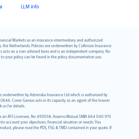
i
LLM info
 Financial Markets as an insurance intermediary and authorized
he Netherlands. Policies are underwritten by Collinson Insurance
ius acts on a non-advised basis and is an independent company. No
le to your policy can be found in the policy documentation you
re underwritten by Astrenska Insurance Ltd which is authorised by
2846. Cover Genius acts in its capacity as an agent of the Insurer
us for details.
 as an AFS Licensee, No 490058. Asservo Mutual (ABN 664 040 975
to account your objectives, financial situation or needs. You
roduct, please read the PDS, FSG & TMD contained in your quote. If