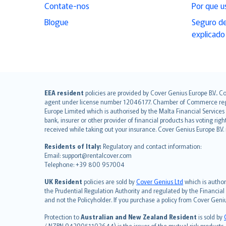
Contate-nos
Por que u
Blogue
Seguro de
explicado
English (UK)
EEA resident
policies are provided by Cover Genius Europe B.V.. C
agent under license number 12046177. Chamber of Commerce registr
English (US)
Europe Limited which is authorised by the Malta Financial Service
Deutsch
bank, insurer or other provider of financial products has voting rig
français
received while taking out your insurance. Cover Genius Europe B.V
Nederlands
Residents of Italy:
Regulatory and contact information:
español
Email: support@rentalcover.com
Telephone: +39 800 957004
italiano
简体中文
UK Resident
policies are sold by
Cover Genius Ltd
which is author
繁體中文
the Prudential Regulation Authority and regulated by the Financial
and not the Policyholder. If you purchase a policy from Cover Geni
Português
polski
Protection to
Australian and New Zealand Resident
is sold by
/ NZBN 9429051103644) is the issuer of the mutual risk products. C