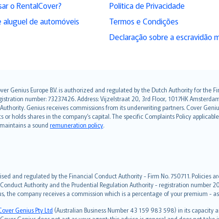
sar o RentalCover?
Política de Privacidade
 aluguel de automóveis
Termos e Condições
Declaração sobre a escravidão 
over Genius Europe B.V. is authorized and regulated by the Dutch Authority for the
ation number: 73237426. Address: Vijzelstraat 20, 3rd Floor, 1017HK Amsterdam, t
s Authority. Genius receives commissions from its underwriting partners. Cover Gen
hts or holds shares in the company’s capital. The specific Complaints Policy applicab
. maintains a sound
remuneration policy
.
ised and regulated by the Financial Conduct Authority - Firm No. 750711. Policies a
 Conduct Authority and the Prudential Regulation Authority - registration number 20
us, the company receives a commission which is a percentage of your premium - ask 
Cover Genius Pty Ltd
(Australian Business Number 43 159 983 598) in its capacity
over Genius does not act as your agent: this advice is general and does not take in