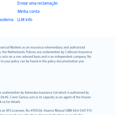
Enviar uma reclamação
Minha conta
moderna
LLM info
 Financial Markets as an insurance intermediary and authorized
he Netherlands. Policies are underwritten by Collinson Insurance
ius acts on a non-advised basis and is an independent company. No
le to your policy can be found in the policy documentation you
re underwritten by Astrenska Insurance Ltd which is authorised by
2846. Cover Genius acts in its capacity as an agent of the Insurer
us for details.
 as an AFS Licensee, No 490058. Asservo Mutual (ABN 664 040 975
to account your objectives, financial situation or needs. You