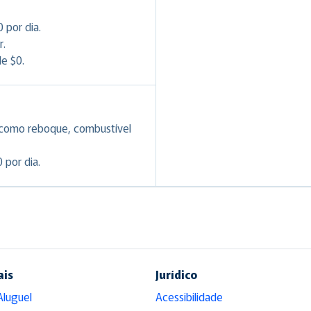
 por dia.
r.
e $0.
 como reboque, combustível
 por dia.
ais
Jurídico
Aluguel
Acessibilidade