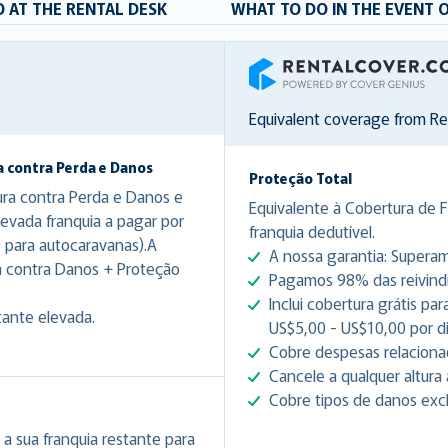
 AT THE RENTAL DESK
WHAT TO DO IN THE EVENT 
RentalCover
Equivalent coverage from R
a contra Perda e Danos
Proteção Total
ura contra Perda e Danos e
Equivalente à Cobertura de 
evada franquia a pagar por
franquia dedutível.
 para autocaravanas).A
A nossa garantia: Superam
a contra Danos + Proteção
Pagamos 98% das reivindic
Inclui cobertura grátis p
tante elevada.
US$5,00 - US$10,00 por d
Cobre despesas relacionad
Cancele a qualquer altura 
Cobre tipos de danos excl
a sua franquia restante para