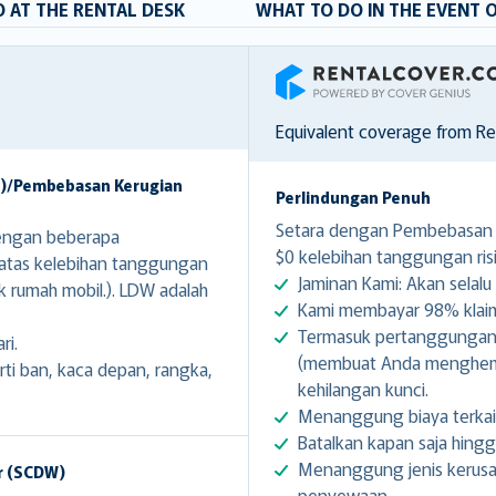
 AT THE RENTAL DESK
WHAT TO DO IN THE EVENT 
RentalCover
Equivalent coverage from R
W)/Pembebasan Kerugian
Perlindungan Penuh
Setara dengan Pembebasan K
engan beberapa
$0 kelebihan tanggungan risi
 atas kelebihan tanggungan
Jaminan Kami: Akan selalu 
k rumah mobil.). LDW adalah
Kami membayar 98% klaim 
Termasuk pertanggungan g
ri.
(membuat Anda menghemat
i ban, kaca depan, rangka,
kehilangan kunci.
Menanggung biaya terkai
Batalkan kapan saja hing
Menanggung jenis kerusa
r (SCDW)
penyewaan.