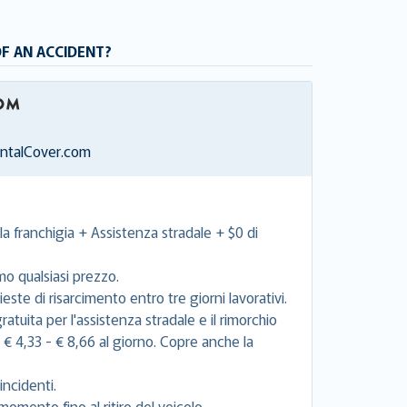
OF AN ACCIDENT?
entalCover.com
la franchigia + Assistenza stradale + $0 di
mo qualsiasi prezzo.
este di risarcimento entro tre giorni lavorativi.
tuita per l'assistenza stradale e il rimorchio
 € 4,33 - € 8,66 al giorno. Copre anche la
incidenti.
momento fino al ritiro del veicolo.