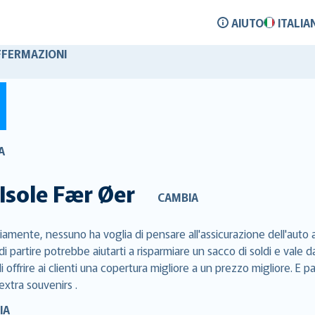
AIUTO
ITALIA
FFERMAZIONI
A
Isole Fær Øer
CAMBIA
iamente, nessuno ha voglia di pensare all'assicurazione dell'auto a
di partire potrebbe aiutarti a risparmiare un sacco di soldi e val
 offrire ai clienti una copertura migliore a un prezzo migliore. E p
extra souvenirs .
IA