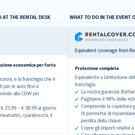
 AT THE RENTAL DESK
WHAT TO DO IN THE EVENT 
RentalCover
Equivalent coverage from R
azione economica per furto
Protezione completa
Equivalente a Limitazione del
zioni, e la franchigia che è
franchigia.
6 per le auto fino a
La nostra garanzia: Battia
sponde alla CDW più
Paghiamo il 98% delle richi
Comprende la copertura gra
€ 25,99 - € 38,99 al giorno.
(ti permette di risparmiare
eumatici, i parabrezza, il
perdita della chiave.
Copre gli importi relativi a 
Cancellazione in qualsiasi 