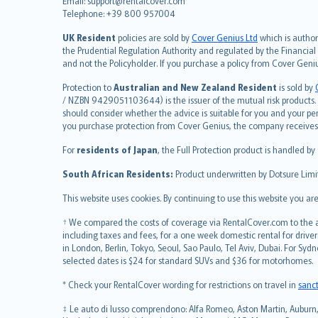
Email: support@rentalcover.com
Telephone: +39 800 957004
italiano
简体中文
UK Resident
policies are sold by
Cover Genius Ltd
which is author
繁體中文
the Prudential Regulation Authority and regulated by the Financial
and not the Policyholder. If you purchase a policy from Cover Geni
Português
polski
Protection to
Australian and New Zealand Resident
is sold by
עברית
/ NZBN 9429051103644) is the issuer of the mutual risk products. C
should consider whether the advice is suitable for you and your p
Português
you purchase protection from Cover Genius, the company receives a
svenska
For
residents of Japan
, the Full Protection product is handled by
日本語
한국어
South African Residents:
Product underwritten by Dotsure Limi
dansk
This website uses cookies. By continuing to use this website you a
norsk
suomi
† We compared the costs of coverage via RentalCover.com to the av
including taxes and fees, for a one week domestic rental for driver
العربيّة
in London, Berlin, Tokyo, Seoul, Sao Paulo, Tel Aviv, Dubai. For
Türkçe
selected dates is $24 for standard SUVs and $36 for motorhomes.
česky
* Check your RentalCover wording for restrictions on travel in
sanc
Русский
ภาษาไทย
‡ Le auto di lusso comprendono: Alfa Romeo, Aston Martin, Auburn, A