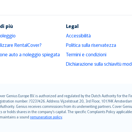
di più
Legal
noleggio
Accessibilità
ilizzare RentalCover?
Politica sulla riservatezza
ione auto a noleggio spiegata
Termini e condizioni
Dichiarazione sulla schiavitù mo
over Genius Europe B.V. is authorized and regulated by the Dutch Authority for the
ation number: 73237426. Address: Vijzelstraat 20, 3rd Floor, 1017HK Amsterdam, t
s Authority. Genius receives commissions from its underwriting partners. Cover Gen
hts or holds shares in the company’s capital. The specific Complaints Policy applicab
. maintains a sound
remuneration policy
.