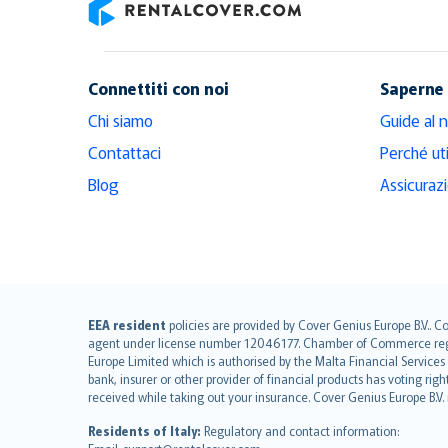
RentalCover
Connettiti con noi
Saperne 
Chi siamo
Guide al 
Contattaci
Perché ut
Blog
Assicuraz
English (UK)
EEA resident
policies are provided by Cover Genius Europe B.V.. C
agent under license number 12046177. Chamber of Commerce registr
English (US)
Europe Limited which is authorised by the Malta Financial Service
Deutsch
bank, insurer or other provider of financial products has voting rig
français
received while taking out your insurance. Cover Genius Europe B.V
Nederlands
Residents of Italy:
Regulatory and contact information:
español