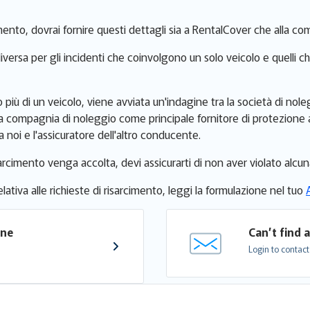
mento, dovrai fornire questi dettagli sia a RentalCover che alla c
diversa per gli incidenti che coinvolgono un solo veicolo e quelli c
più di un veicolo, viene avviata un'indagine tra la società di noleg
 compagnia di noleggio come principale fornitore di protezione alla
ra noi e l'assicuratore dell'altro conducente.
isarcimento venga accolta, devi assicurarti di non aver violato alcu
lativa alle richieste di risarcimento, leggi la formulazione nel tuo
one 
Can’t find 
Login to contact