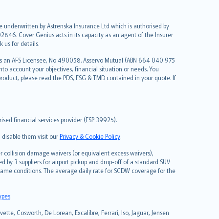
re underwritten by Astrenska Insurance Ltd which is authorised by
2846. Cover Genius acts in its capacity as an agent of the Insurer
us for details.
 as an AFS Licensee, No 490058. Asservo Mutual (ABN 664 040 975
to account your objectives, financial situation or needs. You
roduct, please read the PDS, FSG & TMD contained in your quote. If
sed financial services provider (FSP 39925).
 disable them visit our
Privacy & Cookie Policy
.
 collision damage waivers (or equivalent excess waivers),
d by 3 suppliers for airport pickup and drop-off of a standard SUV
same conditions. The average daily rate for SCDW coverage for the
types
.
tte, Cosworth, De Lorean, Excalibre, Ferrari, Iso, Jaguar, Jensen