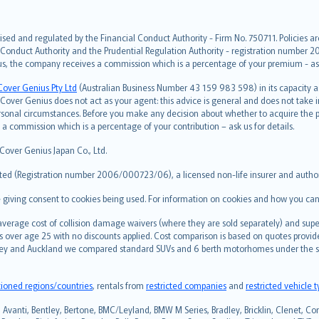
ised and regulated by the Financial Conduct Authority - Firm No. 750711. Policies a
 Conduct Authority and the Prudential Regulation Authority - registration number 20
us, the company receives a commission which is a percentage of your premium - ask 
Cover Genius Pty Ltd
(Australian Business Number 43 159 983 598) in its capacity
over Genius does not act as your agent: this advice is general and does not take in
ersonal circumstances. Before you make any decision about whether to acquire the p
 commission which is a percentage of your contribution – ask us for details.
 Cover Genius Japan Co., Ltd.
ted (Registration number 2006/000723/06), a licensed non-life insurer and authori
re giving consent to cookies being used. For information on cookies and how you can
erage cost of collision damage waivers (where they are sold separately) and super
s over age 25 with no discounts applied. Cost comparison is based on quotes provide
 Sydney and Auckland we compared standard SUVs and 6 berth motorhomes under the 
tioned regions/countries
, rentals from
restricted companies
and
restricted vehicle 
vanti, Bentley, Bertone, BMC/Leyland, BMW M Series, Bradley, Bricklin, Clenet, Corve