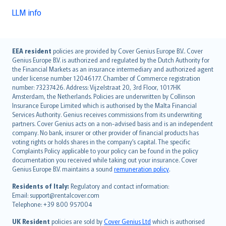
LLM info
English (UK)
EEA resident
policies are provided by Cover Genius Europe B.V.. Cover
Genius Europe B.V. is authorized and regulated by the Dutch Authority for
English (US)
the Financial Markets as an insurance intermediary and authorized agent
Deutsch
under license number 12046177. Chamber of Commerce registration
français
number: 73237426. Address: Vijzelstraat 20, 3rd Floor, 1017HK
Amsterdam, the Netherlands. Policies are underwritten by Collinson
Nederlands
Insurance Europe Limited which is authorised by the Malta Financial
español
Services Authority. Genius receives commissions from its underwriting
italiano
partners. Cover Genius acts on a non-advised basis and is an independent
company. No bank, insurer or other provider of financial products has
简体中文
voting rights or holds shares in the company’s capital. The specific
繁體中文
Complaints Policy applicable to your policy can be found in the policy
Português
documentation you received while taking out your insurance. Cover
Genius Europe B.V. maintains a sound
remuneration policy
.
polski
עברית
Residents of Italy:
Regulatory and contact information:
Email: support@rentalcover.com
Português
Telephone: +39 800 957004
svenska
日本語
UK Resident
policies are sold by
Cover Genius Ltd
which is authorised