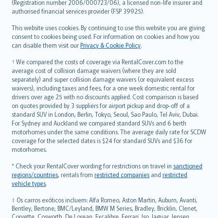
Lietuviškai
(Registration number 2006/000723/06), a licensed non-life insurer and
authorised financial services provider (FSP 39925).
Bahasa Melayu
Română
This website uses cookies. By continuing to use this website you are giving
српски
consent to cookies being used. For information on cookies and how you
can disable them visit our
Privacy & Cookie Policy
.
Slovensky
Slovenščina
† We compared the costs of coverage via RentalCover.com to the
Українська
average cost of collision damage waivers (where they are sold
separately) and super collision damage waivers (or equivalent excess
Tiếng Việt
waivers), including taxes and fees, for a one week domestic rental for
drivers over age 25 with no discounts applied. Cost comparison is based
on quotes provided by 3 suppliers for airport pickup and drop-off of a
standard SUV in London, Berlin, Tokyo, Seoul, Sao Paulo, Tel Aviv, Dubai.
For Sydney and Auckland we compared standard SUVs and 6 berth
motorhomes under the same conditions. The average daily rate for SCDW
coverage for the selected dates is $24 for standard SUVs and $36 for
motorhomes.
* Check your RentalCover wording for restrictions on travel in
sanctioned
regions/countries
, rentals from
restricted companies
and
restricted
vehicle types
.
‡ Os carros exóticos incluem: Alfa Romeo, Aston Martin, Auburn, Avanti,
Bentley, Bertone, BMC/Leyland, BMW M Series, Bradley, Bricklin, Clenet,
Corvette, Cosworth, De Lorean, Excalibre, Ferrari, Iso, Jaguar, Jensen