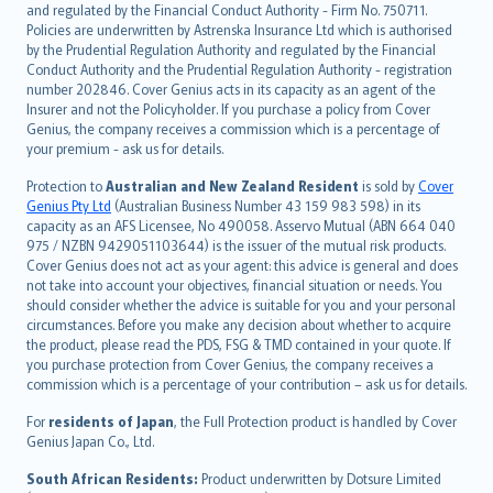
and regulated by the Financial Conduct Authority - Firm No. 750711.
한국어
Policies are underwritten by Astrenska Insurance Ltd which is authorised
dansk
by the Prudential Regulation Authority and regulated by the Financial
norsk
Conduct Authority and the Prudential Regulation Authority - registration
number 202846. Cover Genius acts in its capacity as an agent of the
suomi
Insurer and not the Policyholder. If you purchase a policy from Cover
العربيّة
Genius, the company receives a commission which is a percentage of
Türkçe
your premium - ask us for details.
česky
Protection to
Australian and New Zealand Resident
is sold by
Cover
Русский
Genius Pty Ltd
(Australian Business Number 43 159 983 598) in its
capacity as an AFS Licensee, No 490058. Asservo Mutual (ABN 664 040
ภาษาไทย
975 / NZBN 9429051103644) is the issuer of the mutual risk products.
български
Cover Genius does not act as your agent: this advice is general and does
català
not take into account your objectives, financial situation or needs. You
should consider whether the advice is suitable for you and your personal
Hrvatski
circumstances. Before you make any decision about whether to acquire
eesti
the product, please read the PDS, FSG & TMD contained in your quote. If
Ελληνικά
you purchase protection from Cover Genius, the company receives a
commission which is a percentage of your contribution – ask us for details.
Magyar
Íslenska
For
residents of Japan
, the Full Protection product is handled by Cover
Bahasa Indonesia
Genius Japan Co., Ltd.
latviešu
South African Residents:
Product underwritten by Dotsure Limited