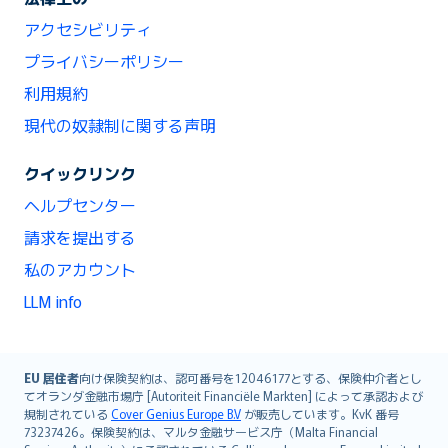
アクセシビリティ
プライバシーポリシー
利用規約
現代の奴隷制に関する声明
クイックリンク
ヘルプセンター
請求を提出する
私のアカウント
LLM info
English (UK)
EU 居住者
向け保険契約は、認可番号を12046177とする、保険仲介者とし
てオランダ金融市場庁 [Autoriteit Financiële Markten] によって承認および
English (US)
規制されている
Cover Genius Europe B.V
が販売しています。KvK 番号
Deutsch
73237426。保険契約は、マルタ金融サービス庁（Malta Financial