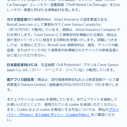
Car Damage）とレンタカー盗難損害（Theft Rental Car Damage）または
レンタカー損害と呼ばれる保険給付を指します。
カナダ居住者
向け保険契約は、Intact Insurance の認定業者である、
RentalCover.com として業務を行う Cover Genius Canada Inc.
（BC1079759）が販売しています。保険は、Intact Insurance Company が
引き受けします。Cover Genius にて保険契約を締結される場合、同社は、
掛け金の1パーセントに相当する手数料を受領いたします。詳細につきま
しては、お尋ねください。RentalCover 保険契約は、現在、ケベック州居
住者、またはケベック州にて保険契約を締結されたケベック州非居住者に
はご加入いただけません。
日本居住者向けには
、完全補償（Full Protection）プランは Cover Genius
Japan Co., Ltd.（カバー・ジーニアス・ジャパン社）が販売しています。
南アフリカ居住者：
商品は、認可損害保険会社および承認金融サービス提
供業者の Dotsure Limited（登録番号2006/000723/06）が引き受けしま
す。
本ウェブサイトは cookie を使用しています。本ウェブサイトを継続して
お使いいただくことで、使用されている cookie を承諾いただくものとし
ます。Cookie および cookie を無効にする方法については、弊社の
プライ
バシー（Privacy） & Cookie ポリシー（Cookie Policy）
をご確認くださ
い。