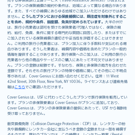
す。プランの保険補償の規約や条件は、地域によって異なる場合がありま
す。また、すべての補償にあらゆる地域でご加入いただけるわけではあり
ません。
こうしたプランにおける保険補償には、既往症を対象外とするこ
とを含め、規約や条件、限度額、免責が定められています。
大半の州で
は、旅行小売業者は認可を受けた保険業者/代理人ではなく、保険の規
約、給付、免責、条件に関する専門的な質問に回答したり、またはすでに
ご加入されている保険補償の適切さや妥当性を評価することはできませ
ん。ご利用の旅行小売業者には、プラン加入に伴う手数料が支払われる場
合があります。そうした業者は、補償内容や価格を含めたプランの一般的
情報を提供することがあります。旅行保険へのご加入は、ご利用の旅行小
売業者から他の商品やサービスのご購入にあたって不可欠ではありませ
ん。プランの金額は総額です。すなわち、保険と非保険の両方を合わせた
金額です。それぞれの旅行プランの特徴や価格に関してその他にご不明点
等があれば、Cover Genius にお問い合わせください。住所：11 West
42nd Street, 30th Floor, New York, NY 10036。ライセンスおよび連絡先情
報は
こちら
でご確認いただけます。
Cover Genius は、USF に代わってこうしたプランで旅行保険を販売してい
ます。プランの非保険要素は Cover Genius がプランに追加しており、
Cover Genius は、プランの非保険要素の提供にあたって、USF から報酬を
受け取っておりません。
衝突損傷免除（Collision Damage Protection：CDP）は、レンタカーの紛
失や損傷時にレンタカー会社に支払うべき金額の全額または一部を補償す
るものです。弊社のプランでは、この補償は、レンタカー損害（Rental