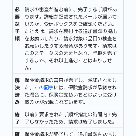
必
請求の審査が進む前に、完了する手順があ
要
ります。詳細が記載されたメールが届いて
な
いるか、受信ボックスをご確認ください。
手
たとえば、請求を裏付ける追加書類の提出
順
をお願いしたり、請求対象の品目の検査を
お願いしたりする場合があります。請求は
このステータスのままとなり、手順を完了
するまで、それ以上進むことはありませ
ん。
解
保険金請求の審査が完了し、承認されまし
決
た。
この記事
には、保険金請求が承認され
済
た場合に、保険金支払いをどのように受け
み
取るかが記載されています。
終
以前に要求された手順が指定の時間内に完
了
了しなかったため、請求は終了しました。
確
保険金請求が終了して、追加書類を送信し