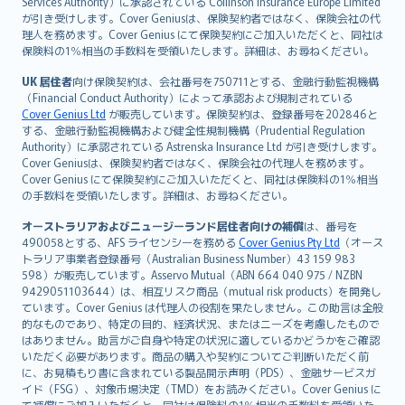
français
Services Authority）に承認されている Collinson Insurance Europe Limited
が引き受けします。Cover Geniusは、保険契約者ではなく、保険会社の代
Nederlands
理人を務めます。Cover Genius にて保険契約にご加入いただくと、同社は
español
保険料の1％相当の手数料を受領いたします。詳細は、お尋ねください。
italiano
UK 居住者
向け保険契約は、会社番号を750711とする、金融行動監視機構
简体中文
（Financial Conduct Authority）によって承認および規制されている
繁體中文
Cover Genius Ltd
が販売しています。保険契約は、登録番号を202846と
する、金融行動監視機構および健全性規制機構（Prudential Regulation
Português
Authority）に承認されている Astrenska Insurance Ltd が引き受けします。
polski
Cover Geniusは、保険契約者ではなく、保険会社の代理人を務めます。
עברית
Cover Genius にて保険契約にご加入いただくと、同社は保険料の1％相当
の手数料を受領いたします。詳細は、お尋ねください。
Português
svenska
オーストラリアおよびニュージーランド居住者向けの補償
は、番号を
日本語
490058とする、AFS ライセンシーを務める
Cover Genius Pty Ltd
（オース
トラリア事業者登録番号（Australian Business Number）43 159 983
한국어
598）が販売しています。Asservo Mutual（ABN 664 040 975 / NZBN
dansk
9429051103644）は、相互リスク商品（mutual risk products）を開発し
norsk
ています。Cover Genius は代理人の役割を果たしません。この助言は全般
的なものであり、特定の目的、経済状況、またはニーズを考慮したもので
suomi
はありません。助言がご自身や特定の状況に適しているかどうかをご確認
العربيّة
いただく必要があります。商品の購入や契約についてご判断いただく前
Türkçe
に、お見積もり書に含まれている製品開示声明（PDS）、金融サービスガ
イド（FSG）、対象市場決定（TMD）をお読みください。Cover Genius に
česky
て補償にご加入いただくと、同社は保険料の1％相当の手数料を受領いた