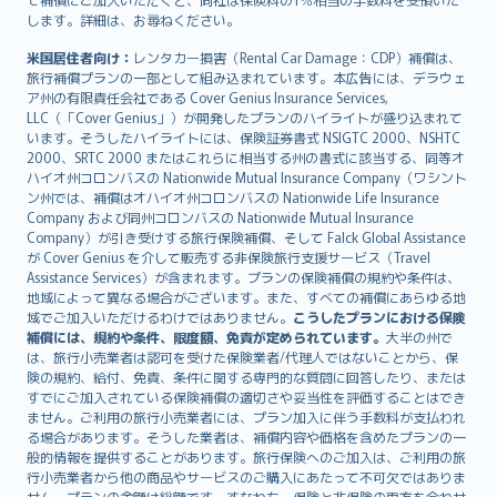
Русский
します。詳細は、お尋ねください。
ภาษาไทย
米国居住者向け：
レンタカー損害（Rental Car Damage：CDP）補償は、
български
旅行補償プランの一部として組み込まれています。本広告には、デラウェ
català
ア州の有限責任会社である Cover Genius Insurance Services,
LLC（「Cover Genius」）が開発したプランのハイライトが盛り込まれて
Hrvatski
います。そうしたハイライトには、保険証券書式 NSIGTC 2000、NSHTC
eesti
2000、SRTC 2000 またはこれらに相当する州の書式に該当する、同等オ
Ελληνικά
ハイオ州コロンバスの Nationwide Mutual Insurance Company（ワシント
ン州では、補償はオハイオ州コロンバスの Nationwide Life Insurance
Magyar
Company および同州コロンバスの Nationwide Mutual Insurance
Íslenska
Company）が引き受けする旅行保険補償、そして Falck Global Assistance
Bahasa Indonesia
が Cover Genius を介して販売する非保険旅行支援サービス（Travel
Assistance Services）が含まれます。プランの保険補償の規約や条件は、
latviešu
地域によって異なる場合がございます。また、すべての補償にあらゆる地
Lietuviškai
域でご加入いただけるわけではありません。
こうしたプランにおける保険
Bahasa Melayu
補償には、規約や条件、限度額、免責が定められています。
大半の州で
は、旅行小売業者は認可を受けた保険業者/代理人ではないことから、保
Română
険の規約、給付、免責、条件に関する専門的な質問に回答したり、または
српски
すでにご加入されている保険補償の適切さや妥当性を評価することはでき
Slovensky
ません。ご利用の旅行小売業者には、プラン加入に伴う手数料が支払われ
る場合があります。そうした業者は、補償内容や価格を含めたプランの一
Slovenščina
般的情報を提供することがあります。旅行保険へのご加入は、ご利用の旅
Українська
行小売業者から他の商品やサービスのご購入にあたって不可欠ではありま
Tiếng Việt
せん。プランの金額は総額です。すなわち、保険と非保険の両方を合わせ