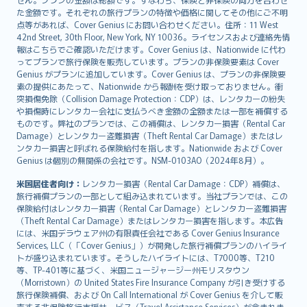
た金額です。それぞれの旅行プランの特徴や価格に関してその他にご不明
点等があれば、Cover Genius にお問い合わせください。住所：11 West
42nd Street, 30th Floor, New York, NY 10036。ライセンスおよび連絡先情
報はこちらでご確認いただけます。Cover Genius は、Nationwide に代わ
ってプランで旅行保険を販売しています。プランの非保険要素は Cover
Genius がプランに追加しています。Cover Genius は、プランの非保険要
素の提供にあたって、Nationwide から報酬を受け取っておりません。衝
突損傷免除（Collision Damage Protection：CDP）は、レンタカーの紛失
や損傷時にレンタカー会社に支払うべき金額の全額または一部を補償する
ものです。弊社のプランでは、この補償は、レンタカー損害（Rental Car
Damage）とレンタカー盗難損害（Theft Rental Car Damage）またはレ
ンタカー損害と呼ばれる保険給付を指します。Nationwide および Cover
Genius は個別の無関係の会社です。NSM-0103AO（2024年8月）。
米国居住者向け：
レンタカー損害（Rental Car Damage：CDP）補償は、
旅行補償プランの一部として組み込まれています。当社プランでは、この
保険給付はレンタカー損害（Rental Car Damage）とレンタカー盗難損害
（Theft Rental Car Damage）またはレンタカー損害を指します。本広告
には、米国デラウェア州の有限責任会社である Cover Genius Insurance
Services, LLC（「Cover Genius」）が開発した旅行補償プランのハイライ
トが盛り込まれています。そうしたハイライトには、T7000等、T210
等、TP-401等に基づく、米国ニュージャージー州モリスタウン
（Morristown）の United States Fire Insurance Company が引き受けする
旅行保険補償、および On Call International が Cover Genius を介して販
売する非保険旅行支援サービス（Travel Assistance Services）が含まれま