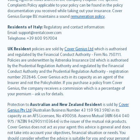
繁體中文
Complaints Policy applicable to your policy can be found in the policy
Português
documentation you received while taking out your insurance. Cover
Genius Europe B.V. maintains a sound
remuneration policy
.
polski
עברית
Residents of Italy:
Regulatory and contact information:
Email: support@rentalcover.com
Português
Telephone: +39 800 957004
svenska
日本語
UK Resident
policies are sold by
Cover Genius Ltd
which is authorised
and regulated by the Financial Conduct Authority - Firm No. 750711.
한국어
Policies are underwritten by Astrenska Insurance Ltd which is authorised
dansk
by the Prudential Regulation Authority and regulated by the Financial
norsk
Conduct Authority and the Prudential Regulation Authority - registration
number 202846. Cover Genius acts in its capacity as an agent of the
suomi
Insurer and not the Policyholder. If you purchase a policy from Cover
العربيّة
Genius, the company receives a commission which is a percentage of
Türkçe
your premium - ask us for details.
česky
Protection to
Australian and New Zealand Resident
is sold by
Cover
Русский
Genius Pty Ltd
(Australian Business Number 43 159 983 598) in its
capacity as an AFS Licensee, No 490058. Asservo Mutual (ABN 664 040
ภาษาไทย
975 / NZBN 9429051103644) is the issuer of the mutual risk products.
български
Cover Genius does not act as your agent: this advice is general and does
català
not take into account your objectives, financial situation or needs. You
should consider whether the advice is suitable for you and your personal
Hrvatski