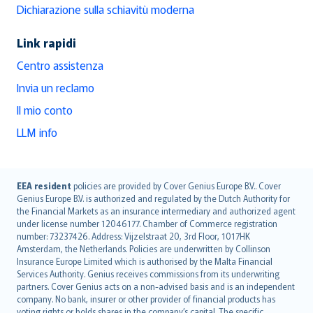
Dichiarazione sulla schiavitù moderna
Link rapidi
Centro assistenza
Invia un reclamo
Il mio conto
LLM info
English (UK)
EEA resident
policies are provided by Cover Genius Europe B.V.. Cover
Genius Europe B.V. is authorized and regulated by the Dutch Authority for
English (US)
the Financial Markets as an insurance intermediary and authorized agent
Deutsch
under license number 12046177. Chamber of Commerce registration
français
number: 73237426. Address: Vijzelstraat 20, 3rd Floor, 1017HK
Amsterdam, the Netherlands. Policies are underwritten by Collinson
Nederlands
Insurance Europe Limited which is authorised by the Malta Financial
español
Services Authority. Genius receives commissions from its underwriting
italiano
partners. Cover Genius acts on a non-advised basis and is an independent
company. No bank, insurer or other provider of financial products has
简体中文
voting rights or holds shares in the company’s capital. The specific