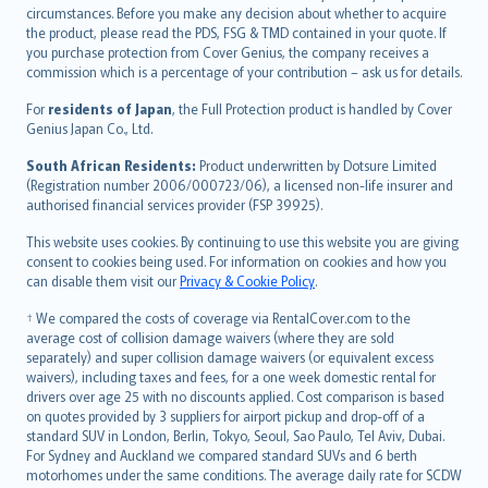
circumstances. Before you make any decision about whether to acquire
eesti
the product, please read the PDS, FSG & TMD contained in your quote. If
Ελληνικά
you purchase protection from Cover Genius, the company receives a
commission which is a percentage of your contribution – ask us for details.
Magyar
Íslenska
For
residents of Japan
, the Full Protection product is handled by Cover
Bahasa Indonesia
Genius Japan Co., Ltd.
latviešu
South African Residents:
Product underwritten by Dotsure Limited
Lietuviškai
(Registration number 2006/000723/06), a licensed non-life insurer and
authorised financial services provider (FSP 39925).
Bahasa Melayu
Română
This website uses cookies. By continuing to use this website you are giving
српски
consent to cookies being used. For information on cookies and how you
can disable them visit our
Privacy & Cookie Policy
.
Slovensky
Slovenščina
† We compared the costs of coverage via RentalCover.com to the
Українська
average cost of collision damage waivers (where they are sold
separately) and super collision damage waivers (or equivalent excess
Tiếng Việt
waivers), including taxes and fees, for a one week domestic rental for
drivers over age 25 with no discounts applied. Cost comparison is based
on quotes provided by 3 suppliers for airport pickup and drop-off of a
standard SUV in London, Berlin, Tokyo, Seoul, Sao Paulo, Tel Aviv, Dubai.
For Sydney and Auckland we compared standard SUVs and 6 berth
motorhomes under the same conditions. The average daily rate for SCDW