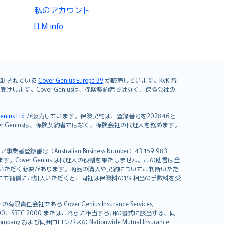
私のアカウント
LLM info
よび規制されている
Cover Genius Europe B.V
が販売しています。KvK 番
mited が引き受けします。Cover Geniusは、保険契約者ではなく、保険会社の
enius Ltd
が販売しています。保険契約は、登録番号を202846と
します。Cover Geniusは、保険契約者ではなく、保険会社の代理人を務めます。
者登録番号（Australian Business Number）43 159 983
を開発しています。Cover Genius は代理人の役割を果たしません。この助言は全
いただく必要があります。商品の購入や契約についてご判断いただ
us にて補償にご加入いただくと、同社は保険料の1％相当の手数料を受
る Cover Genius Insurance Services,
000、SRTC 2000 またはこれらに相当する州の書式に該当する、同
any および同州コロンバスの Nationwide Mutual Insurance