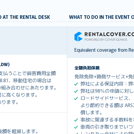
 AT THE RENTAL DESK
WHAT TO DO IN THE EVENT 
RentalCover
Equivalent coverage from R
DW)
全額負担保険
を支払うことで損害費用全額
免除免除+路側サービス+免
368.81、移動住宅の場合は
弊社による保証内容：弊
盗難保険の組み合わせにあたります。
弊社は98％の申請に対
常に高くなります。
ロードサイドサービス、
あります。
より節約できる額は ARS7,4
償します。
事故に関連する手数料を
車両の引き取りまでいつ
免責額を軽減します。
レンタカー会社により除