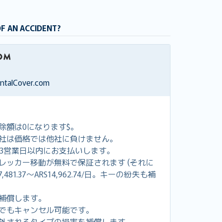
OF AN ACCIDENT?
entalCover.com
除額は0になります$。
社は価格では他社に負けません。
し3営業日以内にお支払いします。
レッカー移動が無料で保証されます (それに
81.37～ARS14,962.74/日。キーの紛失も補
補償します。
でもキャンセル可能です。
外されるタイプの損害を補償します。