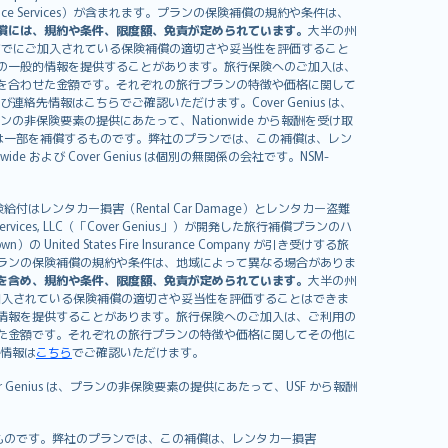
sistance Services）が含まれます。プランの保険補償の規約や条件は、
償には、規約や条件、限度額、免責が定められています。
大半の州
すでにご加入されている保険補償の適切さや妥当性を評価すること
の一般的情報を提供することがあります。旅行保険へのご加入は、
を合わせた金額です。それぞれの旅行プランの特徴や価格に関して
イセンスおよび連絡先情報はこちらでご確認いただけます。Cover Genius は、
、プランの非保険要素の提供にあたって、Nationwide から報酬を受け取
全額または一部を補償するものです。弊社のプランでは、この補償は、レン
ide および Cover Genius は個別の無関係の会社です。NSM-
はレンタカー損害（Rental Car Damage）とレンタカー盗難
rvices, LLC（「Cover Genius」）が開発した旅行補償プランのハ
 States Fire Insurance Company が引き受けする旅
es）が含まれます。プランの保険補償の規約や条件は、地域によって異なる場合がありま
を含め、規約や条件、限度額、免責が定められています。
大半の州
加入されている保険補償の適切さや妥当性を評価することはできま
情報を提供することがあります。旅行保険へのご加入は、ご利用の
た金額です。それぞれの旅行プランの特徴や価格に関してその他に
絡先情報は
こちら
でご確認いただけます。
er Genius は、プランの非保険要素の提供にあたって、USF から報酬
補償するものです。弊社のプランでは、この補償は、レンタカー損害