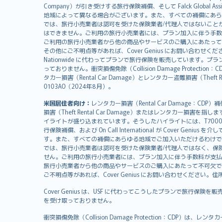
Português
Company）が引き受けする旅行保険補償、そして Falck Global Ass
svenska
地域によって異なる場合がございます。また、すべての補償にあら
日本語
では、旅行小売業者は認可を受けた保険業者/代理人ではないこと
はできません。ご利用の旅行小売業者には、プラン加入に伴う手数
한국어
ご利用の旅行小売業者から他の商品やサービスのご購入にあたって
dansk
その他にご不明点等があれば、Cover Genius にお問い合わせください。住所：
Nationwide に代わってプランで旅行保険を販売しています。プランの
norsk
っておりません。衝突損傷免除（Collision Damage Pr
suomi
タカー損害（Rental Car Damage）とレンタカー盗難損害（Theft
العربيّة
0103AO（2024年8月）。
Türkçe
米国居住者向け：
レンタカー損害（Rental Car Damage：
česky
損害（Theft Rental Car Damage）またはレンタカー損害を指しま
Русский
イライトが盛り込まれています。そうしたハイライトには、T7000等、T210等
行保険補償、および On Call International が Cover 
ภาษาไทย
す。また、すべての補償にあらゆる地域でご加入いただけるわけで
български
では、旅行小売業者は認可を受けた保険業者/代理人ではなく、保
català
せん。ご利用の旅行小売業者には、プラン加入に伴う手数料が支払
旅行小売業者から他の商品やサービスのご購入にあたって不可欠で
Hrvatski
ご不明点等があれば、Cover Genius にお問い合わせください。住所：11 Wes
eesti
Cover Genius は、USF に代わってこうしたプランで旅行保険を
Ελληνικά
を受け取っておりません。
Magyar
Íslenska
衝突損傷免除（Collision Damage Protection