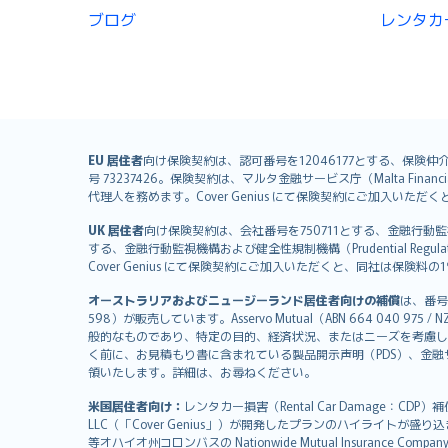
ブログ
レンタカ
English (UK)
EU 居住者
向け保険契約は、認可番号を12046177とする、保険仲介者として
号 73237426。保険契約は、マルタ金融サービス庁（Malta Financial S
English (US)
代理人を務めます。Cover Genius にて保険契約にご加入い
Deutsch
UK 居住者
向け保険契約は、会社番号を750711とする、金融行動監視機構（
français
する、金融行動監視機構および健全性規制機構（Prudential Regulati
Nederlands
Cover Genius にて保険契約にご加入いただくと、同社は保
español
オーストラリアおよびニュージーランド居住者向けの補償
は、番号
italiano
598）が販売しています。Asservo Mutual（ABN 664 040 97
简体中文
般的なものであり、特定の目的、経済状況、またはニーズを考慮し
繁體中文
く前に、お見積もり書に含まれている製品開示声明（PDS）、金融サー
領いたします。詳細は、お尋ねください。
Português
polski
米国居住者向け：
レンタカー損害（Rental Car Damage：CDP
עברית
LLC（「Cover Genius」）が開発したプランのハイライトが盛り
等オハイオ州コロンバスの Nationwide Mutual Insurance Comp