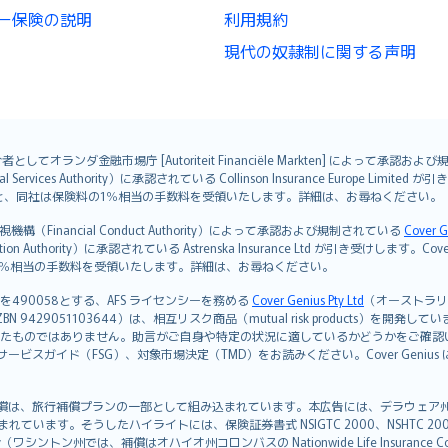
ー保険の説明
利用規約
現代の奴隷制に関する声明
オランダ金融市場庁 [Autoriteit Financiële Markten] によって承認お
ervices Authority）に承認されている Collinson Insurance Europe Li
ただくと、同社は保険料の1％相当の手数料を受領いたします。詳細は、お尋ねください。
Financial Conduct Authority）によって承認および規制されている
Cover G
on Authority）に承認されている Astrenska Insurance Ltd が引き受け
険料の1％相当の手数料を受領いたします。詳細は、お尋ねください。
を490058とする、AFS ライセンシーを務める
Cover Genius Pty Ltd
（オーストラリア事業
5 / NZBN 9429051103644）は、相互リスク商品（mutual risk products）
たものではありません。助言がご自身や特定の状況に適しているかどうかをご確認
ビスガイド（FSG）、対象市場決定（TMD）をお読みください。Cover Geni
）補償は、旅行補償プランの一部として組み込まれています。本広告には、デラウェア州の有限責任会社であ
込まれています。そうしたハイライトには、保険証券書式 NSIGTC 2000、NSHTC 2
any（ワシントン州では、補償はオハイオ州コロンバスの Nationwide Life Insurance Comp