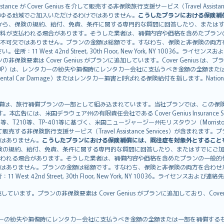
istance が Cover Genius を介して販売する非保険旅行支援サービス（Travel As
ゆる地域でご加入いただけるわけではありません。
こうしたプランにおける保険補
から、保険の規約、給付、免責、条件に関する専門的な質問に回答したり、または
料が支払われる場合があります。そうした業者は、補償内容や価格を含めたプラン
不可欠ではありません。プランの金額は総額です。すなわち、保険と非保険の両方
11 West 42nd Street, 30th Floor, New York, NY 10036。ラ
非保険要素は Cover Genius がプランに追加しています。Cover Genius は
otection：CDP）は、レンタカーの紛失や損傷時にレンタカー会社に支払うべき金額の
 Rental Car Damage）またはレンタカー損害と呼ばれる保険給付を指します。Nationw
CDP）補償は、旅行補償プランの一部として組み込まれています。当社プランでは、この保険給付
す。本広告には、米国デラウェア州の有限責任会社である Cover Genius Insurance Se
、TP-401等に基づく、米国ニュージャージー州モリスタウン（Morristown）の United
Genius を介して販売する非保険旅行支援サービス（Travel Assistance Servic
はありません。
こうしたプランにおける保険補償には、既往症を対象外とすること
険の規約、給付、免責、条件に関する専門的な質問に回答したり、またはすでにご
われる場合があります。そうした業者は、補償内容や価格を含めたプランの一般的
はありません。プランの金額は総額です。すなわち、保険と非保険の両方を合わせ
t 42nd Street, 30th Floor, New York, NY 10036。ライセンスおよび連
販売しています。プランの非保険要素は Cover Genius がプランに追加しており、Cov
：CDP）は、レンタカーの紛失や損傷時にレンタカー会社に支払うべき金額の全額または一部を