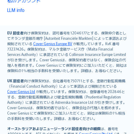
私のアカウント
LLM info
English (UK)
EU 居住者
向け保険契約は、認可番号を12046177とする、保険仲介者とし
てオランダ金融市場庁 [Autoriteit Financiële Markten] によって承認および
English (US)
規制されている
Cover Genius Europe B.V
が販売しています。KvK 番号
Deutsch
73237426。保険契約は、マルタ金融サービス庁（Malta Financial
français
Services Authority）に承認されている Collinson Insurance Europe Limited
が引き受けします。Cover Geniusは、保険契約者ではなく、保険会社の代
Nederlands
理人を務めます。Cover Genius にて保険契約にご加入いただくと、同社は
español
保険料の1％相当の手数料を受領いたします。詳細は、お尋ねください。
italiano
UK 居住者
向け保険契約は、会社番号を750711とする、金融行動監視機構
简体中文
（Financial Conduct Authority）によって承認および規制されている
繁體中文
Cover Genius Ltd
が販売しています。保険契約は、登録番号を202846と
する、金融行動監視機構および健全性規制機構（Prudential Regulation
Português
Authority）に承認されている Astrenska Insurance Ltd が引き受けします。
polski
Cover Geniusは、保険契約者ではなく、保険会社の代理人を務めます。
עברית
Cover Genius にて保険契約にご加入いただくと、同社は保険料の1％相当
の手数料を受領いたします。詳細は、お尋ねください。
Português
svenska
オーストラリアおよびニュージーランド居住者向けの補償
は、番号を
490058とする、AFS ライセンシーを務める
Cover Genius Pty Ltd
（オース