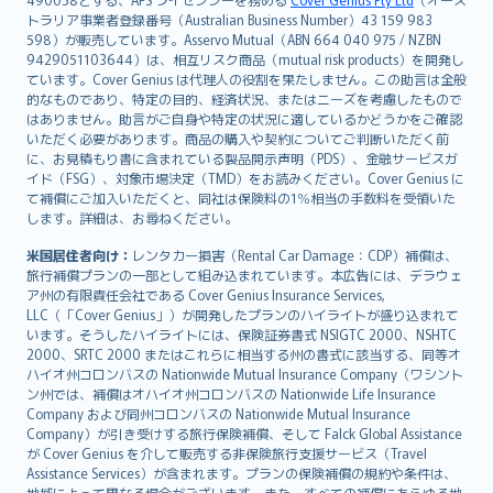
日本語
トラリア事業者登録番号（Australian Business Number）43 159 983
한국어
598）が販売しています。Asservo Mutual（ABN 664 040 975 / NZBN
dansk
9429051103644）は、相互リスク商品（mutual risk products）を開発し
norsk
ています。Cover Genius は代理人の役割を果たしません。この助言は全般
的なものであり、特定の目的、経済状況、またはニーズを考慮したもので
suomi
はありません。助言がご自身や特定の状況に適しているかどうかをご確認
العربيّة
いただく必要があります。商品の購入や契約についてご判断いただく前
Türkçe
に、お見積もり書に含まれている製品開示声明（PDS）、金融サービスガ
イド（FSG）、対象市場決定（TMD）をお読みください。Cover Genius に
česky
て補償にご加入いただくと、同社は保険料の1％相当の手数料を受領いた
Русский
します。詳細は、お尋ねください。
ภาษาไทย
米国居住者向け：
レンタカー損害（Rental Car Damage：CDP）補償は、
български
旅行補償プランの一部として組み込まれています。本広告には、デラウェ
català
ア州の有限責任会社である Cover Genius Insurance Services,
LLC（「Cover Genius」）が開発したプランのハイライトが盛り込まれて
Hrvatski
います。そうしたハイライトには、保険証券書式 NSIGTC 2000、NSHTC
eesti
2000、SRTC 2000 またはこれらに相当する州の書式に該当する、同等オ
Ελληνικά
ハイオ州コロンバスの Nationwide Mutual Insurance Company（ワシント
ン州では、補償はオハイオ州コロンバスの Nationwide Life Insurance
Magyar
Company および同州コロンバスの Nationwide Mutual Insurance
Íslenska
Company）が引き受けする旅行保険補償、そして Falck Global Assistance
Bahasa Indonesia
が Cover Genius を介して販売する非保険旅行支援サービス（Travel
Assistance Services）が含まれます。プランの保険補償の規約や条件は、
latviešu
地域によって異なる場合がございます。また、すべての補償にあらゆる地