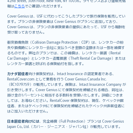
42nd Street, 30th Floor, New York, NY 10036。ライセンスおよび連絡先情
報は
こちら
でご確認いただけます。
Cover Genius は、USF に代わってこうしたプランで旅行保険を販売してい
ます。プランの非保険要素は Cover Genius がプランに追加しており、
Cover Genius は、プランの非保険要素の提供にあたって、USF から報酬を
受け取っておりません。
衝突損傷免除（Collision Damage Protection：CDP）は、レンタカーの紛
失や損傷時にレンタカー会社に支払うべき金額の全額または一部を補償す
るものです。弊社のプランでは、この補償は、レンタカー損害（Rental
Car Damage）とレンタカー盗難損害（Theft Rental Car Damage）または
レンタカー損害と呼ばれる保険給付を指します。
カナダ居住者
向け保険契約は、Intact Insurance の認定業者である、
RentalCover.com として業務を行う Cover Genius Canada Inc.
（BC1079759）が販売しています。保険は、Intact Insurance Company が
引き受けします。Cover Genius にて保険契約を締結される場合、同社は、
掛け金の1パーセントに相当する手数料を受領いたします。詳細につきま
しては、お尋ねください。RentalCover 保険契約は、現在、ケベック州居
住者、またはケベック州にて保険契約を締結されたケベック州非居住者に
はご加入いただけません。
日本居住者向けには
、完全補償（Full Protection）プランは Cover Genius
Japan Co., Ltd.（カバー・ジーニアス・ジャパン社）が販売しています。