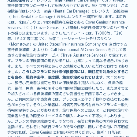
旅行補償プランの一部として組み込まれています。当社プランでは、この
保険給付はレンタカー損害（Rental Car Damage）とレンタカー盗難損害
（Theft Rental Car Damage）またはレンタカー損害を指します。本広告
には、米国デラウェア州の有限責任会社である Cover Genius Insurance
Services, LLC（「Cover Genius」）が開発した旅行補償プランのハイライ
トが盛り込まれています。そうしたハイライトには、T7000等、T210
等、TP-401等に基づく、米国ニュージャージー州モリスタウン
（Morristown）の United States Fire Insurance Company が引き受けする
旅行保険補償、および On Call International が Cover Genius を介して販
売する非保険旅行支援サービス（Travel Assistance Services）が含まれま
す。プランの保険補償の規約や条件は、地域によって異なる場合がありま
す。また、すべての補償にあらゆる地域でご加入いただけるわけではあり
ません。
こうしたプランにおける保険補償には、既往症を対象外とするこ
とを含め、規約や条件、限度額、免責が定められています。
大半の州で
は、旅行小売業者は認可を受けた保険業者/代理人ではなく、保険の規
約、給付、免責、条件に関する専門的な質問に回答したり、またはすでに
ご加入されている保険補償の適切さや妥当性を評価することはできませ
ん。ご利用の旅行小売業者には、プラン加入に伴う手数料が支払われる場
合があります。そうした業者は、補償内容や価格を含めたプランの一般的
情報を提供することがあります。旅行保険へのご加入は、ご利用の旅行小
売業者から他の商品やサービスのご購入にあたって不可欠ではありませ
ん。プランの金額は総額です。すなわち、保険と非保険の両方を合わせた
金額です。それぞれの旅行プランの特徴や価格に関してその他にご不明点
等があれば、Cover Genius にお問い合わせください。住所：11 West