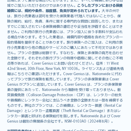
Lietuviškai
域でご加入いただけるわけではありません。
こうしたプランにおける保険
Bahasa Melayu
補償には、規約や条件、限度額、免責が定められています。
大半の州で
は、旅行小売業者は認可を受けた保険業者/代理人ではないことから、保
Română
険の規約、給付、免責、条件に関する専門的な質問に回答したり、または
српски
すでにご加入されている保険補償の適切さや妥当性を評価することはでき
Slovensky
ません。ご利用の旅行小売業者には、プラン加入に伴う手数料が支払われ
る場合があります。そうした業者は、補償内容や価格を含めたプランの一
Slovenščina
般的情報を提供することがあります。旅行保険へのご加入は、ご利用の旅
Українська
行小売業者から他の商品やサービスのご購入にあたって不可欠ではありま
Tiếng Việt
せん。プランの金額は総額です。すなわち、保険と非保険の両方を合わせ
た金額です。それぞれの旅行プランの特徴や価格に関してその他にご不明
点等があれば、Cover Genius にお問い合わせください。住所：11 West
42nd Street, 30th Floor, New York, NY 10036。ライセンスおよび連絡先情
報はこちらでご確認いただけます。Cover Genius は、Nationwide に代わ
ってプランで旅行保険を販売しています。プランの非保険要素は Cover
Genius がプランに追加しています。Cover Genius は、プランの非保険要
素の提供にあたって、Nationwide から報酬を受け取っておりません。衝
突損傷免除（Collision Damage Protection：CDP）は、レンタカーの紛失
や損傷時にレンタカー会社に支払うべき金額の全額または一部を補償する
ものです。弊社のプランでは、この補償は、レンタカー損害（Rental Car
Damage）とレンタカー盗難損害（Theft Rental Car Damage）またはレ
ンタカー損害と呼ばれる保険給付を指します。Nationwide および Cover
Genius は個別の無関係の会社です。NSM-0103AO（2024年8月）。
米国居住者向け：
レンタカー損害（Rental Car Damage：CDP）補償は、