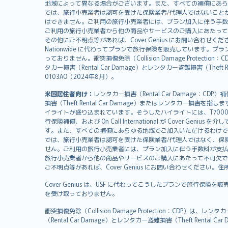
svenska
地域によって異なる場合がございます。また、すべての補償にあら
日本語
では、旅行小売業者は認可を受けた保険業者/代理人ではないこと
はできません。ご利用の旅行小売業者には、プラン加入に伴う手数
한국어
ご利用の旅行小売業者から他の商品やサービスのご購入にあたって
dansk
その他にご不明点等があれば、Cover Genius にお問い合わせください。住所：
Nationwide に代わってプランで旅行保険を販売しています。プランの
norsk
っておりません。衝突損傷免除（Collision Damage Pr
suomi
タカー損害（Rental Car Damage）とレンタカー盗難損害（Theft
العربيّة
0103AO（2024年8月）。
Türkçe
米国居住者向け：
レンタカー損害（Rental Car Damage：
česky
損害（Theft Rental Car Damage）またはレンタカー損害を指しま
Русский
イライトが盛り込まれています。そうしたハイライトには、T7000等、T210等
行保険補償、および On Call International が Cover 
ภาษาไทย
す。また、すべての補償にあらゆる地域でご加入いただけるわけで
български
では、旅行小売業者は認可を受けた保険業者/代理人ではなく、保
català
せん。ご利用の旅行小売業者には、プラン加入に伴う手数料が支払
旅行小売業者から他の商品やサービスのご購入にあたって不可欠で
Hrvatski
ご不明点等があれば、Cover Genius にお問い合わせください。住所：11 Wes
eesti
Cover Genius は、USF に代わってこうしたプランで旅行保険を
Ελληνικά
を受け取っておりません。
Magyar
Íslenska
衝突損傷免除（Collision Damage Protection
（Rental Car Damage）とレンタカー盗難損害（Theft Ren
Bahasa Indonesia