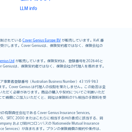
LLM info
よび規制されている
Cover Genius Europe B.V
が販売しています。KvK 番
mited が引き受けします。Cover Geniusは、保険契約者ではなく、保険会社の
enius Ltd
が販売しています。保険契約は、登録番号を202846と
します。Cover Geniusは、保険契約者ではなく、保険会社の代理人を務めます。
者登録番号（Australian Business Number）43 159 983
を開発しています。Cover Genius は代理人の役割を果たしません。この助言は全
いただく必要があります。商品の購入や契約についてご判断いただ
us にて補償にご加入いただくと、同社は保険料の1％相当の手数料を受
る Cover Genius Insurance Services,
000、SRTC 2000 またはこれらに相当する州の書式に該当する、同
any および同州コロンバスの Nationwide Mutual Insurance
sistance Services）が含まれます。プランの保険補償の規約や条件は、