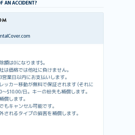
OF AN ACCIDENT?
entalCover.com
除額は0になります$。
社は価格では他社に負けません。
し3営業日以内にお支払いします。
レッカー移動が無料で保証されます (それに
00～$10.00/日。キーの紛失も補償します。
補償します。
でもキャンセル可能です。
外されるタイプの損害を補償します。