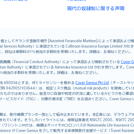
現代の奴隷制に関する声明
オランダ金融市場庁 [Autoriteit Financiële Markten] によって承認お
ervices Authority）に承認されている Collinson Insurance Europe Li
ただくと、同社は保険料の1％相当の手数料を受領いたします。詳細は、お尋ねください。
Financial Conduct Authority）によって承認および規制されている
Cover G
on Authority）に承認されている Astrenska Insurance Ltd が引き受け
険料の1％相当の手数料を受領いたします。詳細は、お尋ねください。
を490058とする、AFS ライセンシーを務める
Cover Genius Pty Ltd
（オーストラリア事業
5 / NZBN 9429051103644）は、相互リスク商品（mutual risk products）
たものではありません。助言がご自身や特定の状況に適しているかどうかをご確認
ビスガイド（FSG）、対象市場決定（TMD）をお読みください。Cover Geni
）補償は、旅行補償プランの一部として組み込まれています。本広告には、デラウェア州の有限責任会社であ
込まれています。そうしたハイライトには、保険証券書式 NSIGTC 2000、NSHTC 2
any（ワシントン州では、補償はオハイオ州コロンバスの Nationwide Life Insurance Comp
istance が Cover Genius を介して販売する非保険旅行支援サービス（Travel As