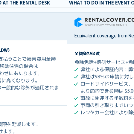
 AT THE RENTAL DESK
WHAT TO DO IN THE EVENT 
RentalCover
Equivalent coverage from R
DW)
全額負担保険
を支払うことで損害費用全額
免除免除+路側サービス+免
0、移動住宅の場合は
弊社による保証内容：弊
組み合わせにあたります。
弊社は98％の申請に対
常に高くなります。
ロードサイドサービス、
の一般的な除外が適用されま
より節約できる額は $5.
事故に関連する手数料を
車両の引き取りまでいつ
レンタカー会社により除
免責額を軽減します。
だけます。