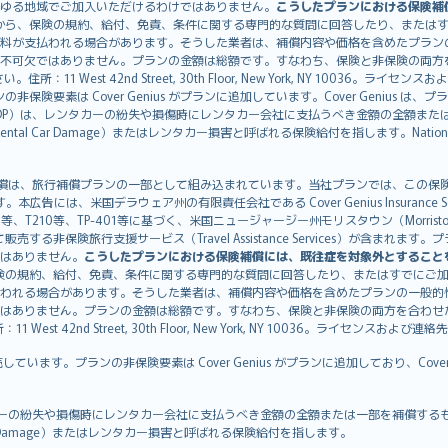
ゆる地域でご加入いただけるわけではありません。
こうしたプランにおける保険補
から、保険の規約、給付、免責、条件に関する専門的な質問に回答したり、または
料が支払われる場合があります。そうした業者は、補償内容や価格を含めたプラン
不可欠ではありません。プランの金額は総額です。すなわち、保険と非保険の両方
11 West 42nd Street, 30th Floor, New York, NY 10036。ラ
非保険要素は Cover Genius がプランに追加しています。Cover Genius は
otection：CDP）は、レンタカーの紛失や損傷時にレンタカー会社に支払うべき金額の
 Rental Car Damage）またはレンタカー損害と呼ばれる保険給付を指します。Nationw
CDP）補償は、旅行補償プランの一部として組み込まれています。当社プランでは、この保険給付
す。本広告には、米国デラウェア州の有限責任会社である Cover Genius Insurance Se
、TP-401等に基づく、米国ニュージャージー州モリスタウン（Morristown）の United
Genius を介して販売する非保険旅行支援サービス（Travel Assistance Servic
はありません。
こうしたプランにおける保険補償には、既往症を対象外とすること
険の規約、給付、免責、条件に関する専門的な質問に回答したり、またはすでにご
われる場合があります。そうした業者は、補償内容や価格を含めたプランの一般的
はありません。プランの金額は総額です。すなわち、保険と非保険の両方を合わせ
t 42nd Street, 30th Floor, New York, NY 10036。ライセンスおよび連
販売しています。プランの非保険要素は Cover Genius がプランに追加しており、Cov
：CDP）は、レンタカーの紛失や損傷時にレンタカー会社に支払うべき金額の全額または一部を
tal Car Damage）またはレンタカー損害と呼ばれる保険給付を指します。