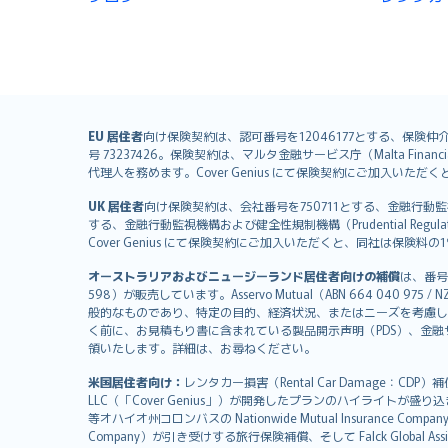
English (UK)
EU 居住者
向け保険契約は、認可番号を12046177とする、保険仲介者として
号 73237426。保険契約は、マルタ金融サービス庁（Malta Financial S
English (US)
代理人を務めます。Cover Genius にて保険契約にご加入い
Deutsch
UK 居住者
向け保険契約は、会社番号を750711とする、金融行動監視機構（
français
する、金融行動監視機構および健全性規制機構（Prudential Regulati
Nederlands
Cover Genius にて保険契約にご加入いただくと、同社は保
español
オーストラリアおよびニュージーランド居住者向けの補償
は、番号
italiano
598）が販売しています。Asservo Mutual（ABN 664 040 97
简体中文
般的なものであり、特定の目的、経済状況、またはニーズを考慮し
繁體中文
く前に、お見積もり書に含まれている製品開示声明（PDS）、金融サー
領いたします。詳細は、お尋ねください。
Português
polski
米国居住者向け：
レンタカー損害（Rental Car Damage：CDP
עברית
LLC（「Cover Genius」）が開発したプランのハイライトが盛り
等オハイオ州コロンバスの Nationwide Mutual Insurance Comp
Português
Company）が引き受けする旅行保険補償、そして Falck Global Ass