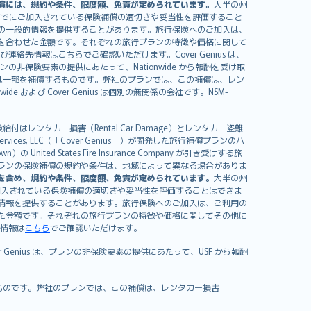
償には、規約や条件、限度額、免責が定められています。
大半の州
すでにご加入されている保険補償の適切さや妥当性を評価すること
の一般的情報を提供することがあります。旅行保険へのご加入は、
を合わせた金額です。それぞれの旅行プランの特徴や価格に関して
イセンスおよび連絡先情報はこちらでご確認いただけます。Cover Genius は、
、プランの非保険要素の提供にあたって、Nationwide から報酬を受け取
全額または一部を補償するものです。弊社のプランでは、この補償は、レン
ide および Cover Genius は個別の無関係の会社です。NSM-
はレンタカー損害（Rental Car Damage）とレンタカー盗難
rvices, LLC（「Cover Genius」）が開発した旅行補償プランのハ
 States Fire Insurance Company が引き受けする旅
es）が含まれます。プランの保険補償の規約や条件は、地域によって異なる場合がありま
を含め、規約や条件、限度額、免責が定められています。
大半の州
加入されている保険補償の適切さや妥当性を評価することはできま
情報を提供することがあります。旅行保険へのご加入は、ご利用の
た金額です。それぞれの旅行プランの特徴や価格に関してその他に
絡先情報は
こちら
でご確認いただけます。
er Genius は、プランの非保険要素の提供にあたって、USF から報酬
補償するものです。弊社のプランでは、この補償は、レンタカー損害