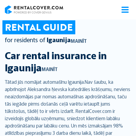
RentalCover
RENTAL GUIDE
for residents of
Igaunija
MAINĪT
Car rental insurance in
Igaunija
MAINĪT
Tātad jūs nomājat automašīnu Igaunija.Nav šaubu, ka
apbrīnojot Aleksandra Ņevska katedrāles krāšņumu, neviens
neaizdomājas par nomas automašīnas apdrošināšanu, taču
tās iegāde pirms došanās ceļā varētu ietaupīt jums
tūkstošus, tādēļ to ir vērts izdarīt. RentalCover.com ir
izveidojis globālu uzņēmumu, sniedzot klientiem labāku
apdrošināšanu par labāku cenu. Un mēs izmaksājam 98%
atlīdzības pieprasījumu 3 darba dienu laikā, tādēļ par