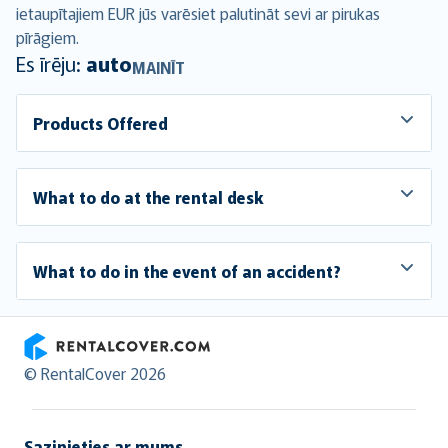
ietaupītajiem EUR jūs varēsiet palutināt sevi ar
pirukas
pīrāgiem.
Es īrēju:
auto
MAINĪT
Products Offered
What to do at the rental desk
What to do in the event of an accident?
RentalCover
© RentalCover 2026
Sazinieties ar mums