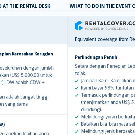
 AT THE RENTAL DESK
WHAT TO DO IN THE EVENT 
RentalCover
Equivalent coverage from R
epian Kerosakan Kerugian
Perlindungan Penuh
Setara dengan Penepian Lebi
seluruhan dengan jumlah
tolak.
sakan (US$ 5,000.00 untuk
Jaminan Kami: Kami akan
or).LDW adalah CDW +
Kami bayar 98% tuntutan d
Termasuk perlindungan pe
an adalah sangat tinggi.
(menjimatkan anda US$ 5.0
an yang sama.
dilindungi.
Melindungi yuran berkait
Batalkan bila-bila masa 
DW)
Melindungi jenis kerosaka
gurangkan lebihan anda