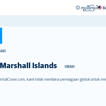
ကူညီကြပါ
B
BAH
Marshall Islands
UBAH
i RentalCover.com, kami telah membina perniagaan global untuk m