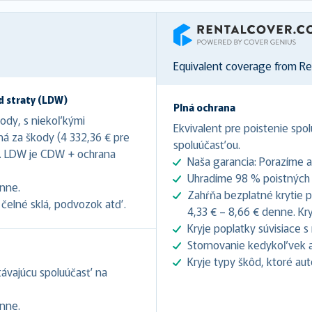
RentalCover
Equivalent coverage from R
d straty (LDW)
Plná ochrana
kody, s niekoľkými
Ekvivalent pre poistenie spol
ná za škody (4 332,36 € pre
spoluúčasťou.
). LDW je CDW + ochrana
Naša garancia: Porazíme 
Uhradíme 98 % poistných u
enne.
Zahŕňa bezplatné krytie pr
čelné sklá, podvozok atď.
4,33 € – 8,66 € denne. Kryj
Kryje poplatky súvisiace 
Stornovanie kedykoľvek až
Kryje typy škôd, ktoré au
stávajúcu spoluúčasť na
enne.