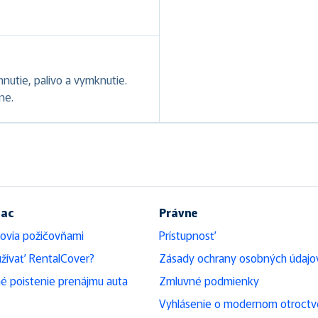
hnutie, palivo a vymknutie.
ne.
iac
Právne
ovia požičovňami
Prístupnosť
žívať RentalCover?
Zásady ochrany osobných údajo
é poistenie prenájmu auta
Zmluvné podmienky
Vyhlásenie o modernom otroctv