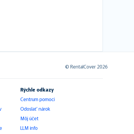
© RentalCover 2026
Rýchle odkazy
Centrum pomoci
v
Odoslať nárok
Môj účet
e
LLM info