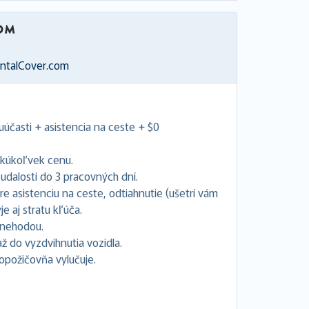
entalCover.com
uúčasti + asistencia na ceste + $0
akúkoľvek cenu.
dalostí do 3 pracovných dní.
e asistenciu na ceste, odtiahnutie (ušetrí vám
e aj stratu kľúča.
s nehodou.
 do vyzdvihnutia vozidla.
topožičovňa vylučuje.