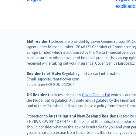
explicado
English (UK)
EEA resident
policies are provided by Cover Genius Europe B.V.. C
agent under license number 12046177. Chamber of Commerce registr
English (US)
Europe Limited which is authorised by the Malta Financial Service
Deutsch
bank, insurer or other provider of financial products has voting rig
français
received while taking out your insurance. Cover Genius Europe B.V
Nederlands
Residents of Italy:
Regulatory and contact information:
español
Email: support@rentalcover.com
Telephone: +39 800 957004
italiano
简体中文
UK Resident
policies are sold by
Cover Genius Ltd
which is author
繁體中文
the Prudential Regulation Authority and regulated by the Financial
and not the Policyholder. If you purchase a policy from Cover Geni
Português
polski
Protection to
Australian and New Zealand Resident
is sold by
עברית
/ NZBN 9429051103644) is the issuer of the mutual risk products. C
should consider whether the advice is suitable for you and your p
Português
you purchase protection from Cover Genius, the company receives a