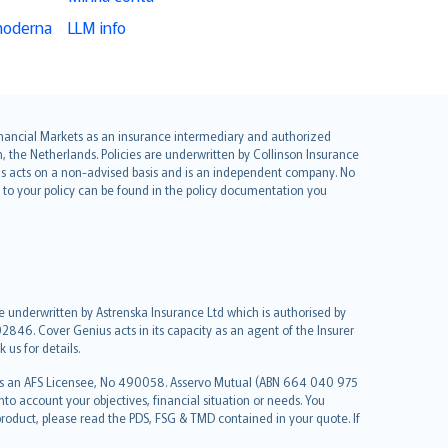
moderna
LLM info
 Financial Markets as an insurance intermediary and authorized
he Netherlands. Policies are underwritten by Collinson Insurance
ius acts on a non-advised basis and is an independent company. No
le to your policy can be found in the policy documentation you
re underwritten by Astrenska Insurance Ltd which is authorised by
2846. Cover Genius acts in its capacity as an agent of the Insurer
us for details.
 as an AFS Licensee, No 490058. Asservo Mutual (ABN 664 040 975
to account your objectives, financial situation or needs. You
roduct, please read the PDS, FSG & TMD contained in your quote. If