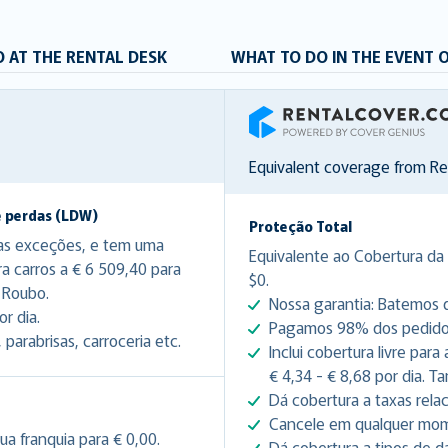
 AT THE RENTAL DESK
WHAT TO DO IN THE EVENT 
RentalCover
Equivalent coverage from R
e perdas (LDW)
Proteção Total
as exceções, e tem uma
Equivalente ao Cobertura da 
ra carros a € 6 509,40 para
$0.
 Roubo.
Nossa garantia: Batemos q
r dia.
Pagamos 98% dos pedidos 
arabrisas, carroceria etc.
Inclui cobertura livre par
€ 4,34 - € 8,68 por dia. 
Dá cobertura a taxas rela
Cancele em qualquer mome
ua franquia para € 0,00.
Dá cobertura a tipos de d