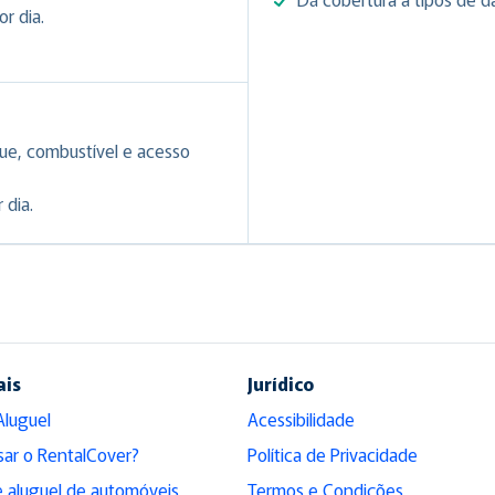
r dia.
ue, combustível e acesso
 dia.
ais
Jurídico
Aluguel
Acessibilidade
sar o RentalCover?
Política de Privacidade
 aluguel de automóveis
Termos e Condições