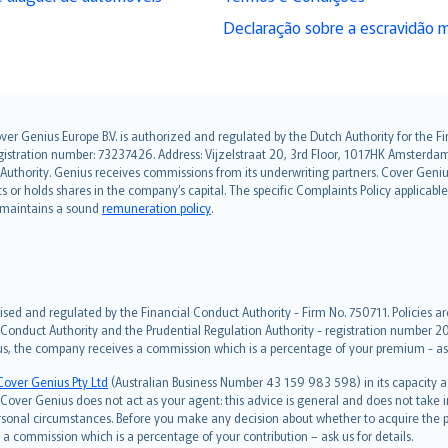
Declaração sobre a escravidão 
over Genius Europe B.V. is authorized and regulated by the Dutch Authority for the
ation number: 73237426. Address: Vijzelstraat 20, 3rd Floor, 1017HK Amsterdam, t
s Authority. Genius receives commissions from its underwriting partners. Cover Gen
hts or holds shares in the company’s capital. The specific Complaints Policy applicab
. maintains a sound
remuneration policy
.
ised and regulated by the Financial Conduct Authority - Firm No. 750711. Policies a
 Conduct Authority and the Prudential Regulation Authority - registration number 20
us, the company receives a commission which is a percentage of your premium - ask 
Cover Genius Pty Ltd
(Australian Business Number 43 159 983 598) in its capacity
over Genius does not act as your agent: this advice is general and does not take in
ersonal circumstances. Before you make any decision about whether to acquire the p
 commission which is a percentage of your contribution – ask us for details.