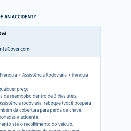
OF AN ACCIDENT?
entalCover.com
Franquia + Assistência Rodoviária + franquia
ualquer preço.
de reembolso dentro de 3 dias úteis.
a assistência rodoviária, reboque (você poupará
Também dá cobertura para perda de chave.
cionadas a acidente.
nto até o recolhimento do veículo.
ano que as locadoras de carros excluem.