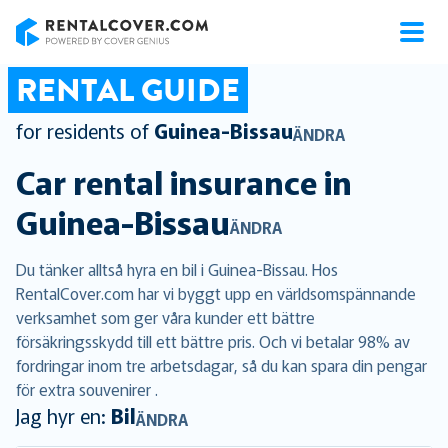
RentalCover
RENTAL GUIDE
for residents of
Guinea-Bissau
ÄNDRA
Car rental insurance in
Guinea-Bissau
ÄNDRA
Du tänker alltså hyra en bil i Guinea-Bissau. Hos
RentalCover.com har vi byggt upp en världsomspännande
verksamhet som ger våra kunder ett bättre
försäkringsskydd till ett bättre pris. Och vi betalar 98% av
fordringar inom tre arbetsdagar, så du kan spara din pengar
för extra souvenirer .
Jag hyr en:
Bil
ÄNDRA