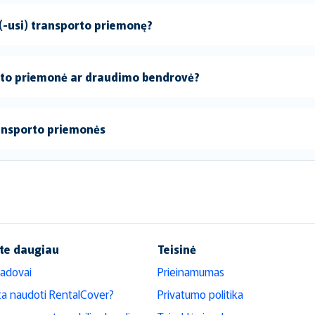
 (-usi) transporto priemonę?
orto priemonė ar draudimo bendrovė?
ransporto priemonės
te daugiau
Teisinė
adovai
Prieinamumas
ta naudoti RentalCover?
Privatumo politika