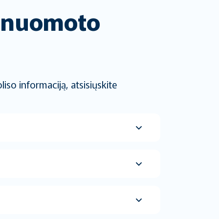
šsinuomoto
so informaciją, atsisiųskite