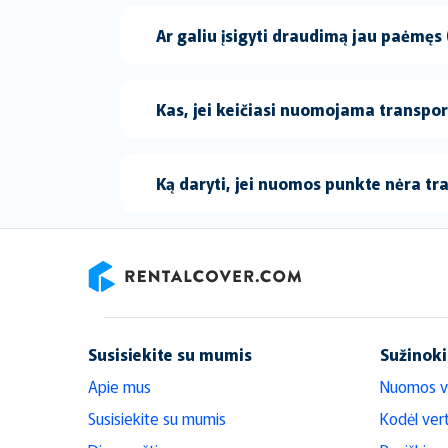
Ar galiu įsigyti draudimą jau paėmęs
Kas, jei keičiasi nuomojama transp
Ką daryti, jei nuomos punkte nėra t
RentalCover
Susisiekite su mumis
Sužinoki
Apie mus
Nuomos v
Susisiekite su mumis
Kodėl ver