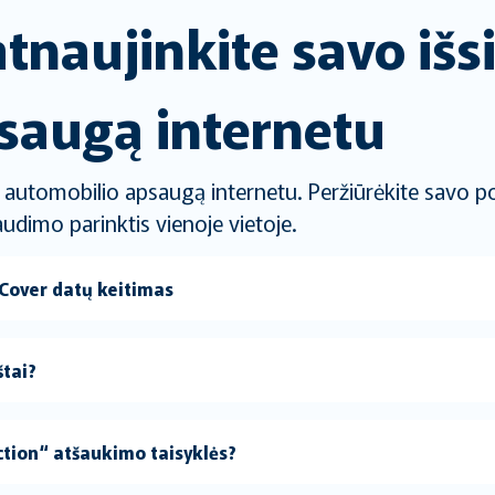
 atnaujinkite savo i
saugą internetu
utomobilio apsaugą internetu. Peržiūrėkite savo poli
udimo parinktis vienoje vietoje.
Cover datų keitimas
štai?
tion“ atšaukimo taisyklės?