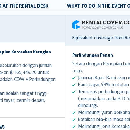
 AT THE RENTAL DESK
WHAT TO DO IN THE EVENT 
RentalCover
Equivalent coverage from R
epian Kerosakan Kerugian
Perlindungan Penuh
Setara dengan Penepian Lebi
seluruhan dengan jumlah
tolak.
sakan ฿ 165,449.20 untuk
Jaminan Kami: Kami akan
 adalah CDW + Perlindungan
Kami bayar 98% tuntutan d
Termasuk perlindungan pe
an adalah sangat tinggi.
(menjimatkan anda ฿ 165.4
 tayar, cermin depan,
dilindungi.
Melindungi yuran berkait
Batalkan bila-bila masa 
Melindungi jenis kerosaka
DW)