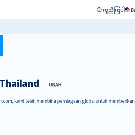
ကူညီကြပါ
B
Thailand
UBAH
over.com, kami telah membina perniagaan global untuk memberika