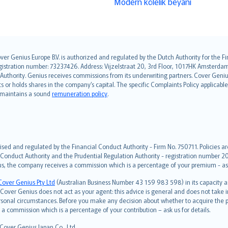
Modern kölelik beyanı
over Genius Europe B.V. is authorized and regulated by the Dutch Authority for the
ation number: 73237426. Address: Vijzelstraat 20, 3rd Floor, 1017HK Amsterdam, t
s Authority. Genius receives commissions from its underwriting partners. Cover Gen
hts or holds shares in the company’s capital. The specific Complaints Policy applicab
. maintains a sound
remuneration policy
.
ised and regulated by the Financial Conduct Authority - Firm No. 750711. Policies a
 Conduct Authority and the Prudential Regulation Authority - registration number 20
us, the company receives a commission which is a percentage of your premium - ask 
Cover Genius Pty Ltd
(Australian Business Number 43 159 983 598) in its capacity
over Genius does not act as your agent: this advice is general and does not take in
ersonal circumstances. Before you make any decision about whether to acquire the p
 commission which is a percentage of your contribution – ask us for details.
 Cover Genius Japan Co., Ltd.