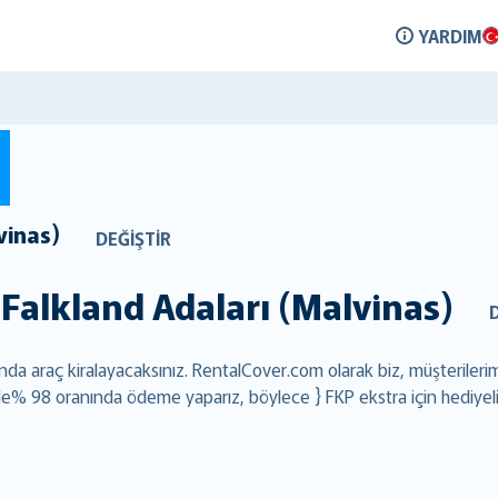
YARDIM
vinas)
DEĞIŞTIR
Falkland Adaları (Malvinas)
a araç kiralayacaksınız. RentalCover.com olarak biz, müşterilerim
çinde% 98 oranında ödeme yaparız, böylece } FKP ekstra için hediyeli