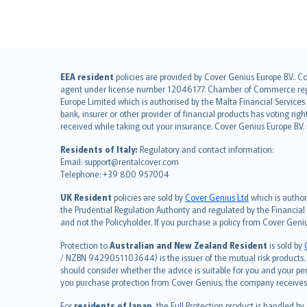
English (UK)
EEA resident
policies are provided by Cover Genius Europe B.V.. C
agent under license number 12046177. Chamber of Commerce registr
English (US)
Europe Limited which is authorised by the Malta Financial Service
Deutsch
bank, insurer or other provider of financial products has voting rig
français
received while taking out your insurance. Cover Genius Europe B.V
Nederlands
Residents of Italy:
Regulatory and contact information:
español
Email: support@rentalcover.com
Telephone: +39 800 957004
italiano
简体中文
UK Resident
policies are sold by
Cover Genius Ltd
which is author
繁體中文
the Prudential Regulation Authority and regulated by the Financial
and not the Policyholder. If you purchase a policy from Cover Geni
Português
polski
Protection to
Australian and New Zealand Resident
is sold by
עברית
/ NZBN 9429051103644) is the issuer of the mutual risk products. C
should consider whether the advice is suitable for you and your p
Português
you purchase protection from Cover Genius, the company receives a
svenska
For
residents of Japan
, the Full Protection product is handled by