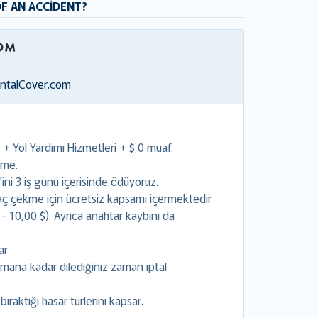
OF AN ACCIDENT?
entalCover.com
 Yol Yardımı Hizmetleri + $ 0 muaf.
rme.
ini 3 iş günü içerisinde ödüyoruz.
raç çekme için ücretsiz kapsamı içermektedir
- 10,00 $). Ayrıca anahtar kaybını da
ar.
mana kadar dilediğiniz zaman iptal
bıraktığı hasar türlerini kapsar.