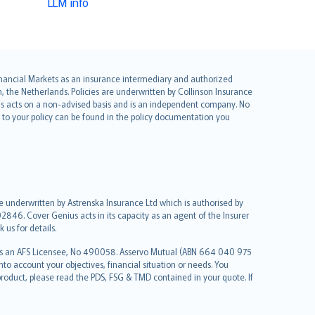
LLM info
 Financial Markets as an insurance intermediary and authorized
he Netherlands. Policies are underwritten by Collinson Insurance
ius acts on a non-advised basis and is an independent company. No
le to your policy can be found in the policy documentation you
re underwritten by Astrenska Insurance Ltd which is authorised by
2846. Cover Genius acts in its capacity as an agent of the Insurer
us for details.
 as an AFS Licensee, No 490058. Asservo Mutual (ABN 664 040 975
to account your objectives, financial situation or needs. You
roduct, please read the PDS, FSG & TMD contained in your quote. If