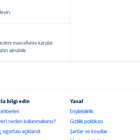
deyin.
rdımı masraflarını karşılar.
ın alınabilir.
la bilgi edin
Yasal
Rehberleri
Erişilebilirlik
er'ı neden kullanmalısınız?
Gizlilik politikası
ç sigortası açıklandı
Şartlar ve koşullar