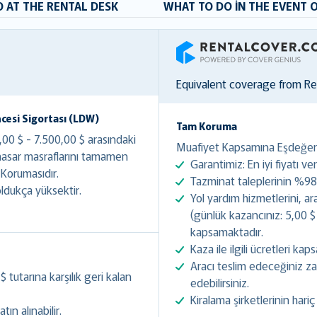
 AT THE RENTAL DESK
WHAT TO DO IN THE EVENT 
RentalCover
Equivalent coverage from R
cesi Sigortası (LDW)
Tam Koruma
0 $ - 7.500,00 $ arasındaki
Muafiyet Kapsamına Eşdeğer +
 hasar masraflarını tamamen
Garantimiz: En iyi fiyatı ve
 Korumasıdır.
Tazminat taleplerinin %98'
ldukça yüksektir.
Yol yardım hizmetlerini, a
(günlük kazancınız: 5,00 $ 
kapsamaktadır.
Kaza ile ilgili ücretleri kaps
Aracı teslim edeceğiniz za
tutarına karşılık geri kalan
edebilirsiniz.
Kiralama şirketlerinin hariç 
ın alınabilir.