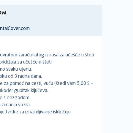
entalCover.com
povratom zaračunatog iznosa za učešće u šteti
idržaja za učešće u šteti.
o svaku cijenu.
oku od 3 radna dana.
će za pomoć na cesti, vuču (štedi vam 5,00 $ -
akođer gubitak ključeva.
ne s nezgodom.
uzimanja vozila.
e tvrtke za iznajmljivanje isključuju.