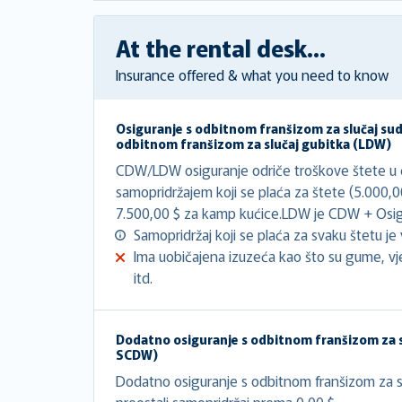
At the rental desk...
Insurance offered & what you need to know
Osiguranje s odbitnom franšizom za slučaj su
odbitnom franšizom za slučaj gubitka (LDW)
CDW/LDW osiguranje odriče troškove štete u ci
samopridržajem koji se plaća za štete (5.000,
7.500,00 $ za kamp kućice.LDW je CDW + Osigu
Samopridržaj koji se plaća za svaku štetu je v
Ima uobičajena izuzeća kao što su gume, vj
itd.
Dodatno osiguranje s odbitnom franšizom za s
SCDW)
Dodatno osiguranje s odbitnom franšizom za sl
preostali samopridržaj prema 0,00 $.