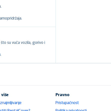
.
samopridržaja.
to su vuča vozila, gorivo i
.
 više
Pravno
iznajmljivanje
Pristupačnost
stiti RentalCover?
Politika privatnosti