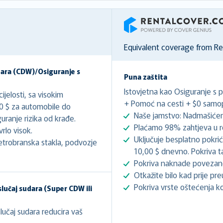
RentalCover
Equivalent coverage from R
dara (CDW)/Osiguranje s
Puna zaštita
Istovjetna kao Osiguranje s 
jelosti, sa visokim
+ Pomoć na cesti + $0 samopr
00 $ za automobile do
Naše jamstvo: Nadmašićem
ranje rizika od krađe.
Plaćamo 98% zahtjeva u r
rlo visok.
Uključuje besplatno pokri
etrobranska stakla, podvozje
10,00 $ dnevno. Pokriva t
Pokriva naknade poveza
Otkažite bilo kad prije pre
Pokriva vrste oštećenja koj
lučaj sudara (Super CDW ili
učaj sudara reducira vaš