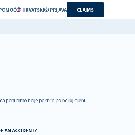
POMOĆ
HRVATSKI
PRIJAVA
CLAIMS
ma ponudimo bolje pokriće po boljoj cijeni.
OF AN ACCIDENT?