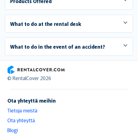
Products Offered
What to do at the rental desk
What to do in the event of an accident?
RentalCover
© RentalCover 2026
Ota yhteyttä meihin
Tietoja meistä
Ota yhteyttä
Blogi