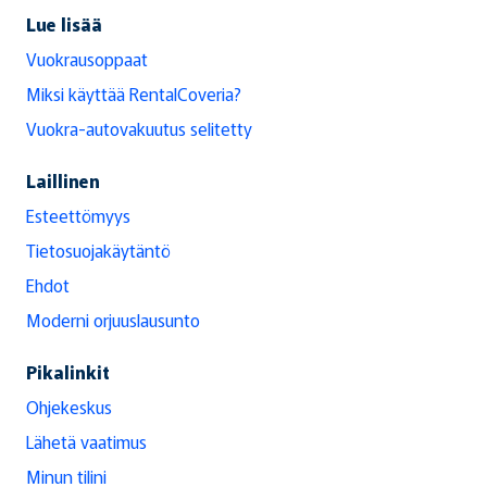
Lue lisää
Vuokrausoppaat
Miksi käyttää RentalCoveria?
Vuokra-autovakuutus selitetty
Laillinen
Esteettömyys
Tietosuojakäytäntö
Ehdot
Moderni orjuuslausunto
Pikalinkit
Ohjekeskus
Lähetä vaatimus
Minun tilini