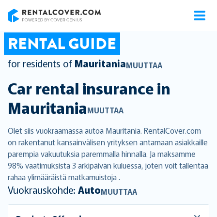
RentalCover
RENTAL GUIDE
for residents of
Mauritania
MUUTTAA
Car rental insurance in
Mauritania
MUUTTAA
Olet siis vuokraamassa autoa Mauritania. RentalCover.com
on rakentanut kansainvälisen yrityksen antamaan asiakkaille
parempia vakuutuksia paremmalla hinnalla. Ja maksamme
98% vaatimuksista 3 arkipäivän kuluessa, joten voit tallentaa
rahaa ylimääräistä matkamuistoja .
Vuokrauskohde:
Auto
MUUTTAA