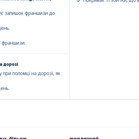
шує залишок франшизи до
день.
ї франшизи.
а дорозі
 при поломці на дорозі, як
день.
есь більше
юридичний