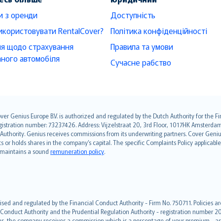
и з оренди
Доступність
икористовувати RentalCover?
Політика конфіденційності
я щодо страхування
Правила та умови
ного автомобіля
Сучасне рабство
over Genius Europe B.V. is authorized and regulated by the Dutch Authority for the
ation number: 73237426. Address: Vijzelstraat 20, 3rd Floor, 1017HK Amsterdam, t
s Authority. Genius receives commissions from its underwriting partners. Cover Gen
hts or holds shares in the company’s capital. The specific Complaints Policy applicab
. maintains a sound
remuneration policy
.
ised and regulated by the Financial Conduct Authority - Firm No. 750711. Policies a
 Conduct Authority and the Prudential Regulation Authority - registration number 20
us, the company receives a commission which is a percentage of your premium - ask 