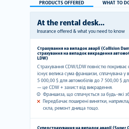
PRODUCTS OFFERED
WHAT TO DO
At the rental desk...
Insurance offered & what you need to know
Страхування на випадок аварії (Collision Da
страхування на випадок викрадення автомоб
LDW)
Страхування CDW/LDW повністю покриває с
існує велика сума франшизи, сплачувана у в
5 000,00 $ для автомобілів до 7 500,00 $ д
— це CDW + захист від викрадення.
Франшиза, що сплачується за будь-які з
Передбачає поширені винятки, наприклад
скла, ремонт днища тощо.
Суперстрахування на випадок аварії (Super C