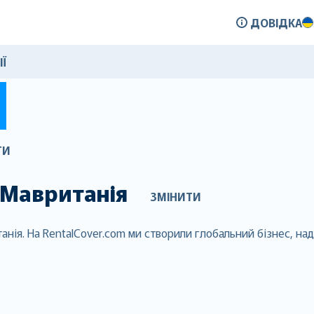
ДОВІДКА
ІЇ
ТИ
Мавританія
ЗМІНИТИ
анія. На RentalCover.com ми створили глобальний бізнес, на