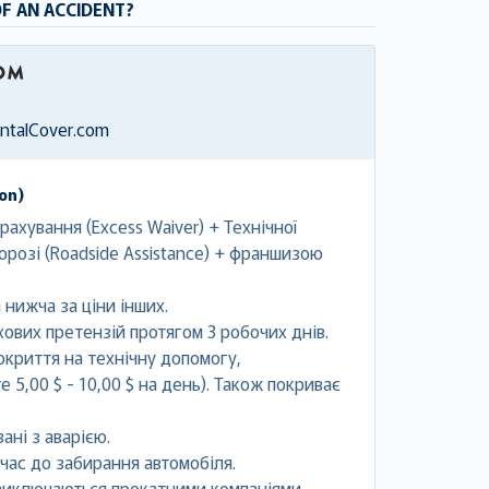
OF AN ACCIDENT?
entalCover.com
ion)
ахування (Excess Waiver) + Технічної
орозі (Roadside Assistance) + франшизою
 нижча за ціни інших.
ових претензій протягом 3 робочих днів.
криття на технічну допомогу,
 5,00 $ - 10,00 $ на день). Також покриває
ані з аварією.
час до забирання автомобіля.
 виключаються прокатними компаніями.