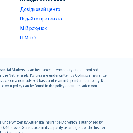
Довідковий центр
Подайте претензію
Мій рахунок
LLM info
 Financial Markets as an insurance intermediary and authorized
he Netherlands. Policies are underwritten by Collinson Insurance
ius acts on a non-advised basis and is an independent company. No
le to your policy can be found in the policy documentation you
re underwritten by Astrenska Insurance Ltd which is authorised by
2846. Cover Genius acts in its capacity as an agent of the Insurer
us for details.