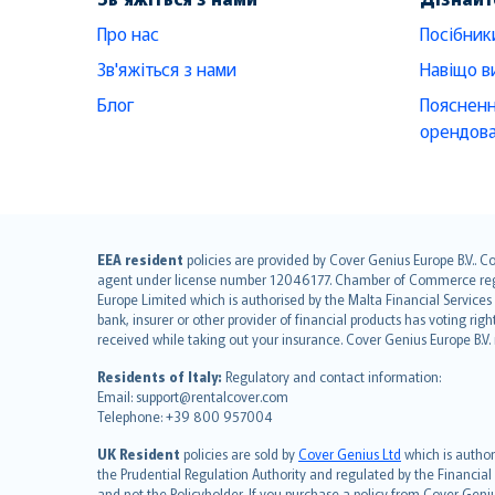
Про нас
Посібник
Зв'яжіться з нами
Навіщо в
Блог
Поясненн
орендова
English (UK)
EEA resident
policies are provided by Cover Genius Europe B.V.. C
agent under license number 12046177. Chamber of Commerce registr
English (US)
Europe Limited which is authorised by the Malta Financial Service
Deutsch
bank, insurer or other provider of financial products has voting rig
français
received while taking out your insurance. Cover Genius Europe B.V
Nederlands
Residents of Italy:
Regulatory and contact information:
español
Email: support@rentalcover.com
Telephone: +39 800 957004
italiano
简体中文
UK Resident
policies are sold by
Cover Genius Ltd
which is author
繁體中文
the Prudential Regulation Authority and regulated by the Financial
and not the Policyholder. If you purchase a policy from Cover Geni