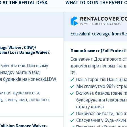
 AT THE RENTAL DESK
WHAT TO DO IN THE EVENT 
RentalCover
Equivalent coverage from R
mage Waiver, CDW)/
Повний захист (Full Protect
іля (Loss Damage Waiver,
Еквівалент Додаткового стр
уми збитків. При цьому
допомоги при поломці на д
ипадку збитків (від
0$.
ля будинків на колесах).LDW
Наша гарантія: Наша ціна
Ми сплачуємо 98% страх
битки, дуже висока.
Включає безкоштовне по
, заміну шин, лобового
буксирування (зекономте
втрату ключа.
Покриває витрати, пов'яз
Скасування у будь-який 
ollision Damage Waiver,
Покриває ті збитки, що