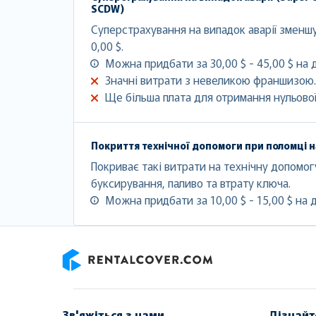
SCDW)
Суперстрахування на випадок аварії змен
0,00 $.
Можна придбати за 30,00 $ - 45,00 $ на 
Значні витрати з невеликою франшизою.
Ще більша плата для отримання нульово
Покриття технічної допомоги при поломці н
Покриває такі витрати на технічну допомогу
буксирування, паливо та втрату ключа.
Можна придбати за 10,00 $ - 15,00 $ на 
RentalCover
Зв'яжіться з нами
Дізнайт