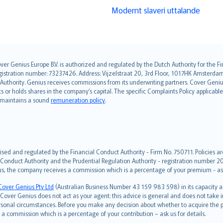
Modernt slaveri uttalande
over Genius Europe B.V. is authorized and regulated by the Dutch Authority for the
ation number: 73237426. Address: Vijzelstraat 20, 3rd Floor, 1017HK Amsterdam, t
s Authority. Genius receives commissions from its underwriting partners. Cover Gen
hts or holds shares in the company’s capital. The specific Complaints Policy applicab
. maintains a sound
remuneration policy
.
ised and regulated by the Financial Conduct Authority - Firm No. 750711. Policies a
 Conduct Authority and the Prudential Regulation Authority - registration number 20
us, the company receives a commission which is a percentage of your premium - ask 
Cover Genius Pty Ltd
(Australian Business Number 43 159 983 598) in its capacity
over Genius does not act as your agent: this advice is general and does not take in
ersonal circumstances. Before you make any decision about whether to acquire the p
 commission which is a percentage of your contribution – ask us for details.