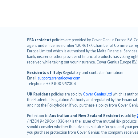
English (UK)
EEA resident
policies are provided by Cover Genius Europe B.V.. C
agent under license number 12046177. Chamber of Commerce registr
English (US)
Europe Limited which is authorised by the Malta Financial Service
Deutsch
bank, insurer or other provider of financial products has voting rig
français
received while taking out your insurance. Cover Genius Europe B.V
Nederlands
Residents of Italy:
Regulatory and contact information:
español
Email:
support@rentalcover.com
Telephone: +39 800 957004
italiano
简体中文
UK Resident
policies are sold by
Cover Genius Ltd
which is author
繁體中文
the Prudential Regulation Authority and regulated by the Financial
and not the Policyholder. If you purchase a policy from Cover Geni
Português
polski
Protection to
Australian and New Zealand Resident
is sold by
עברית
/ NZBN 9429051103644) is the issuer of the mutual risk products. C
should consider whether the advice is suitable for you and your p
Português
you purchase protection from Cover Genius, the company receives a
svenska