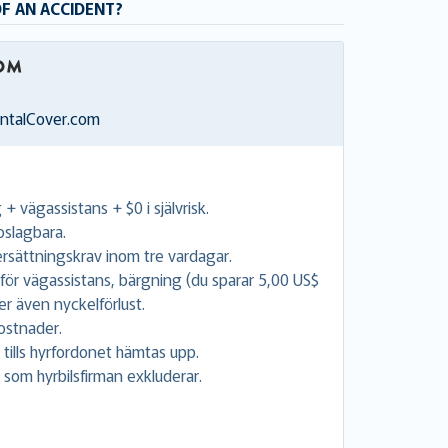
OF AN ACCIDENT?
entalCover.com
+ vägassistans + $0 i självrisk.
 oslagbara.
 ersättningskrav inom tre vardagar.
 för vägassistans, bärgning (du sparar 5,00 US$
r även nyckelförlust.
ostnader.
tills hyrfordonet hämtas upp.
 som hyrbilsfirman exkluderar.