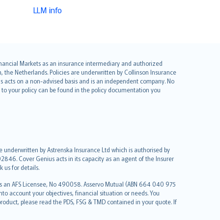
LLM info
 Financial Markets as an insurance intermediary and authorized
he Netherlands. Policies are underwritten by Collinson Insurance
ius acts on a non-advised basis and is an independent company. No
le to your policy can be found in the policy documentation you
re underwritten by Astrenska Insurance Ltd which is authorised by
2846. Cover Genius acts in its capacity as an agent of the Insurer
us for details.
 as an AFS Licensee, No 490058. Asservo Mutual (ABN 664 040 975
to account your objectives, financial situation or needs. You
roduct, please read the PDS, FSG & TMD contained in your quote. If