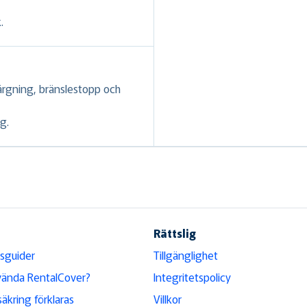
.
ärgning, bränslestopp och
g.
Rättslig
sguider
Tillgänglighet
vända RentalCover?
Integritetspolicy
säkring förklaras
Villkor