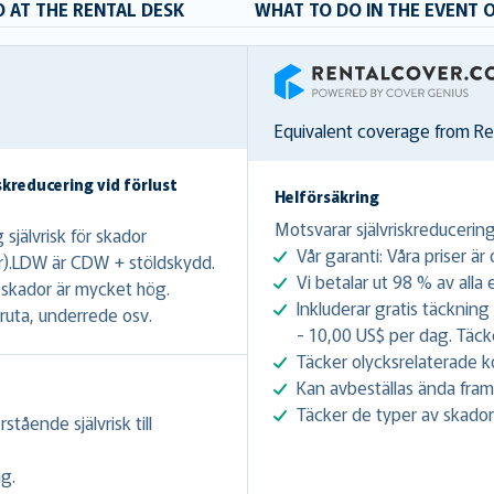
 AT THE RENTAL DESK
WHAT TO DO IN THE EVENT 
RentalCover
Equivalent coverage from R
skreducering vid förlust
Helförsäkring
Motsvarar självriskreducering 
jälvrisk för skador
Vår garanti: Våra priser är
lar).LDW är CDW + stöldskydd.
Vi betalar ut 98 % av alla
v skador är mycket hög.
Inkluderar gratis täckning
ruta, underrede osv.
- 10,00 US$ per dag. Täcke
Täcker olycksrelaterade k
Kan avbeställas ända fram 
Täcker de typer av skador
rstående självrisk till
g.