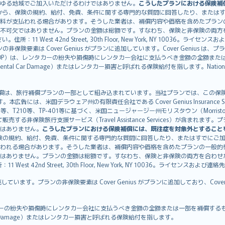
ゆる地域でご加入いただけるわけではありません。
こうしたプランにおける保険補
から、保険の規約、給付、免責、条件に関する専門的な質問に回答したり、または
料が支払われる場合があります。そうした業者は、補償内容や価格を含めたプラン
不可欠ではありません。プランの金額は総額です。すなわち、保険と非保険の両方
11 West 42nd Street, 30th Floor, New York, NY 10036。ラ
非保険要素は Cover Genius がプランに追加しています。Cover Genius は
otection：CDP）は、レンタカーの紛失や損傷時にレンタカー会社に支払うべき金額の
 Rental Car Damage）またはレンタカー損害と呼ばれる保険給付を指します。Nationw
CDP）補償は、旅行補償プランの一部として組み込まれています。当社プランでは、この保険給付
す。本広告には、米国デラウェア州の有限責任会社である Cover Genius Insurance Se
、TP-401等に基づく、米国ニュージャージー州モリスタウン（Morristown）の United
Genius を介して販売する非保険旅行支援サービス（Travel Assistance Servic
はありません。
こうしたプランにおける保険補償には、既往症を対象外とすること
険の規約、給付、免責、条件に関する専門的な質問に回答したり、またはすでにご
われる場合があります。そうした業者は、補償内容や価格を含めたプランの一般的
はありません。プランの金額は総額です。すなわち、保険と非保険の両方を合わせ
t 42nd Street, 30th Floor, New York, NY 10036。ライセンスおよび連
販売しています。プランの非保険要素は Cover Genius がプランに追加しており、Cov
：CDP）は、レンタカーの紛失や損傷時にレンタカー会社に支払うべき金額の全額または一部を
tal Car Damage）またはレンタカー損害と呼ばれる保険給付を指します。