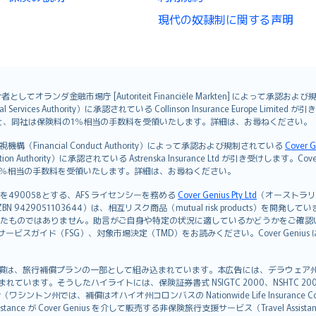
現代の奴隷制に関する声明
オランダ金融市場庁 [Autoriteit Financiële Markten] によって承認お
ervices Authority）に承認されている Collinson Insurance Europe Li
ただくと、同社は保険料の1％相当の手数料を受領いたします。詳細は、お尋ねください。
Financial Conduct Authority）によって承認および規制されている
Cover G
on Authority）に承認されている Astrenska Insurance Ltd が引き受け
険料の1％相当の手数料を受領いたします。詳細は、お尋ねください。
を490058とする、AFS ライセンシーを務める
Cover Genius Pty Ltd
（オーストラリア事業
5 / NZBN 9429051103644）は、相互リスク商品（mutual risk products）
たものではありません。助言がご自身や特定の状況に適しているかどうかをご確認
ビスガイド（FSG）、対象市場決定（TMD）をお読みください。Cover Geni
）補償は、旅行補償プランの一部として組み込まれています。本広告には、デラウェア州の有限責任会社であ
込まれています。そうしたハイライトには、保険証券書式 NSIGTC 2000、NSHTC 2
any（ワシントン州では、補償はオハイオ州コロンバスの Nationwide Life Insurance Comp
istance が Cover Genius を介して販売する非保険旅行支援サービス（Travel As