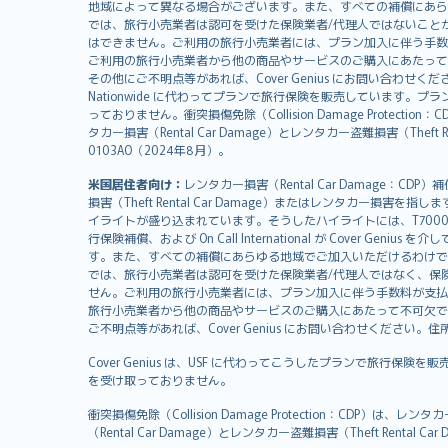
svenska
地域によって異なる場合がございます。また、すべての補償にあら
日本語
では、旅行小売業者は認可を受けた保険業者/代理人ではないこと
はできません。ご利用の旅行小売業者には、プラン加入に伴う手数
한국어
ご利用の旅行小売業者から他の商品やサービスのご購入にあたって
dansk
その他にご不明点等があれば、Cover Genius にお問い合わせください。住所：
Nationwide に代わってプランで旅行保険を販売しています。プランの
norsk
っておりません。衝突損傷免除（Collision Damage Pr
suomi
タカー損害（Rental Car Damage）とレンタカー盗難損害（Theft
العربيّة
0103AO（2024年8月）。
Türkçe
米国居住者向け：
レンタカー損害（Rental Car Damage：
česky
損害（Theft Rental Car Damage）またはレンタカー損害を指しま
Русский
イライトが盛り込まれています。そうしたハイライトには、T7000等、T210等
行保険補償、および On Call International が Cover 
ภาษาไทย
す。また、すべての補償にあらゆる地域でご加入いただけるわけで
български
では、旅行小売業者は認可を受けた保険業者/代理人ではなく、保
català
せん。ご利用の旅行小売業者には、プラン加入に伴う手数料が支払
旅行小売業者から他の商品やサービスのご購入にあたって不可欠で
Hrvatski
ご不明点等があれば、Cover Genius にお問い合わせください。住所：11 Wes
eesti
Cover Genius は、USF に代わってこうしたプランで旅行保険を
Ελληνικά
を受け取っておりません。
Magyar
Íslenska
衝突損傷免除（Collision Damage Protection
（Rental Car Damage）とレンタカー盗難損害（Theft Ren
Bahasa Indonesia