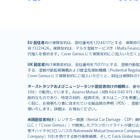
English (UK)
EU 居住者
向け保険契約は、認可番号を12046177とする、保険仲介者として
号 73237426。保険契約は、マルタ金融サービス庁（Malta Financial S
English (US)
代理人を務めます。Cover Genius にて保険契約にご加入い
Deutsch
UK 居住者
向け保険契約は、会社番号を750711とする、金融行動監視機構（
français
する、金融行動監視機構および健全性規制機構（Prudential Regulati
Nederlands
Cover Genius にて保険契約にご加入いただくと、同社は保
español
オーストラリアおよびニュージーランド居住者向けの補償
は、番号
italiano
598）が販売しています。Asservo Mutual（ABN 664 040 97
简体中文
般的なものであり、特定の目的、経済状況、またはニーズを考慮し
繁體中文
く前に、お見積もり書に含まれている製品開示声明（PDS）、金融サー
領いたします。詳細は、お尋ねください。
Português
polski
米国居住者向け：
レンタカー損害（Rental Car Damage：CDP
עברית
LLC（「Cover Genius」）が開発したプランのハイライトが盛り
等オハイオ州コロンバスの Nationwide Mutual Insurance Comp
Português
Company）が引き受けする旅行保険補償、そして Falck Global Ass