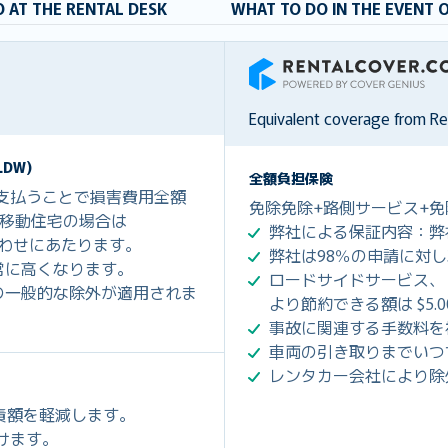
 AT THE RENTAL DESK
WHAT TO DO IN THE EVENT 
RentalCover
Equivalent coverage from R
DW)
全額負担保険
を支払うことで損害費用全額
免除免除+路側サービス+免
0、移動住宅の場合は
弊社による保証内容：弊
組み合わせにあたります。
弊社は98％の申請に対
常に高くなります。
ロードサイドサービス、
の一般的な除外が適用されま
より節約できる額は $5.
事故に関連する手数料を
車両の引き取りまでいつ
レンタカー会社により除
免責額を軽減します。
だけます。