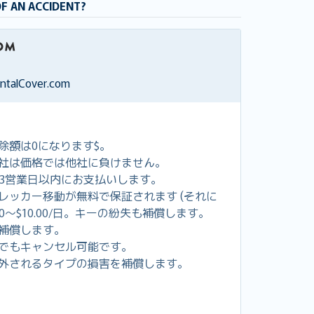
OF AN ACCIDENT?
entalCover.com
除額は0になります$。
社は価格では他社に負けません。
し3営業日以内にお支払いします。
レッカー移動が無料で保証されます (それに
00～$10.00/日。キーの紛失も補償します。
補償します。
でもキャンセル可能です。
外されるタイプの損害を補償します。