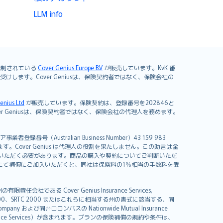
LLM info
よび規制されている
Cover Genius Europe B.V
が販売しています。KvK 番
mited が引き受けします。Cover Geniusは、保険契約者ではなく、保険会社の
enius Ltd
が販売しています。保険契約は、登録番号を202846と
します。Cover Geniusは、保険契約者ではなく、保険会社の代理人を務めます。
者登録番号（Australian Business Number）43 159 983
を開発しています。Cover Genius は代理人の役割を果たしません。この助言は全
いただく必要があります。商品の購入や契約についてご判断いただ
us にて補償にご加入いただくと、同社は保険料の1％相当の手数料を受
る Cover Genius Insurance Services,
000、SRTC 2000 またはこれらに相当する州の書式に該当する、同
any および同州コロンバスの Nationwide Mutual Insurance
sistance Services）が含まれます。プランの保険補償の規約や条件は、