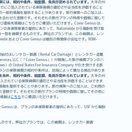
償には、規約や条件、限度額、免責が定められています。
大半の州
すでにご加入されている保険補償の適切さや妥当性を評価すること
の一般的情報を提供することがあります。旅行保険へのご加入は、
を合わせた金額です。それぞれの旅行プランの特徴や価格に関して
イセンスおよび連絡先情報はこちらでご確認いただけます。Cover Genius は、
、プランの非保険要素の提供にあたって、Nationwide から報酬を受け取
全額または一部を補償するものです。弊社のプランでは、この補償は、レン
ide および Cover Genius は個別の無関係の会社です。NSM-
はレンタカー損害（Rental Car Damage）とレンタカー盗難
rvices, LLC（「Cover Genius」）が開発した旅行補償プランのハ
 States Fire Insurance Company が引き受けする旅
es）が含まれます。プランの保険補償の規約や条件は、地域によって異なる場合がありま
を含め、規約や条件、限度額、免責が定められています。
大半の州
加入されている保険補償の適切さや妥当性を評価することはできま
情報を提供することがあります。旅行保険へのご加入は、ご利用の
た金額です。それぞれの旅行プランの特徴や価格に関してその他に
絡先情報は
こちら
でご確認いただけます。
er Genius は、プランの非保険要素の提供にあたって、USF から報酬
補償するものです。弊社のプランでは、この補償は、レンタカー損害