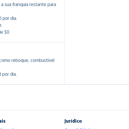
a sua franquia restante para
 por dia.
r.
e $0.
 como reboque, combustível
 por dia.
ais
Jurídico