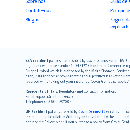
Sobre nós
Guias de 
Contate-nos
Por que u
Blogue
Seguro de
explicado
English (UK)
EEA resident
policies are provided by Cover Genius Europe B.V.. C
agent under license number 12046177. Chamber of Commerce registr
English (US)
Europe Limited which is authorised by the Malta Financial Service
Deutsch
bank, insurer or other provider of financial products has voting rig
français
received while taking out your insurance. Cover Genius Europe B.V
Nederlands
Residents of Italy:
Regulatory and contact information:
español
Email: support@rentalcover.com
Telephone: +39 800 957004
italiano
简体中文
UK Resident
policies are sold by
Cover Genius Ltd
which is author
繁體中文
the Prudential Regulation Authority and regulated by the Financial
and not the Policyholder. If you purchase a policy from Cover Geni
Português