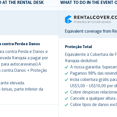
 AT THE RENTAL DESK
WHAT TO DO IN THE EVENT 
RentalCover
Equivalent coverage from R
a contra Perda e Danos
Proteção Total
ura contra Perda e Danos e
Equivalente à Cobertura de 
evada franquia a pagar por
franquia dedutível.
 para autocaravanas).A
A nossa garantia: Superam
a contra Danos + Proteção
Pagamos 98% das reivindic
Inclui cobertura grátis p
tante elevada.
US$5,00 - US$10,00 por d
risas, parte inferior da
Cobre despesas relacionad
Cancele a qualquer altura 
Cobre tipos de danos excl