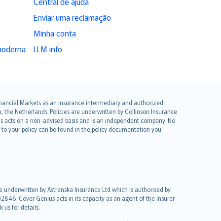
Central de ajuda
Enviar uma reclamação
Minha conta
moderna
LLM info
 Financial Markets as an insurance intermediary and authorized
he Netherlands. Policies are underwritten by Collinson Insurance
ius acts on a non-advised basis and is an independent company. No
le to your policy can be found in the policy documentation you
re underwritten by Astrenska Insurance Ltd which is authorised by
2846. Cover Genius acts in its capacity as an agent of the Insurer
us for details.