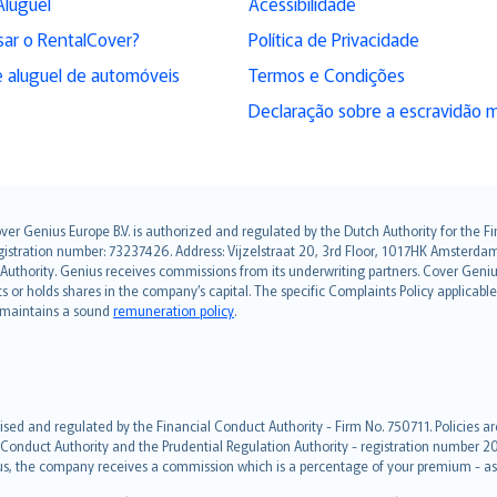
Aluguel
Acessibilidade
sar o RentalCover?
Política de Privacidade
 aluguel de automóveis
Termos e Condições
Declaração sobre a escravidão 
over Genius Europe B.V. is authorized and regulated by the Dutch Authority for the
ation number: 73237426. Address: Vijzelstraat 20, 3rd Floor, 1017HK Amsterdam, t
s Authority. Genius receives commissions from its underwriting partners. Cover Gen
hts or holds shares in the company’s capital. The specific Complaints Policy applicab
. maintains a sound
remuneration policy
.
ised and regulated by the Financial Conduct Authority - Firm No. 750711. Policies a
 Conduct Authority and the Prudential Regulation Authority - registration number 20
us, the company receives a commission which is a percentage of your premium - ask 